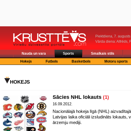
Piektdiena, 7. augusts
Vārda diena: Alfrēds, 
Nauda un vara
Sports
Smalkais stils
Hokejs
Futbols
Basketbols
Motoru sports
HOKEJS
Sācies NHL lokauts
(1)
16.09.2012.
Nacionālajā hokeja līgā (NHL) aizvadītajā
Latvijas laika oficiāli izsludināts lokauts, 
ārzemju mediji.