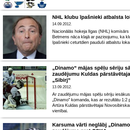
NHL klubu īpašnieki atbalsta l
14.09.2012.
Nacionālās hokeja līgas (NHL) komisārs 
Betmens nāca klajā ar paziņojumu, ka kl
īpašnieki ceturtdien pauduši atbalstu lok
„Dinamo” mājas spēļu sēriju sā
zaudējumu Kuldas pārstāvētaja
„Sibirj”
13.09.2012.
Ar zaudējumu mājas spēļu sēriju iesākus
„Dinamo” komanda, kas ar rezultātu 1:2 
Artūra Kuldas pārstāvētajai Novosibirskas
vienībai.
Karsuma vārti neglābj „Dinamo