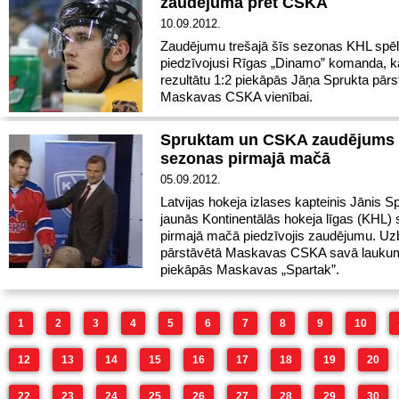
zaudējuma pret CSKA
10.09.2012.
Zaudējumu trešajā šīs sezonas KHL spē
piedzīvojusi Rīgas „Dinamo” komanda, k
rezultātu 1:2 piekāpās Jāņa Sprukta pārs
Maskavas CSKA vienībai.
Spruktam un CSKA zaudējums
sezonas pirmajā mačā
05.09.2012.
Latvijas hokeja izlases kapteinis Jānis S
jaunās Kontinentālās hokeja līgas (KHL)
pirmajā mačā piedzīvojis zaudējumu. Uz
pārstāvētā Maskavas CSKA savā laukum
piekāpās Maskavas „Spartak”.
1
2
3
4
5
6
7
8
9
10
12
13
14
15
16
17
18
19
20
22
23
24
25
26
27
28
29
30