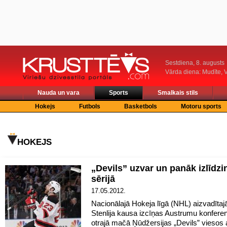
Sestdiena, 8. augusts
Vārda diena: Mudīte, V
Nauda un vara
Sports
Smalkais stils
Hokejs
Futbols
Basketbols
Motoru sports
HOKEJS
„Devils” uzvar un panāk izlīdz
sērijā
17.05.2012.
Nacionālajā Hokeja līgā (NHL) aizvadītajā
Stenlija kausa izcīņas Austrumu konferen
otrajā mačā Ņūdžersijas „Devils” viesos 