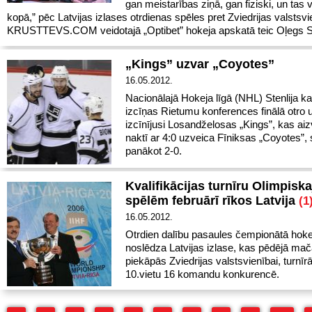
gan meistarības ziņā, gan fiziski, un tas 
kopā,” pēc Latvijas izlases otrdienas spēles pret Zviedrijas valstsv
KRUSTTEVS.COM veidotajā „Optibet” hokeja apskatā teic Oļegs S
„Kings” uzvar „Coyotes”
16.05.2012.
Nacionālajā Hokeja līgā (NHL) Stenlija k
izcīņas Rietumu konferences finālā otro 
izcīnījusi Losandželosas „Kings”, kas aiz
naktī ar 4:0 uzveica Fīniksas „Coyotes”, 
panākot 2-0.
Kvalifikācijas turnīru Olimpisk
spēlēm februārī rīkos Latvija
(1
16.05.2012.
Otrdien dalību pasaules čempionātā hoke
noslēdza Latvijas izlase, kas pēdējā mač
piekāpās Zviedrijas valstsvienībai, turnīrā
10.vietu 16 komandu konkurencē.