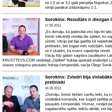
no 1:2 un ar 3:2 galā pārspēja Ņujorkas 
sērijā panākot izlīdzinājumu 1-1.
Sorokins: Rezultāts ir diezgan
17.05.2012.
„Es domāju, ka patiesībā viss bija tīri lab
tomēr sākotnēji vinnēja tās spēles, ko va
vinnēt, Vācija pat bija gaidīta kā nopietnā
pretinieks, bet šogad mēs redzējām, kāda 
un ir skaidrs, ka mums vajadzēja vinnēt.
Vāciju līdz galam sagrāva zaudējums Latv
KRUSTTEVS.COM veidotajā „Optibet” hokeja apskatā analizējot La
izlases sniegumu pasaules hokeja čempionātā, sacīja Oļegs Sorok
Sorokins: Zviedri bija vislabāk
pretinieki
16.05.2012.
„Domāju, šoreiz tiešām varētu teikt, ka zv
vislabākā komanda, kas šogad spēlēja 
pasaules čempionātā. Vismaz, runājot pa
sagatavotību spēlei, teikšu atklāti, viņi bij