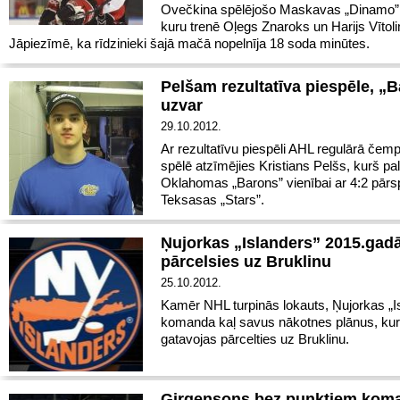
Ovečkina spēlējošo Maskavas „Dinamo
kuru trenē Oļegs Znaroks un Harijs Vītoli
Jāpiezīmē, ka rīdzinieki šajā mačā nopelnīja 18 soda minūtes.
Pelšam rezultatīva piespēle, „
uzvar
29.10.2012.
Ar rezultatīvu piespēli AHL regulārā čem
spēlē atzīmējies Kristians Pelšs, kurš pa
Oklahomas „Barons” vienībai ar 4:2 pārs
Teksasas „Stars”.
Ņujorkas „Islanders” 2015.gad
pārcelsies uz Bruklinu
25.10.2012.
Kamēr NHL turpinās lokauts, Ņujorkas „I
komanda kaļ savus nākotnes plānus, kur
gatavojas pārcelties uz Bruklinu.
Girgensons bez punktiem kom