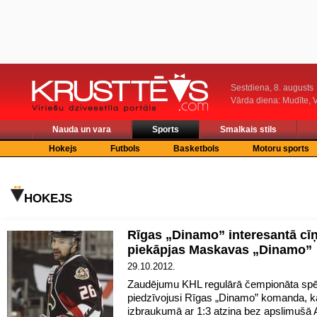
Sestdiena, 8. augusts
Vārda diena: Mudīte, V
Nauda un vara
Sports
Smalkais stils
Hokejs
Futbols
Basketbols
Motoru sports
HOKEJS
Rīgas „Dinamo” interesantā cī
piekāpjas Maskavas „Dinamo”
29.10.2012.
Zaudējumu KHL regulārā čempionāta spē
piedzīvojusi Rīgas „Dinamo” komanda, k
izbraukumā ar 1:3 atzina bez apslimušā