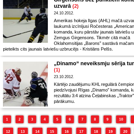
uzvarā
(2)
24.10.2012.
Amerikas hokeja līgas (AHL) mačā uzva
laukumā izcīnījusi Ročesteras „America
komanda, kuru pārstāv jaunais latviešu 
Zemgus Girgensons. Tikmēr citā mačā
Oklahomsitijas „Barons” sastāvā mačam 
pieteikts cits jaunais latviešu uzbrucējs - Kristiāns Pelšs.
„Dinamo” neveiksmju sērija tu
(1)
23.10.2012.
Kārtējo zaudējumu KHL regulārā čempion
piedzīvojusi Rīgas „Dinamo” komanda, k
rezultātu 3:4 atzina Čeļabinskas „Traktor”
pārākumu.
1
2
3
4
5
6
7
8
9
10
12
13
14
15
16
17
18
19
20