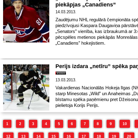
piekāpjas „Canadiens”
14.03.2013.
Zaudējumu NHL regulārā čempionāta spē
piedzīvojusi Kaspara Daugaviņa pārstāv
„Senators” vienība, kas izbraukumā ar 3:
pēcspēles metienos piekāpās Monreālas
„Canadiens” hokejistiem.
Perijs izdara „netīru” spēka p
13.03.2013.
Vakardienas Nacionālās Hokeja līgas (N
starp Minesotas „Wild” un Anaheimas „D
bīstamu spēka paņēmienu pret Džeisonu
pielietoja Korijs Perijs.
1
2
3
4
5
6
7
8
9
10
12
13
14
15
16
17
18
19
20