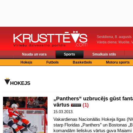
Sestdiena, 8. augusts
Vārda diena: Mudīte, V
Nauda un vara
Sports
Smalkais stils
Hokejs
Futbols
Basketbols
Motoru sports
HOKEJS
„Panthers” uzbrucējs gūst fant
vārtus
(1)
15.03.2013.
Vakardienas Nacionālās Hokeja līgas (N
starp Floridas „Panthers” un Bostonas „B
komandām lieliskus vārtus guva Maiam