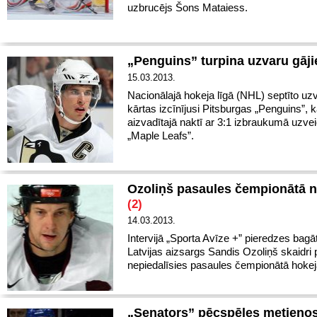
uzbrucējs Šons Mataiess.
„Penguins” turpina uzvaru gāj
15.03.2013.
Nacionālajā hokeja līgā (NHL) septīto uz
kārtas izcīnījusi Pitsburgas „Penguins”, 
aizvadītajā naktī ar 3:1 izbraukumā uzve
„Maple Leafs”.
Ozoliņš pasaules čempionātā 
(2)
14.03.2013.
Intervijā „Sporta Avīze +” pieredzes bagā
Latvijas aizsargs Sandis Ozoliņš skaidri p
nepiedalīsies pasaules čempionātā hokej
„Senators” pēcspēles metieno