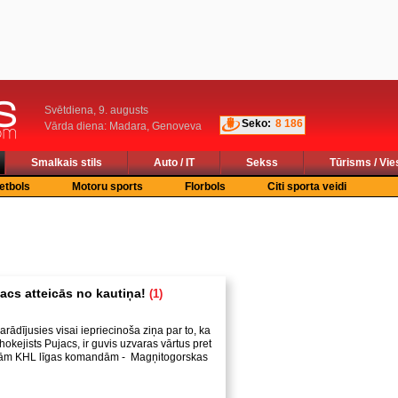
Svētdiena, 9. augusts
Seko:
8 186
Vārda diena: Madara, Genoveva
Smalkais stils
Auto / IT
Sekss
Tūrisms / Vie
etbols
Motoru sports
Florbols
Citi sporta veidi
acs atteicās no kautiņa!
(1)
arādījusies visai iepriecinoša ziņa par to, ka
hokejists Pujacs, ir guvis uzvaras vārtus pret
jām KHL līgas komandām - Magņitogorskas