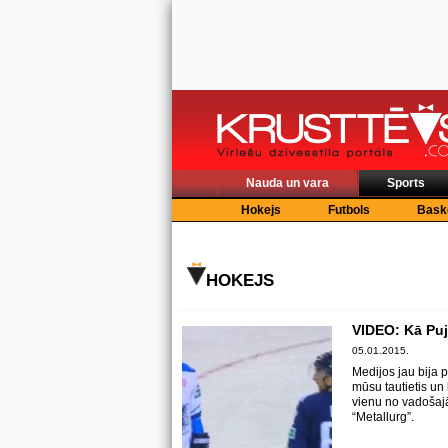
Nauda un vara
Sports
Hokejs
Futbols
Bask
HOKEJS
VIDEO: Kā Puj
05.01.2015.
Medijos jau bija p
mūsu tautietis un 
vienu no vadoša
“Metallurg”.