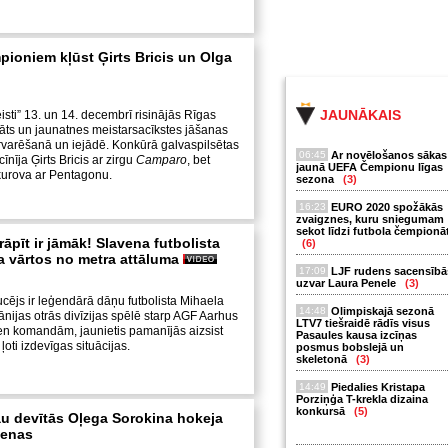
pioniem kļūst Ģirts Bricis un Olga
JAUNĀKAIS
isti” 13. un 14. decembrī risinājās Rīgas
āts un jaunatnes meistarsacīkstes jāšanas
rvarēšanā un iejādē. Konkūrā galvaspilsētas
06:45
Ar novēlošanos sākas
īnīja Ģirts Bricis ar zirgu
Camparo
, bet
jaunā UEFA Čempionu līgas
kurova ar Pentagonu.
sezona
(3)
16:23
EURO 2020 spožākās
zvaigznes, kuru sniegumam
sekot līdzi futbola čempionā
āpīt ir jāmāk! Slavena futbolista
(6)
a vārtos no metra attāluma
17:09
LJF rudens sacensībā
uzvar Laura Penele
(3)
cējs ir leģendārā dāņu futbolista Mihaela
14:48
Olimpiskajā sezonā
nijas otrās divīzijas spēlē starp AGF Aarhus
LTV7 tiešraidē rādīs visus
 komandām, jaunietis pamanījās aizsist
Pasaules kausa izcīņas
oti izdevīgas situācijas.
posmus bobslejā un
skeletonā
(3)
14:49
Piedalies Kristapa
Porziņģa T-krekla dizaina
konkursā
(5)
u devītās Oļega Sorokina hokeja
ienas