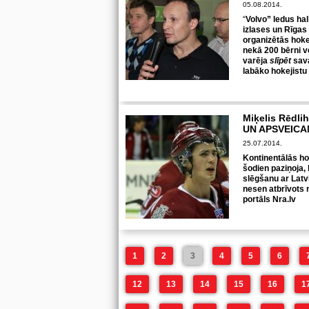
05.08.2014.
“
Volvo” ledus hal
izlases un Rīgas
organizētās hoke
nekā 200 bērni 
varēja
slīpēt
sav
labāko hokejistu
Miķelis Rēdli
UN APSVEICA
25.07.2014.
Kontinentālās ho
šodien paziņoja,
slēgšanu ar Latvi
nesen atbrīvots 
portāls Nra.lv
1
2
3
4
5
6
12
13
14
15
16
1