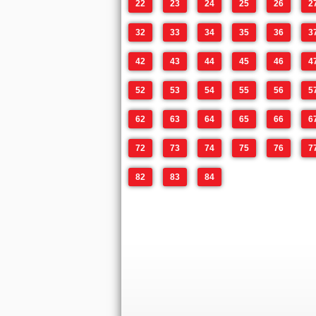
22
23
24
25
26
2
32
33
34
35
36
3
42
43
44
45
46
4
52
53
54
55
56
5
62
63
64
65
66
6
72
73
74
75
76
7
82
83
84