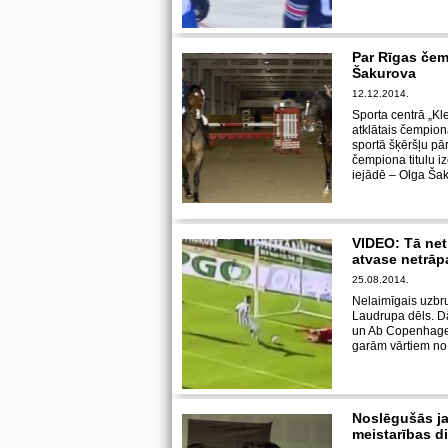
Par Rīgas čem
Šakurova
12.12.2014.
Sporta centrā „Kle
atklātais čempion
sportā šķēršļu pā
čempiona titulu izc
iejādē – Olga Ša
VIDEO: Tā netr
atvase netrāp
25.08.2014.
Nelaimīgais uzbru
Laudrupa dēls. Dā
un Ab Copenhagen
garām vārtiem no ļ
Noslēgušās ja
meistarības d