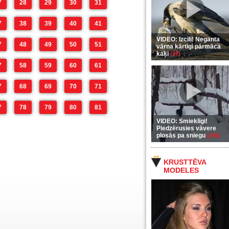
7
28
29
30
31
7
38
39
40
41
VIDEO: Izcili! Neganta
7
48
49
50
51
vārna kārtīgi pārmāca
kaķi
(37)
7
58
59
60
61
7
68
69
70
71
7
78
79
80
81
VIDEO: Smieklīgi!
Piedzērusies vāvere
plosās pa sniegu
(255)
KRUSTTĒVA
MODELES