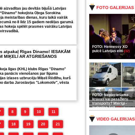
FOTO GALERIJAS
lē aizvadītas jau devītās bijušā Latvijas
 “Dinamo” hokejista Oļega Sorokina
ja meistarības dienas, kuru laikā vairāk
vecumā no 8 līdz 15 gadiem nedēļas garumā
as hokeja spēlēt prasmes vairāku Latvijas
 virsvadībā.
FOTO: Hennessy XO
pulcē Latvijas eliti
hs atpakaļ Rīgas Dinamo! IESAKĀM
(32)
M MIĶELI AR ATGRIEŠANOS
keja līgas (KHL) klubs Rīgas "Dinamo"
 ka panācis vienošanos par līguma
jas izlases uzbrucēju Miķeli Rēdlihu, kurš
no darba Jaroslavļas "Lokomotiv", vēsta
FOTO: Nepieciešams
kravas vai pasažieru
transports? Mierīgi -
ieskaties šeit
(35)
7
8
9
10
11
VIDEO GALERIJAS
7
18
19
20
21