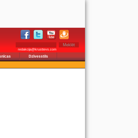
redakcija@krusttevs.com
snīcas
Dzīvesstils