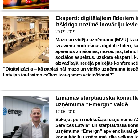
Eksperti: digitālajiem līderiem i
izšķirīga nozīmē inovāciju iev
20.09.2019.
Mazo un vidēju uzņēmumu (MVU) iza
izrāvienu nodrošinās digitālie līderi, k
apvienos zināšanas, inovācijas, tehnol
sociālos aspektus, uzskata eksperti, k
aizvadītajā nedēļā pulcējās konferencē
“Digitalizācija – kā paplašināt mazo un vidējo uzņēmumu iespē
Latvijas tautsaimniecības izaugsmes veicināšanai?”.
Izmaiņas starptautiskā konsult
uzņēmuma “Emergn” valdē
12.06.2019.
Sekojot pērn notikušajai uzņēmumu A
Services Latvia” un starptautiskā kons
uzņēmuma “Emergn” apvienošanai gl
konsultāciju uzņēmumā, tika veiktas i