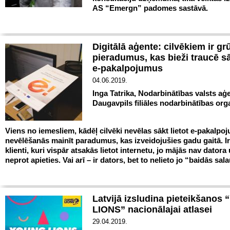
AS “Emergn” padomes sastāvā.
Digitālā aģente: cilvēkiem ir grū
pieradumus, kas bieži traucē sāk
e-pakalpojumus
04.06.2019.
Inga Tatrika, Nodarbinātības valsts aģ
Daugavpils filiāles nodarbinātības org
Viens no iemesliem, kādēļ cilvēki nevēlas sākt lietot e-pakalpoj
nevēlēšanās mainīt paradumus, kas izveidojušies gadu gaitā. Ir
klienti, kuri vispār atsakās lietot internetu, jo mājās nav datora 
neprot apieties. Vai arī – ir dators, bet to nelieto jo “baidās sala
Latvijā izsludina pieteikšano
LIONS” nacionālajai atlasei
29.04.2019.