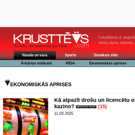
Ceturtdiena, 6. august
Vārda diena: Askolds,
Nauda un vara
Sports
Smalkais stils
Ārkārtas notikumi
RĪGA
Ekonomiskās aprises
EKONOMISKĀS APRISES
Kā atpazīt drošu un licencētu o
kazino?
(15)
11.03.2025.