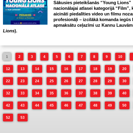
Sākusies pieteikšanās “Young Lions”
nacionālajai atlasei kategorijā “Film”, 
aicināti piedalīties video un filmu noza
profesionāļi – izcilākā komanda iegūs 
apmaksātu ceļazīmi uz Kannu Lauvām
Lions
).
1
2
3
4
5
6
7
8
9
10
12
13
14
15
16
17
18
19
20
22
23
24
25
26
27
28
29
30
32
33
34
35
36
37
38
39
40
42
43
44
45
46
47
48
49
50
52
53