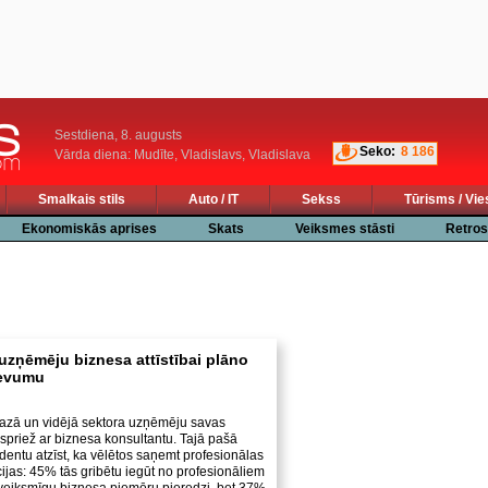
Sestdiena, 8. augusts
Seko:
8 186
Vārda diena: Mudīte, Vladislavs, Vladislava
Smalkais stils
Auto / IT
Sekss
Tūrisms / Vie
Ekonomiskās aprises
Skats
Veiksmes stāsti
Retros
uzņēmēju biznesa attīstībai plāno
devumu
mazā un vidējā sektora uzņēmēju savas
spriež ar biznesa konsultantu. Tajā pašā
entu atzīst, ka vēlētos saņemt profesionālas
ijas: 45% tās gribētu iegūt no profesionāliem