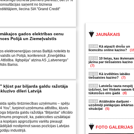
 veiksmīgu biznesa piemēru pieredzi, bet 37%
konsultācijas saņemt no biznesa
ditētājiem, liecina SIA "Grand Credit"
pmākajos gados elektrības cenu
JAUNĀKAIS
nces Polijā un Ziemeļvalstīs
22:48
Kā atpazīt drošu un
licencētu online kazino?
(1
 elektroenerģijas cenas Baltijā noteikts to
alstīs un Polijā, konferencē „Enerģētika
22:10
10 lietas, kas ikvienam
. Attīstība. Ilgtspēja” atzina AS „Latvenergo”
jāzina par tiešsaistes kazino
ldis Bariss.
(7)
11:22
Kā izvēlēties labāko
tiešsaistes kazino?
(7)
 kļūst par biljarda galdu ražotāja
16:55
Latviešu tauta nespēj
izdzīvot, bet Viņķele saņem 
kluzīvo dīleri Latvijā
tūkstošus eiro gadā
(8)
11:14
Attālinātie darījumi -
 galda spēļu tirdzniecības uzņēmums – spēļu
uzņēmēji pielāgojas ārkārtas
4 You”, turpinot uzņēmuma attīstību, kļuvis
situācijai
(5)
a biljarda galdu ražotāja “Biljardai” oficiālo
zņēmums prognozē, ka, pateicoties uzsāktajai
da kopējais apgrozījums varētu pieaugt
ādējādi nostiprinot savas pozīcijas Latvijas
FOTO GALERIJAS
gotāju industrijā.