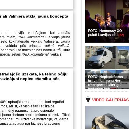
iāli Valmierā atklāj jauna koncepta
FOTO: Hennessy XO
ns no Latvijā vadošajiem kokmateriālu
pulcē Latvijas eliti
(32)
zņēmumiem,
PATA kokmateriāli
, atklājis jauna
izēto kokmateriālu veikalu Valmierā. Jaunā
ieta veidota pēc principa
veikals veikalā
,
u sadarbību ar tirdzniecības namu
Kurši
, kura
s specializētais
PATA kokmateriāli
veikals.
strādājošo uzskata, ka tehnoloģiju
FOTO: Nepieciešams
 mazinājusi nepieciešamību pēc
kravas vai pasažieru
transports? Mierīgi -
ieskaties šeit
(35)
VIDEO GALERIJAS
40% aptaujāto respondentu, kuri regulāri
s, atzīst, ka visbiežāk lietišķajos
 ar mērķi paaugstināt profesionālo
gūt jaunu darbam nepieciešamu pieredzi. Tikai
komandējumu uztver kā motivāciju, vai darba
rganizētā aptauja par biznesu braucienu