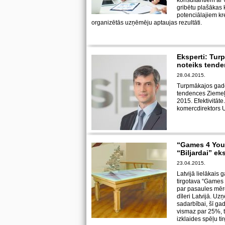
konsultantiem ar
gribētu plašākas 
potenciālajiem kre
organizētās uzņēmēju aptaujas rezultāti.
Eksperti: Tur
noteiks tende
28.04.2015.
Turpmākajos gados
tendences Ziemeļv
2015. Efektivitāte
komercdirektors U
“Games 4 You”
“Biljardai” eks
23.04.2015.
Latvijā lielākais
tirgotava “Games 
par pasaules mērog
dīleri Latvijā. U
sadarbībai, šī ga
vismaz par 25%, t
izklaides spēļu tir