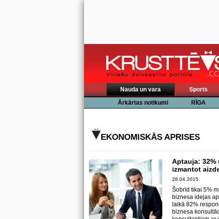
Nauda un vara
Sports
Ārkārtas notikumi
RĪGA
EKONOMISKĀS APRISES
Aptauja: 32% 
izmantot aiz
28.04.2015.
Šobrīd tikai 5% 
biznesa idejas ap
laikā 82% respond
biznesa konsultāc