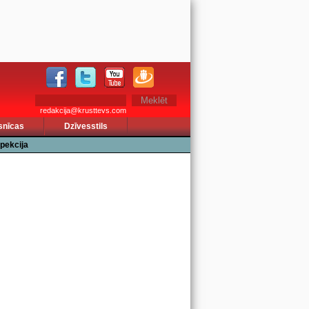
redakcija@krusttevs.com
snīcas
Dzīvesstils
pekcija