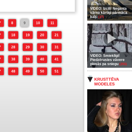
VIDEO: Izcili! Neganta
vārna kārtīgi pārmāca
kaķi
(37)
7
8
9
10
11
7
18
19
20
21
7
28
29
30
31
VIDEO: Smieklīgi!
7
38
39
40
41
Piedzērusies vāvere
plosās pa sniegu
(255)
7
48
49
50
51
KRUSTTĒVA
MODELES