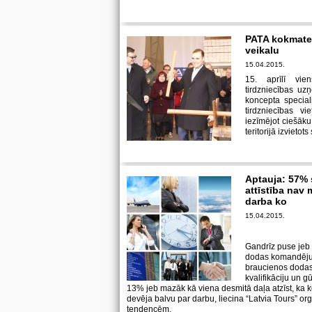
PATA kokmater
veikalu
15.04.2015.
15. aprīlī vie
tirdzniecības u
koncepta special
tirdzniecības v
iezīmējot ciešāk
teritorijā izvietot
Aptauja: 57% 
attīstība nav
darba ko
15.04.2015.
Gandrīz puse jeb 
dodas komandējumo
braucienos dodas
kvalifikāciju un 
13% jeb mazāk kā viena desmitā daļa atzīst, ka 
devēja balvu par darbu, liecina “Latvia Tours” o
tendencēm.