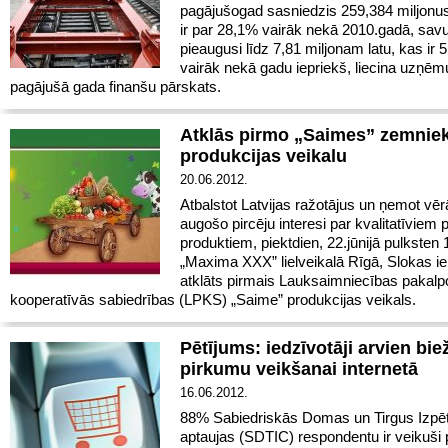
pagājušogad sasniedzis 259,384 miljonus
ir par 28,1% vairāk nekā 2010.gadā, savu
pieaugusi līdz 7,81 miljonam latu, kas ir 5
vairāk nekā gadu iepriekš, liecina uzņē
pagājušā gada finanšu pārskats.
Atklās pirmo „Saimes” zemnie
produkcijas veikalu
20.06.2012.
Atbalstot Latvijas ražotājus un ņemot vēr
augošo pircēju interesi par kvalitatīviem
produktiem, piektdien, 22.jūnijā pulksten 
„Maxima XXX” lielveikalā Rīgā, Slokas iel
atklāts pirmais Lauksaimniecības pakal
kooperatīvās sabiedrības (LPKS) „Saime” produkcijas veikals.
Pētījums: iedzīvotāji arvien bi
pirkumu veikšanai internetā
16.06.2012.
88% Sabiedriskās Domas un Tirgus Izpē
aptaujas (SDTIC) respondentu ir veikuši