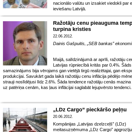
nacionālo valūtu un izsakiet viedokli par e
ieviešanu Latvijā.
Ražotāju cenu pieauguma temp
turpina kristies
22.06.2012.
Dainis Gašpuitis, „SEB bankas” ekonomi
Maijā, salīdzinājumā ar aprīli, ražotāju c
Latvijas rūpniecībā kritās par 0.4%. Šād
samazinājums bija vērojams gan vietējā tirgū realizētajai, gan eksp
produkcijai. Savukārt gada laikā ražotāju cenu inflācija pēdējo mēne
strauji noslīdējusi līdz 2.6%. Šāda tendence ražotāju cenās mazina
uz patēriņa cenām, kas ļaus inflācijai saglabāt lejupvērsto tendenci.
„LDz Cargo” pieckāršo peļņu
20.06.2012.
Kompānijas „Latvijas dzelzceļš” (LDz)
meitasuzņēmuma „LDz Cargo” apgrozīj