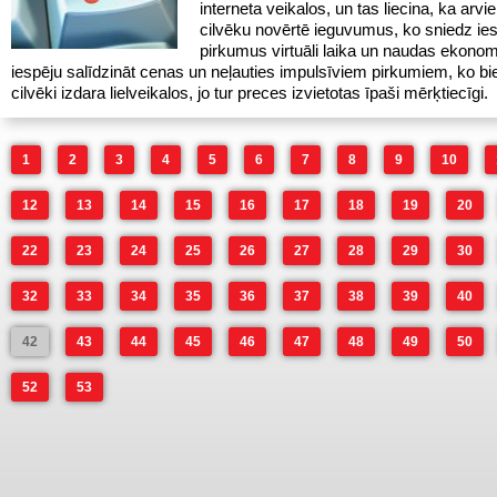
interneta veikalos, un tas liecina, ka arvi
cilvēku novērtē ieguvumus, ko sniedz ies
pirkumus virtuāli laika un naudas ekonomi
iespēju salīdzināt cenas un neļauties impulsīviem pirkumiem, ko bie
cilvēki izdara lielveikalos, jo tur preces izvietotas īpaši mērķtiecīgi.
1
2
3
4
5
6
7
8
9
10
12
13
14
15
16
17
18
19
20
22
23
24
25
26
27
28
29
30
32
33
34
35
36
37
38
39
40
42
43
44
45
46
47
48
49
50
52
53