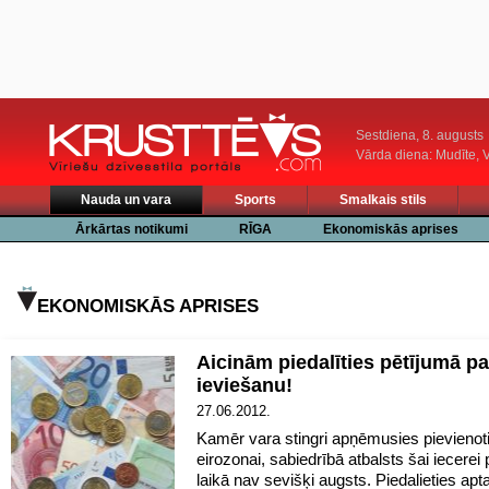
Sestdiena, 8. augusts
Vārda diena: Mudīte, V
Nauda un vara
Sports
Smalkais stils
Ārkārtas notikumi
RĪGA
Ekonomiskās aprises
EKONOMISKĀS APRISES
Aicinām piedalīties pētījumā pa
ieviešanu!
27.06.2012.
Kamēr vara stingri apņēmusies pievienot
eirozonai, sabiedrībā atbalsts šai iecerei
laikā nav sevišķi augsts. Piedalieties apt