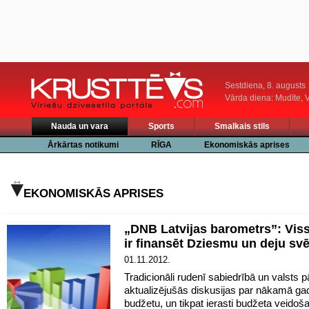
Sestdiena, 8. augusts
Vārda diena: Mudīte, V
Nauda un vara
Sports
Smalkais stils
Ārkārtas notikumi
RĪGA
Ekonomiskās aprises
EKONOMISKĀS APRISES
„DNB Latvijas barometrs”: Vis
ir finansēt Dziesmu un deju sv
01.11.2012.
Tradicionāli rudenī sabiedrībā un valsts 
aktualizējušās diskusijas par nākamā ga
budžetu, un tikpat ierasti budžeta veidoša