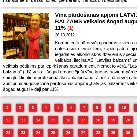
risinājumiem, kā tas notiek, piemēram, Kanādā un Lielbritānijā.
Vīna pārdošanas apjomi LATV
BALZAMS veikalos šogad augu
11%
(1)
26.10.2012.
Kompetenta pārdevēja padoms ir viens n
noteicošiem iemesliem, kāpēc patērētāji 
iegādāties alkoholiskos dzērienus special
veikalos, liecina AS “Latvijas balzams” 
veiktais pētījums par iepirkšanas paradumiem. Ņemot to vērā, “Latv
balzams” (LB) veikali šogad organizējuši vīna kursus saviem pārdev
sniegtu klientiem profesionālāku apkalpošanu. Zinoša pārdevēja at
apstiprina augošie vīna pārdošanas apjomi „Latvijas balzams” veika
šogad auguši vidēji par 11%.
1
2
3
4
5
6
7
8
9
10
12
13
14
15
16
17
18
19
20
22
23
24
25
26
27
28
29
30