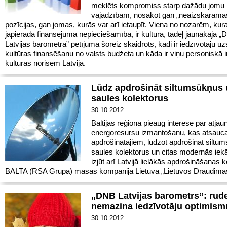
meklēts kompromiss starp dažādu jomu
vajadzībām, nosakot gan „neaizskaramā
pozīcijas, gan jomas, kurās var arī ietaupīt. Viena no nozarēm, kurai
jāpierāda finansējuma nepieciešamība, ir kultūra, tādēļ jaunākajā 
Latvijas barometra” pētījumā šoreiz skaidrots, kādi ir iedzīvotāju uz
kultūras finansēšanu no valsts budžeta un kāda ir viņu personiskā 
kultūras norisēm Latvijā.
Lūdz apdrošināt siltumsūkņus
saules kolektorus
30.10.2012.
Baltijas reģionā pieaug interese par atja
energoresursu izmantošanu, kas atsauca
apdrošinātājiem, lūdzot apdrošināt siltu
saules kolektorus un citas modernās iekā
izjūt arī Latvijā lielākās apdrošināšanas
BALTA (RSA Grupa) māsas kompānija Lietuvā „Lietuvos Draudima
„DNB Latvijas barometrs”: rud
nemazina iedzīvotāju optimis
30.10.2012.