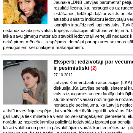
Jaunākā „DNB Latvijas barometra” pētīj
rezultāti liecina, ka, neraugoties uz ruden
iestāšanos, lielākajā daļā ar valsts un e
attīstību saistīto indikatoru iedzīvotāju v
joprojām ir salīdzinoši optimistisks. Turkl
nedaudz uzlabojies valsts kopējās situācijas attīstības vērtējumā. T
laikā savu ģimeņu materiālo stāvokli iedzīvotāji vērtējuši nedaudz k
nekā pirms mēneša – iespējams, domājot par apkures sezonas s
pieaugošiem sezonālajiem maksājumiem.
Eksperti: iedzīvotāji par vecu
ir pesimistiski
(2)
27.10.2012.
Latvijas Komercbanku asociācijas (LKA) 
diskusijā „Kā Latvijas pensiju sistēmai kļū
valsts izaugsmes un iedzīvotāju labklājī
stūrakmeni?” vairāki nozīmīgākie nozare
nonāca pie secinājuma, ka Latvijā nepie
attīstīt investīciju iespējas, lai varētu efektīvāk ieguldīt uzkrātos līd
gan Latvija tiek minēta kā viens no veiksmīgākajiem piemēriem, ek
norāda uz nepieciešamību palielināt iedzīvotāju izpratni par pensiju
kā arī valdībai un pensiju pārvaldītājiem vairāk koncentrēties uz ilg