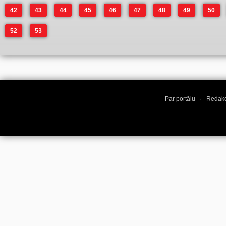
42
43
44
45
46
47
48
49
50
52
53
Par portālu
·
Redakc