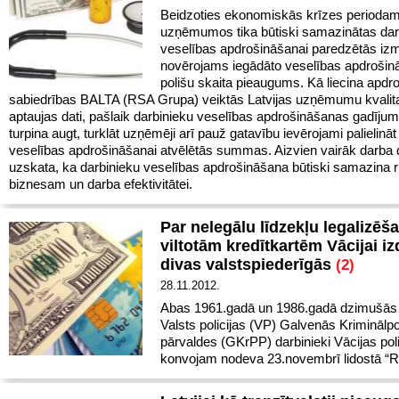
Beidzoties ekonomiskās krīzes periodam
uzņēmumos tika būtiski samazinātas dar
veselības apdrošināšanai paredzētās iz
novērojams iegādāto veselības apdroši
polišu skaita pieaugums. Kā liecina apd
sabiedrības BALTA (RSA Grupa) veiktās Latvijas uzņēmumu kvalit
aptaujas dati, pašlaik darbinieku veselības apdrošināšanas gadījum
turpina augt, turklāt uzņēmēji arī pauž gatavību ievērojami palielināt
veselības apdrošināšanai atvēlētās summas. Aizvien vairāk darba 
uzskata, ka darbinieku veselības apdrošināšana būtiski samazina 
biznesam un darba efektivitātei.
Par nelegālu līdzekļu legalizēš
viltotām kredītkartēm Vācijai i
divas valstspiederīgās
(2)
28.11.2012.
Abas 1961.gadā un 1986.gadā dzimušās 
Valsts policijas (VP) Galvenās Kriminālpol
pārvaldes (GKrPP) darbinieki Vācijas poli
konvojam nodeva 23.novembrī lidostā “R