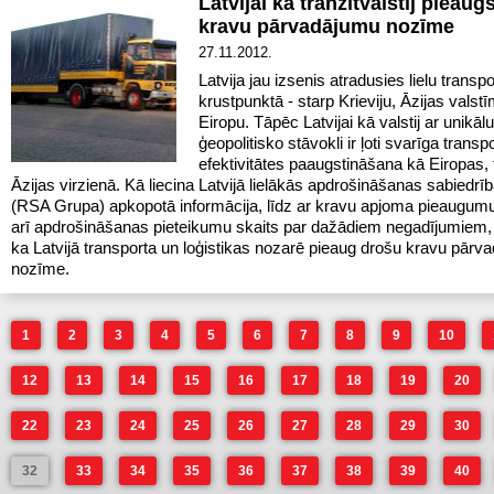
Latvijai kā tranzītvalstij pieau
kravu pārvadājumu nozīme
27.11.2012.
Latvija jau izsenis atradusies lielu trans
krustpunktā - starp Krieviju, Āzijas valst
Eiropu. Tāpēc Latvijai kā valstij ar unikālu
ģeopolitisko stāvokli ir ļoti svarīga trans
efektivitātes paaugstināšana kā Eiropas, 
Āzijas virzienā. Kā liecina Latvijā lielākās apdrošināšanas sabiedr
(RSA Grupa) apkopotā informācija, līdz ar kravu apjoma pieaugumu 
arī apdrošināšanas pieteikumu skaits par dažādiem negadījumiem, a
ka Latvijā transporta un loģistikas nozarē pieaug drošu kravu pārv
nozīme.
1
2
3
4
5
6
7
8
9
10
12
13
14
15
16
17
18
19
20
22
23
24
25
26
27
28
29
30
32
33
34
35
36
37
38
39
40