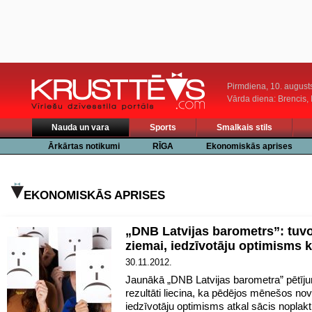
Pirmdiena, 10. august
Vārda diena: Brencis, 
Nauda un vara
Sports
Smalkais stils
Ārkārtas notikumi
RĪGA
Ekonomiskās aprises
EKONOMISKĀS APRISES
„DNB Latvijas barometrs”: tuvo
ziemai, iedzīvotāju optimisms k
30.11.2012.
Jaunākā „DNB Latvijas barometra” pētīj
rezultāti liecina, ka pēdējos mēnešos nov
iedzīvotāju optimisms atkal sācis noplakt