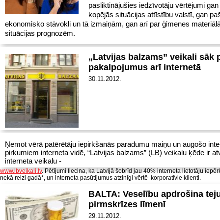
pasliktinājušies iedzīvotāju vērtējumi gan
kopējās situācijas attīstību valstī, gan pa
ekonomisko stāvokli un tā izmaiņām, gan arī par ģimenes materiāl
situācijas prognozēm.
„Latvijas balzams” veikali sāk 
pakalpojumus arī internetā
30.11.2012.
Ņemot vērā patērētāju iepirkšanās paradumu maiņu un augošo inte
pirkumiem interneta vidē, “Latvijas balzams” (LB) veikalu ķēde ir a
interneta veikalu -
www.lbveikali.lv
. Pētījumi liecina, ka Latvijā šobrīd jau 40% interneta lietotāju iepē
nekā reizi gadā*, un interneta pasūtījumus atzinīgi vērtē korporatīvie klienti.
BALTA: Veselību apdrošina tej
pirmskrīzes līmenī
29.11.2012.