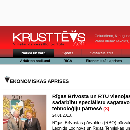
Ceturtdiena, 6. august
Vārda diena: Askolds,
Nauda un vara
Sports
Smalkais stils
Ārkārtas notikumi
RĪGA
Ekonomiskās aprises
EKONOMISKĀS APRISES
Rīgas Brīvosta un RTU vienoja
sadarbību speciālistu sagatav
tehnoloģiju pārnesē
(3)
24.01.2013.
Rīgas Brīvostas pārvaldes (RBO) pārval
Leonīds Loginovs un Rīgas Tehniskās uni