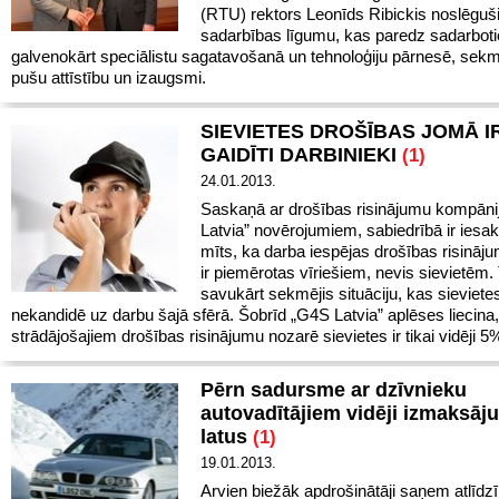
(RTU) rektors Leonīds Ribickis noslēguš
sadarbības līgumu, kas paredz sadarbot
galvenokārt speciālistu sagatavošanā un tehnoloģiju pārnesē, sekm
pušu attīstību un izaugsmi.
SIEVIETES DROŠĪBAS JOMĀ I
GAIDĪTI DARBINIEKI
(1)
24.01.2013.
Saskaņā ar drošības risinājumu kompān
Latvia” novērojumiem, sabiedrībā ir iesak
mīts, ka darba iespējas drošības risināj
ir piemērotas vīriešiem, nevis sievietēm.
savukārt sekmējis situāciju, kas sieviete
nekandidē uz darbu šajā sfērā. Šobrīd „G4S Latvia” aplēses liecina
strādājošajiem drošības risinājumu nozarē sievietes ir tikai vidēji 5
Pērn sadursme ar dzīvnieku
autovadītājiem vidēji izmaksāju
latus
(1)
19.01.2013.
Arvien biežāk apdrošinātāji saņem atlīdz