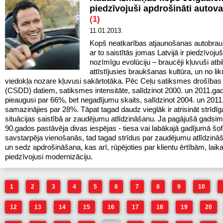
piedzīvojuši apdrošināti autova
(1)
11.01.2013.
Kopš neatkarības atjaunošanas autobra
ar to saistītās jomas Latvijā ir piedzīvoju
nozīmīgu evolūciju – braucēji kļuvuši atbi
attīstījusies braukšanas kultūra, un no l
viedokļa nozare kļuvusi sakārtotāka. Pēc Ceļu satiksmes drošības 
(CSDD) datiem, satiksmes intensitāte, salīdzinot 2000. un 2011.gadu
pieaugusi par 66%, bet negadījumu skaits, salīdzinot 2004. un 2011
samazinājies par 28%. Tāpat tagad daudz vieglāk ir atrisināt strīdī
situācijas saistībā ar zaudējumu atlīdzināšanu. Ja pagājušā gadsim
90.gados pastāvēja divas iespējas - tiesa vai labākajā gadījumā šof
savstarpēja vienošanās, tad tagad strīdus par zaudējumu atlīdzināš
un sedz apdrošināšana, kas arī, rūpējoties par klientu ērtībām, laika
piedzīvojusi modernizāciju.
1
2
3
4
5
6
7
8
9
10
12
13
14
15
16
17
18
19
20