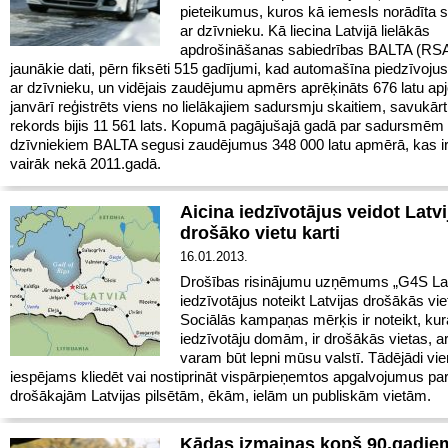
pieteikumus, kuros kā iemesls norādīta
ar dzīvnieku. Kā liecina Latvijā lielākās
apdrošināšanas sabiedrības BALTA (RS
jaunākie dati, pērn fiksēti 515 gadījumi, kad automašīna piedzīvoju
ar dzīvnieku, un vidējais zaudējumu apmērs aprēķināts 676 latu ap
janvārī reģistrēts viens no lielākajiem sadursmju skaitiem, savukārt
rekords bijis 11 561 lats. Kopumā pagājušajā gadā par sadursmēm 
dzīvniekiem BALTA segusi zaudējumus 348 000 latu apmērā, kas i
vairāk nekā 2011.gadā.
Aicina iedzīvotājus veidot Latvi
drošāko vietu karti
16.01.2013.
Drošības risinājumu uzņēmums „G4S Latv
iedzīvotājus noteikt Latvijas drošākās vie
Sociālās kampaņas mērķis ir noteikt, kur
iedzīvotāju domām, ir drošākās vietas, 
varam būt lepni mūsu valstī. Tādējādi vi
iespējams kliedēt vai nostiprināt vispārpieņemtos apgalvojumus pa
drošākajām Latvijas pilsētām, ēkām, ielām un publiskām vietām.
Kādas izmaiņas kopš 90.gadie