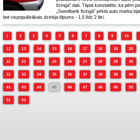
līzinga” dati. Tāpat konstatēts, ka pērn p
„Swedbank līzingā” pirktā auto marka bija
bet vispopulārākais dzinēja tilpums - 1,5 līdz 2 litri.
1
2
3
4
5
6
7
8
9
10
12
13
14
15
16
17
18
19
20
22
23
24
25
26
27
28
29
30
32
33
34
35
36
37
38
39
40
42
43
44
45
46
47
48
49
50
52
53