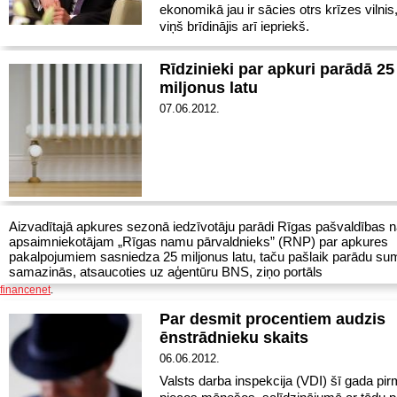
ekonomikā jau ir sācies otrs krīzes vilnis
viņš brīdinājis arī iepriekš.
Rīdzinieki par apkuri parādā 25
miljonus latu
07.06.2012.
Aizvadītajā apkures sezonā iedzīvotāju parādi Rīgas pašvaldības
apsaimniekotājam „Rīgas namu pārvaldnieks” (RNP) par apkures
pakalpojumiem sasniedza 25 miljonus latu, taču pašlaik parādu s
samazinās, atsaucoties uz aģentūru BNS, ziņo portāls
financenet
.
Par desmit procentiem audzis
ēnstrādnieku skaits
06.06.2012.
Valsts darba inspekcija (VDI) šī gada pi