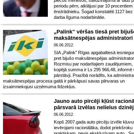
piecos mēnešos, salīdzinājumā ar tādu 
periodu pērn, atklājusi par 10 procentiem
ēnstrādnieku. Šogad konstatēti 1127 bez
darba līguma nodarbinātie.
„Palink" vēršas tiesā pret bijuš
maksātnespējas administratori
06.06.2012.
SIA „Palink” Rīgas apgabaltiesā iesniegu
pret bijušo maksātnespējas administrato
Rozmisu par nodarītajiem zaudējumiem,
kopējā summa ir Ls 295 966,48, inform
pārstāvji. Prasībā norādīts, ka administra
maksātnespējas procesa gaitā ir pārkāpusi savas pilnvaras un
izsaimniekojusi uzņēmuma līdzekļus.
Jauno auto pircēji kļūst racionā
pārsvarā izvēlas nelielus dzinē
06.06.2012.
Kopš 2007.gada auto pircēju izvēle kļuvu
ievērojami racionālāka, dodot priekšroku
praktiskam, nevis ekskluzīvam auto, „