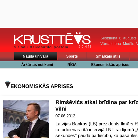
Sestdiena, 8. augusts
Vārda diena: Mudīte, V
Nauda un vara
Sports
Smalkais stils
Ārkārtas notikumi
RĪGA
Ekonomiskās aprises
EKONOMISKĀS APRISES
Rimšēvičs atkal brīdina par krī
vilni
07.06.2012.
Latvijas Bankas (LB) prezidents Ilmārs 
ceturtdienas rītā intervijā LNT raidījumā 
sekundes” pauda pārliecību, ka pasaules