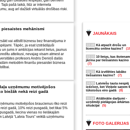
ji aug gan izklaides iespējas, gan bērniem
 Tajā pašā laikā, līdz ar interneta
mu, aug arī dažādi virtuālās drošības riski.
 piesaistes mehānismi
JAUNĀKAIS
zsākt vai attīstīt biznesu bez finansējuma ir
espējami. Tāpēc, ja esat izstrādājuši
22:48
Kā atpazīt drošu un
licencētu online kazino?
(1
 un jums ir ambīcijas iekarot lielus, jaunus
kredītu atteikusi, nevajag visam atmest ar
22:10
10 lietas, kas ikvienam
iversitātes profesors Andris Deniņš dalās
jāzina par tiešsaistes kazino
ādām metodēm finanšu piesaistei biznesa
(7)
stībai.
11:22
Kā izvēlēties labāko
tiešsaistes kazino?
(7)
16:55
Latviešu tauta nespēj
šdaļa uzņēmumu motivējošos
izdzīvot, bet Viņķele saņem 
tūkstošus eiro gadā
(8)
ko biežāk nekā reizi gadā
11:14
Attālinātie darījumi -
uzņēmēji pielāgojas ārkārtas
zņēmumu motivējošos braucienus rīko reizi
situācijai
(5)
reizi gadā, 10% reizi pusgadā, bet tikai 5%
 pusgadā, liecina vienas no lielākajām
m Latvijā “Latvia Tours” veiktā uzņēmumu
FOTO GALERIJAS