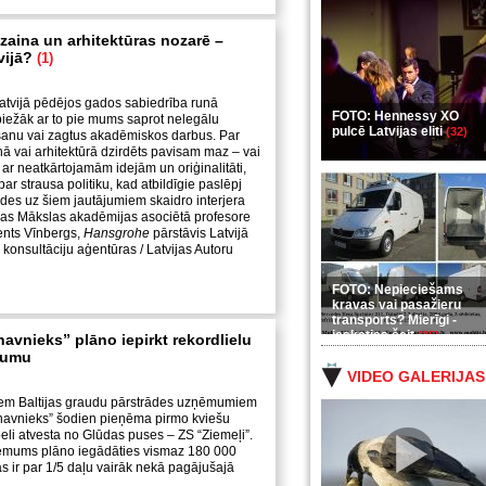
izaina un arhitektūras nozarē –
tvijā?
(1)
atvijā pēdējos gados sabiedrība runā
FOTO: Hennessy XO
iežāk ar to pie mums saprot nelegālu
pulcē Latvijas eliti
(32)
anu vai zagtus akadēmiskos darbus. Par
nā vai arhitektūrā dzirdēts pavisam maz – vai
 ar neatkārtojamām idejām un oriģinalitāti,
 par strausa politiku, kad atbildīgie paslēpj
ildes uz šiem jautājumiem skaidro interjera
jas Mākslas akadēmijas asociētā profesore
Vents Vīnbergs,
Hansgrohe
pārstāvis Latvijā
onsultāciju aģentūras / Latvijas Autoru
ne.
FOTO: Nepieciešams
kravas vai pasažieru
transports? Mierīgi -
ieskaties šeit
(35)
avnieks” plāno iepirkt rekordlielu
zumu
VIDEO GALERIJAS
jiem Baltijas graudu pārstrādes uzņēmumiem
navnieks” šodien pieņēma pirmo kviešu
eli atvesta no Glūdas puses – ZS “Ziemeļi”.
ēmums plāno iegādāties vismaz 180 000
s ir par 1/5 daļu vairāk nekā pagājušajā