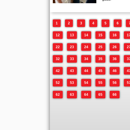
1
2
3
4
5
6
12
13
14
15
16
1
22
23
24
25
26
2
32
33
34
35
36
3
42
43
44
45
46
4
52
53
54
55
56
5
62
63
64
65
66