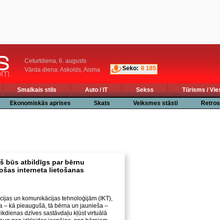
Ceturtdiena, 6. augusts
Seko:
8 185
Vārda diena: Askolds, Aisma
Smalkais stils
Auto / IT
Sekss
Tūrisms / Vie
Ekonomiskās aprises
Skats
Veiksmes stāsti
Retros
rš būs atbildīgs par bērnu
ošas interneta lietošanas
ācijas un komunikācijas tehnoloģijām (IKT),
ka – kā pieaugušā, tā bērna un jaunieša –
ikdienas dzīves sastāvdaļu kļūst virtuālā