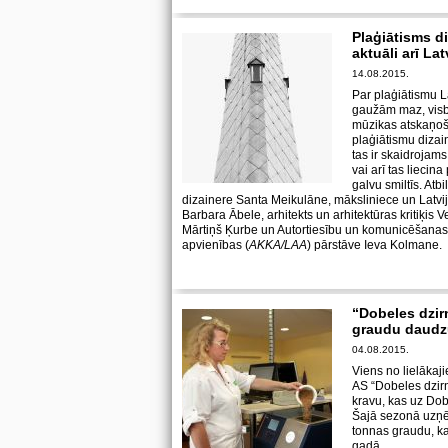
Plaģiātisms d
aktuāli arī La
14.08.2015.
Par plaģiātismu L
gaužām maz, visb
mūzikas atskaņoš
plaģiātismu dizai
tas ir skaidrojams
vai arī tas liecina
galvu smiltīs. Atb
dizainere Santa Meikulāne, māksliniece un Latvi
Barbara Ābele, arhitekts un arhitektūras kritiķis 
Mārtiņš Ķurbe un Autortiesību un komunicēšanas k
apvienības (
AKKA/LAA
) pārstāve Ieva Kolma
“Dobeles dzirn
graudu daud
04.08.2015.
Viens no lielāka
AS “Dobeles dzir
kravu, kas uz Dob
Šajā sezonā uzņ
tonnas graudu, ka
gadā.