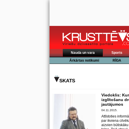
Nauda un vara
Sports
Ārkārtas notikumi
RĪGA
SKATS
Viedoklis: Ku
izglītošanu dr
jautājumos
04.11.2015.
Attīstoties inform
par ikviena cilvē
aizvien būtiskāku 