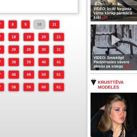
VIDEO: Izcili! Neganta
vārna kārtīgi pārmāca
kaķi
(37)
7
8
9
10
11
7
18
19
20
21
7
28
29
30
31
VIDEO: Smieklīgi!
7
38
39
40
41
Piedzērusies vāvere
plosās pa sniegu
(255)
7
48
49
50
51
KRUSTTĒVA
MODELES
7
58
59
60
61