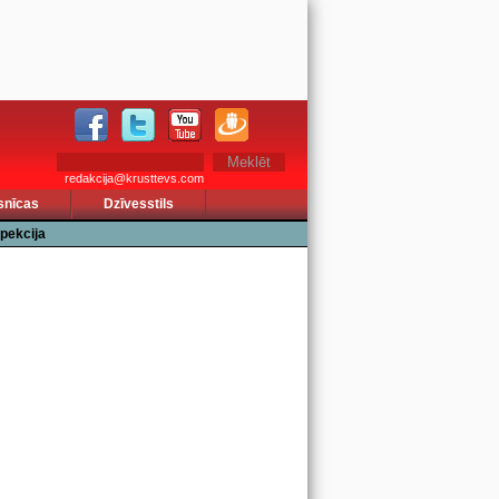
redakcija@krusttevs.com
snīcas
Dzīvesstils
pekcija