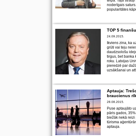
telpa. Tajā strau
noderīgais saturs.
popularitātes kāpu
TOP 5 finanšu
24.09.2015.
Ikviens zina, ka u
grūti vai teju nei
daudzsološu ideju
tirgus, bet banka 
roku. Latvijas Un
pieredzē par daž
uzsākšanai un attī
Aptauja: Tre
braucienus rī
28.08.2015.
Puse aptaujāto u
pāris gados, 35% 
biežāk nekā reizi
tūrisma aģentūrā
aptauja.