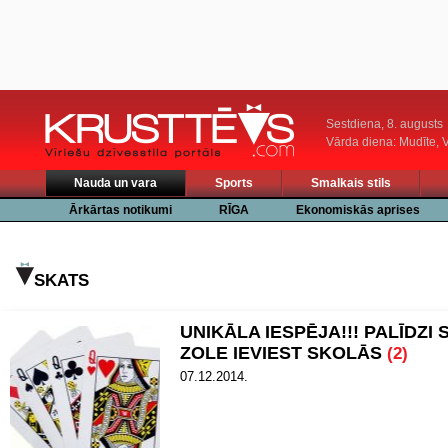
Sestdiena, 8. augusts
Vārda diena: Mudīte, V
Nauda un vara
Sports
Smalkais stils
Ārkārtas notikumi
RĪGA
Ekonomiskās aprises
SKATS
UNIKĀLA IESPĒJA!!! PALĪDZI 
ZOLE IEVIEST SKOLĀS
(2)
07.12.2014.