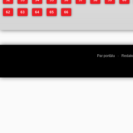
52
53
54
55
56
57
58
59
60
62
63
64
65
66
Par portālu
·
Redakc