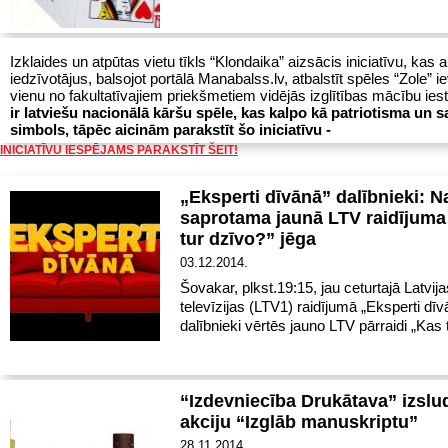
Izklaides un atpūtas vietu tīkls “Klondaika” aizsācis iniciatīvu, kas a
iedzīvotājus, balsojot portālā Manabalss.lv, atbalstīt spēles “Zole” 
vienu no fakultatīvajiem priekšmetiem vidējās izglītības mācību ie
ir latviešu nacionālā kāršu spēle, kas kalpo kā patriotisma un s
simbols, tāpēc aicinām parakstīt šo iniciatīvu -
INICIATĪVU IESPĒJAMS PARAKSTĪT ŠEIT!
„Eksperti dīvānā” dalībnieki: N
saprotama jaunā LTV raidījuma
tur dzīvo?” jēga
03.12.2014.
Šovakar, plkst.19:15, jau ceturtajā Latvija
televīzijas (LTV1) raidījumā „Eksperti dīv
dalībnieki vērtēs jauno LTV pārraidi „Kas 
“Izdevniecība Drukātava” izslu
akciju “Izglāb manuskriptu”
28.11.2014.