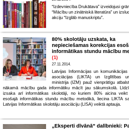
“Izdevniecība Drukātava” izveidojusi grā
“Mācību un zinātniskā literatūra” un izslu
akciju “Izglāb manuskriptu”.
80% skolotāju uzskata, ka
nepieciešamas korekcijas esoš
informātikas stundu mācību m
(1)
27.11.2014.
Latvijas Informācijas un komunikācijas 
asociācijas (LIKTA) un Izglītības u
ministrija (IZM) pauž vienprātīgu atbals
nākamā mācību gada informātiku mācīt jau sākumskolā. Līdzī
izsaka arī informātikas skolotāji, no kuriem 80% aicina veikt
esošajā informātikas stundu mācību metodikā, liecina LIKTA s
Latvijas Informātikas skolotāju asociāciju (LISA) veiktā aptauja.
„Eksperti dīvānā” dalībnieki: P