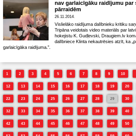
nav garlaicīgāku raidījumu par
pārraidēm
26.11.2014.
Vislielāko raidījuma dalībnieku kritiku s
Tripāna veidotais video materiāls par latv
hokejistu K. Gudļevski, Draugiem.lv ko
dalībniece Klinta nekautrēsies atzīt, ka „
garlaicīgāka raidījuma.”.
1
2
3
4
5
6
7
8
9
10
12
13
14
15
16
17
18
19
20
22
23
24
25
26
27
28
29
30
32
33
34
35
36
37
38
39
40
42
43
44
45
46
47
48
49
50