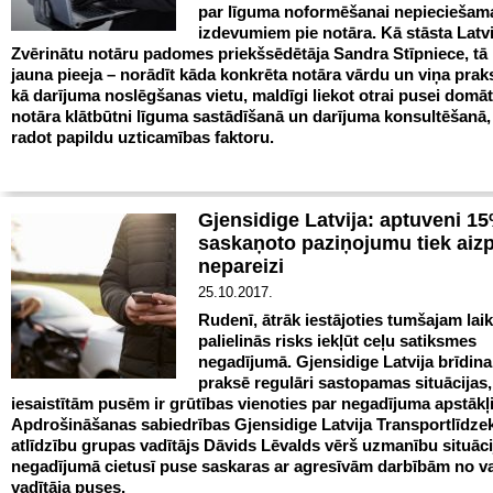
par līguma noformēšanai nepieciešam
izdevumiem pie notāra. Kā stāsta Latvi
Zvērinātu notāru padomes priekšsēdētāja Sandra Stīpniece, tā 
jauna pieeja – norādīt kāda konkrēta notāra vārdu un viņa prak
kā darījuma noslēgšanas vietu, maldīgi liekot otrai pusei domāt
notāra klātbūtni līguma sastādīšanā un darījuma konsultēšanā,
radot papildu uzticamības faktoru.
Gjensidige Latvija: aptuveni 1
saskaņoto paziņojumu tiek aizpi
nepareizi
25.10.2017.
Rudenī, ātrāk iestājoties tumšajam lai
palielinās risks iekļūt ceļu satiksmes
negadījumā. Gjensidige Latvija brīdina
praksē regulāri sastopamas situācijas,
iesaistītām pusēm ir grūtības vienoties par negadījuma apstākļ
Apdrošināšanas sabiedrības Gjensidige Latvija Transportlīdze
atlīdzību grupas vadītājs Dāvids Lēvalds vērš uzmanību situāc
negadījumā cietusī puse saskaras ar agresīvām darbībām no v
vadītāja puses.