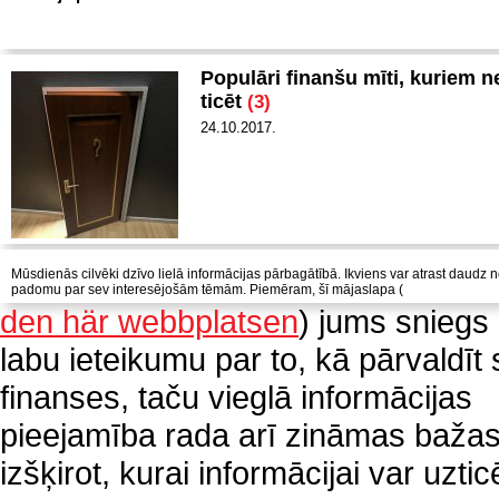
Populāri finanšu mīti, kuriem n
ticēt
(3)
24.10.2017.
Mūsdienās cilvēki dzīvo lielā informācijas pārbagātībā. Ikviens var atrast daudz 
padomu par sev interesējošām tēmām. Piemēram, šī mājaslapa (
den här webbplatsen
) jums sniegs
labu ieteikumu par to, kā pārvaldīt
finanses, taču vieglā informācijas
pieejamība rada arī zināmas bažas. 
izšķirot, kurai informācijai var uztic