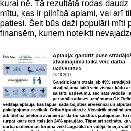
kurai nē. Tā rezultātā rodas daud
mītu, kas ir pilnībā aplami, vai arī ti
patiesi. Šeit būs daži populāri mīti 
finansēm, kuriem noteikti nevajadzē
Aptauja: gandrīz puse strādājo
atvaļinājuma laikā veic darba
uzdevumus
24.10.2017.
Gandrīz katrs otrais jeb 49% strādājo
atvaļinājuma laikā veic vismaz kādu ar
saistītu uzdevumu, secināts vadošā in
personāla atlases uzņēmuma
CV-Onlin
veiktajā aptaujā, kas tapusi sadarbojoties arviesnīcu un atpūta
pakalpojumu e-veikalu GribuAtpusties.lv. Visvairāk atvaļināju
atbildēt uz telefona zvaniem ar darbu saistītos jautājumos, to n
turpat katrs ceturtais jeb 24% aptaujāto. Tāpat arī secināts, ka 
darba uzdevumus turpina veikt augstākā un vidējā līmeņa vadītā