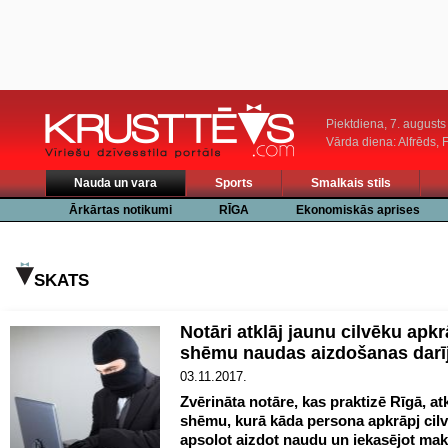
Piektdiena, 7. augusts
Vārda diena: Alfrēds, 
Nauda un vara
Sports
Smalkais stils
Ārkārtas notikumi
RĪGA
Ekonomiskās aprises
SKATS
Notāri atklāj jaunu cilvēku apk
shēmu naudas aizdošanas dar
03.11.2017.
Zvērināta notāre, kas praktizē Rīgā, atk
shēmu, kurā kāda persona apkrāpj cil
apsolot aizdot naudu un iekasējot mak