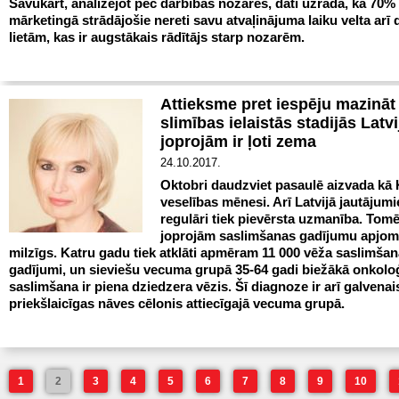
Savukārt, analizējot pēc darbības nozares, dati uzrāda, ka 70%
mārketingā strādājošie nereti savu atvaļinājuma laiku velta arī 
lietām, kas ir augstākais rādītājs starp nozarēm.
Attieksme pret iespēju mazināt
slimības ielaistās stadijās Latvi
joprojām ir ļoti zema
24.10.2017.
Oktobri daudzviet pasaulē aizvada kā 
veselības mēnesi. Arī Latvijā jautājum
regulāri tiek pievērsta uzmanība. Tomē
joprojām saslimšanas gadījumu apjoms
milzīgs. Katru gadu tiek atklāti apmēram 11 000 vēža saslimša
gadījumi, un sieviešu vecuma grupā 35-64 gadi biežākā onkolo
saslimšana ir piena dziedzera vēzis. Šī diagnoze ir arī galvenai
priekšlaicīgas nāves cēlonis attiecīgajā vecuma grupā.
1
2
3
4
5
6
7
8
9
10