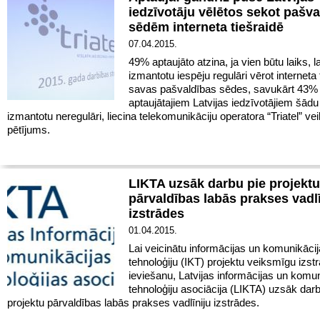
iedzīvotāju vēlētos sekot pašv
sēdēm interneta tiešraidē
07.04.2015.
49% aptaujāto atzina, ja vien būtu laiks, l
izmantotu iespēju regulāri vērot interneta 
savas pašvaldības sēdes, savukārt 43%
aptaujātajiem Latvijas iedzīvotājiem šādu
izmantotu neregulāri, liecina telekomunikāciju operatora “Triatel” vei
pētījums.
LIKTA uzsāk darbu pie projektu
pārvaldības labās prakses vadlī
izstrādes
01.04.2015.
Lai veicinātu informācijas un komunikāci
tehnoloģiju (IKT) projektu veiksmīgu izstr
ieviešanu, Latvijas informācijas un komu
tehnoloģiju asociācija (LIKTA) uzsāk darb
projektu pārvaldības labās prakses vadlīniju izstrādes.