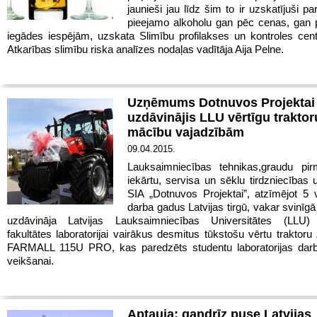
jaunieši jau līdz šim to ir uzskatījuši pa
pieejamo alkoholu gan pēc cenas, gan 
iegādes iespējām, uzskata Slimību profilakses un kontroles ce
Atkarības slimību riska analīzes nodaļas vadītāja Aija Pelne.
Uzņēmums Dotnuvos Projektai
uzdāvinājis LLU vērtīgu traktor
mācību vajadzībām
09.04.2015.
Lauksaimniecības tehnikas,
graudu pir
iekārtu, servisa un sēklu tirdzniecība
SIA „Dotnuvos Projektai”, atzīmējot 5
darba gadus Latvijas tirgū, vakar svinī
uzdāvināja Latvijas Lauksaimniecības Universitātes (LLU)
fakultātes laboratorijai vairākus desmitus tūkstošu vērtu traktor
FARMALL 115U PRO, kas paredzēts studentu laboratorijas darb
veikšanai.
Aptauja: gandrīz puse Latvijas