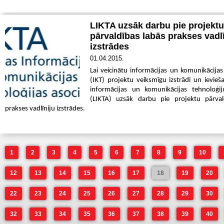
LIKTA uzsāk darbu pie projektu
pārvaldības labās prakses vadlī
izstrādes
01.04.2015.
Lai veicinātu informācijas un komunikācijas
(IKT) projektu veiksmīgu izstrādi un ievieša
informācijas un komunikācijas tehnoloģij
(LIKTA) uzsāk darbu pie projektu pārval
prakses vadlīniju izstrādes.
1
2
3
4
5
6
7
8
9
10
12
13
14
15
16
17
18
19
20
22
23
24
25
26
27
28
29
30
32
33
34
35
36
37
38
39
40