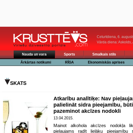
Ceturtdiena, 6. august
Vārda diena: Askolds,
Nauda un vara
Sports
Smalkais stils
Ārkārtas notikumi
RĪGA
Ekonomiskās aprises
SKATS
Atkarību analītiķe: Nav pieļauj
palielināt sidra pieejamību, būt
pazeminot akcīzes nodokli
13.04.2015.
Mainot alkohola akcīzes nodokļa l
pieļaujams radīt lielāku pieejamību s