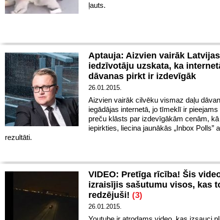
ļauts.
Aptauja: Aizvien vairāk Latvijas
iedzīvotāju uzskata, ka internet
dāvanas pirkt ir izdevīgāk
26.01.2015.
Aizvien vairāk cilvēku vismaz daļu dāva
iegādājas internetā, jo tīmeklī ir pieejam
preču klāsts par izdevīgākām cenām, kā a
iepirkties, liecina jaunākās „Inbox Polls” 
rezultāti.
VIDEO: Pretīga rīcība! Šis video
izraisījis sašutumu visos, kas to
redzējuši!
(3)
26.01.2015.
Youtube ir atrodams video, kas izsauci p