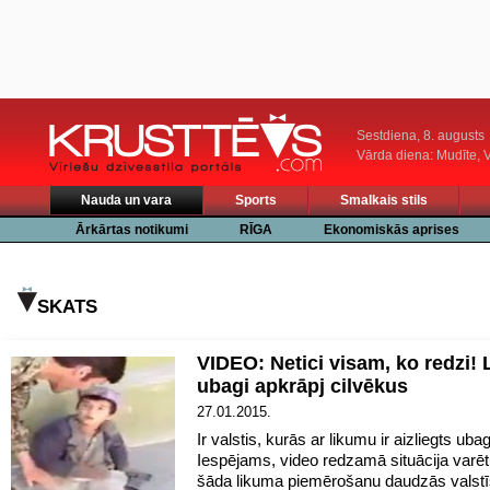
Sestdiena, 8. augusts
Vārda diena: Mudīte, V
Nauda un vara
Sports
Smalkais stils
Ārkārtas notikumi
RĪGA
Ekonomiskās aprises
SKATS
VIDEO: Netici visam, ko redzi! 
ubagi apkrāpj cilvēkus
27.01.2015.
Ir valstis, kurās ar likumu ir aizliegts ubag
Iespējams, video redzamā situācija varēt
šāda likuma piemērošanu daudzās valstīs,