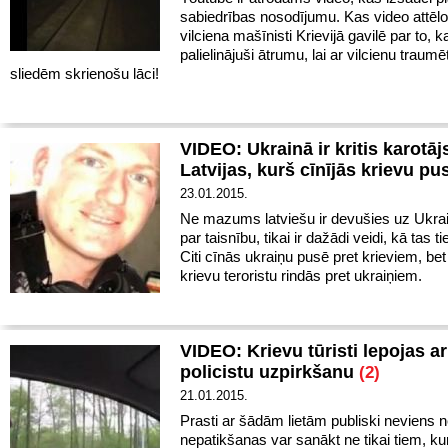
sabiedrības nosodījumu. Kas video attēlo
vilciena mašīnisti Krievijā gavilē par to, ka
palielinājuši ātrumu, lai ar vilcienu traumē
sliedēm skrienošu lāci!
VIDEO: Ukrainā ir kritis karotāj
Latvijas, kurš cīnījās krievu p
23.01.2015.
Ne mazums latviešu ir devušies uz Ukrai
par taisnību, tikai ir dažādi veidi, kā tas ti
Citi cīnās ukraiņu pusē pret krieviem, bet 
krievu teroristu rindās pret ukraiņiem.
VIDEO: Krievu tūristi lepojas ar
policistu uzpirkšanu
(2)
21.01.2015.
Prasti ar šādām lietām publiski neviens n
nepatikšanas var sanākt ne tikai tiem, kur