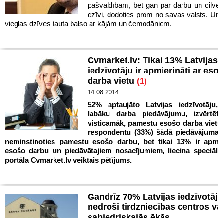
pašvaldībām, bet gan par darbu un cilv
dzīvi, dodoties prom no savas valsts. Un
vieglas dzīves tauta balso ar kājām un čemodāniem.
Cvmarket.lv: Tikai 13% Latvijas
iedzīvotāju ir apmierināti ar es
darba vietu
(1)
14.08.2014.
52% aptaujāto Latvijas iedzīvotāj
labāku darba piedāvājumu, izvērtē
visticamāk, pamestu esošo darba vietu
respondentu (33%) šādā piedāvājum
neminstinoties pamestu esošo darbu, bet tikai 13% ir apmi
esošo darbu un piedāvātajiem nosacījumiem, liecina speciāl
portāla Cvmarket.lv veiktais pētījums.
Gandrīz 70% Latvijas iedzīvotāj
nedroši tirdzniecības centros v
sabiedriskajās ēkās