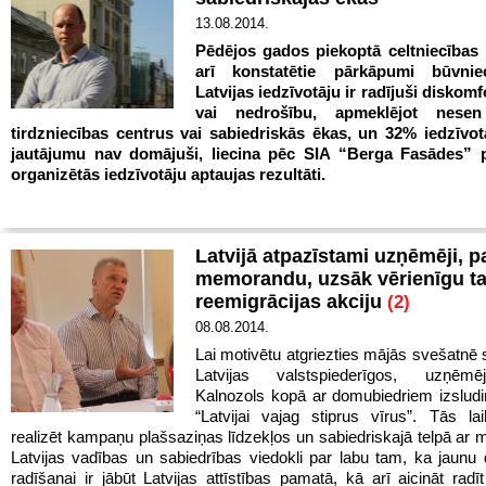
13.08.2014.
Pēdējos gados piekoptā celtniecības 
arī konstatētie pārkāpumi būvni
Latvijas iedzīvotāju ir radījuši diskomf
vai nedrošību, apmeklējot nesen
tirdzniecības centrus vai sabiedriskās ēkas, un 32% iedzīvot
jautājumu nav domājuši, liecina pēc SIA “Berga Fasādes” 
organizētās iedzīvotāju aptaujas rezultāti.
Latvijā atpazīstami uzņēmēji, p
memorandu, uzsāk vērienīgu ta
reemigrācijas akciju
(2)
08.08.2014.
Lai motivētu atgriezties mājās svešatnē 
Latvijas valstspiederīgos, uzņēmē
Kalnozols kopā ar domubiedriem izsludin
“Latvijai vajag stiprus vīrus”. Tās la
realizēt kampaņu plašsaziņas līdzekļos un sabiedriskajā telpā ar m
Latvijas vadības un sabiedrības viedokli par labu tam, ka jaunu 
radīšanai ir jābūt Latvijas attīstības pamatā, kā arī aicināt radī