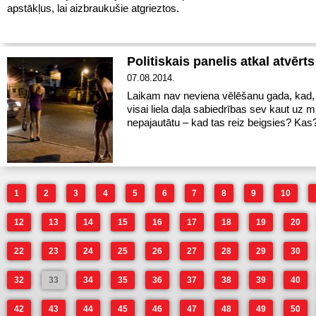
apstākļus, lai aizbraukušie atgrieztos.
Politiskais panelis atkal atvērts
07.08.2014.
Laikam nav neviena vēlēšanu gada, kad, j
visai liela daļa sabiedrības sev kaut uz mi
nepajautātu – kad tas reiz beigsies? Kas
1
2
3
4
5
6
7
8
9
10
12
13
14
15
16
17
18
19
20
22
23
24
25
26
27
28
29
30
32
33
34
35
36
37
38
39
40
42
43
44
45
46
47
48
49
50