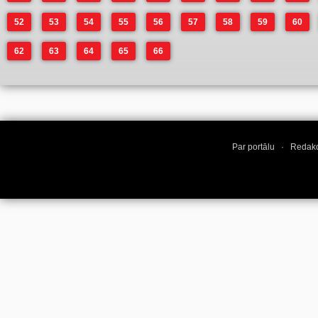
52
53
54
55
56
57
58
59
60
62
63
64
65
66
Par portālu
·
Redakc