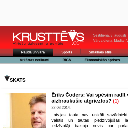
Sestdiena, 8. augusts
Vārda diena: Mudīte, V
Nauda un vara
Sports
Smalkais stils
Ārkārtas notikumi
RĪGA
Ekonomiskās aprises
SKATS
Ēriks Čoders: Vai spēsim radīt v
aizbraukušie atgrieztos?
(1)
22.08.2014.
Latvijas tauta nav unikāli savādniek
valstis un tautas piedzīvojušas l
iedzīvotāji balsoja nevis par par