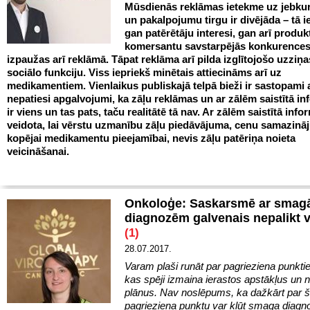
Mūsdienās reklāmas ietekme uz jebku
un pakalpojumu tirgu ir divējāda – tā 
gan patērētāju interesi, gan arī produ
komersantu savstarpējās konkurences 
izpaužas arī reklāmā. Tāpat reklāma arī pilda izglītojošo uzziņ
sociālo funkciju. Viss iepriekš minētais attiecināms arī uz
medikamentiem. Vienlaikus publiskajā telpā bieži ir sastopami 
nepatiesi apgalvojumi, ka zāļu reklāmas un ar zālēm saistītā in
ir viens un tas pats, taču realitātē tā nav. Ar zālēm saistītā info
veidota, lai vērstu uzmanību zāļu piedāvājuma, cenu samazin
kopējai medikamentu pieejamībai, nevis zāļu patēriņa noieta
veicināšanai.
Onkoloģe: Saskarsmē ar sma
diagnozēm galvenais nepalikt 
(1)
28.07.2017.
Varam plaši runāt par pagrieziena punkti
kas spēji izmaina ierastos apstākļus un 
plānus. Nav noslēpums, ka dažkārt par 
pagrieziena punktu var kļūt smaga diag