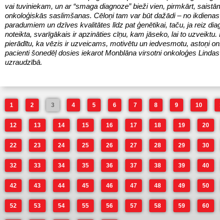
vai tuviniekam, un ar “smaga diagnoze” bieži vien, pirmkārt, saistā
onkoloģiskās saslimšanas. Cēloņi tam var būt dažādi – no ikdienas
paradumiem un dzīves kvalitātes līdz pat ģenētikai, taču, ja reiz dia
noteikta, svarīgākais ir apzināties cīņu, kam jāseko, lai to uzveiktu. 
pierādītu, ka vēzis ir uzveicams, motivētu un iedvesmotu, astoņi on
pacienti šonedēļ dosies iekarot Monblāna virsotni onkoloģes Linda
uzraudzībā.
1
2
3
4
5
6
7
8
9
10
12
13
14
15
16
17
18
19
20
22
23
24
25
26
27
28
29
30
32
33
34
35
36
37
38
39
40
42
43
44
45
46
47
48
49
50
52
53
54
55
56
57
58
59
60