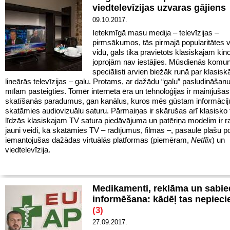
viedtelevīzijas uzvaras gājiens
09.10.2017.
Ietekmīgā masu medija – televīzijas –
pirmsākumos, tās pirmajā popularitātes v
vidū, gals tika pravietots klasiskajam kino
joprojām nav iestājies. Mūsdienās komun
speciālisti arvien biežāk runā par klasisk
lineārās televīzijas – galu. Protams, ar dažādu “galu” pasludināšanu
mīlam pasteigties. Tomēr interneta ēra un tehnoloģijas ir mainījuša
skatīšanās paradumus, gan kanālus, kuros mēs gūstam informācij
skatāmies audiovizuālu saturu. Pārmaiņas ir skārušas arī klasisko t
līdzās klasiskajam TV satura piedāvājuma un patēriņa modelim ir r
jauni veidi, kā skatāmies TV – radījumus, filmas –, pasaulē plašu pop
iemantojušas dažādas virtuālās platformas (piemēram,
Netflix
) un
viedtelevīzija.
Medikamenti, reklāma un sabie
informēšana: kādēļ tas nepiec
(3)
27.09.2017.