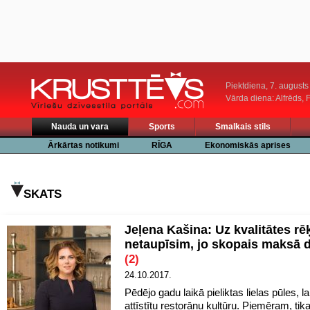
Piektdiena, 7. augusts
Vārda diena: Alfrēds, 
Nauda un vara
Sports
Smalkais stils
Ārkārtas notikumi
RĪGA
Ekonomiskās aprises
SKATS
Jeļena Kašina: Uz kvalitātes rē
netaupīsim, jo skopais maksā d
(2)
24.10.2017.
Pēdējo gadu laikā pieliktas lielas pūles, la
attīstītu restorānu kultūru. Piemēram, tika