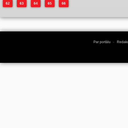
62
63
64
65
66
Par portālu
·
Redakc