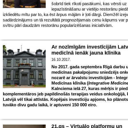
šobrīd tiek rīkoti pasākumi, kas vērsti uz
iepazīstināšanu ar vietējo restorānu pied
izkliedētu mītu par to, ka ēst ārpus mājām ir ļoti dārgi. Diemžēl izejv
sadārdzinājums un tā rezultātā prognozējamais cenu kāpums var pā
svītru pāri daudzām restorānu popularizēšanas iniciatīvām.
Ar nozīmīgām investīcijām Latv
medicīnā ienāk jauna klīnika
16.10.2017.
No 2017. gada septembra Rīgā darbu 
medicīnas pakalpojumu sniedzējs onko
nozarē ar ārvalstu investīcijām - Integr
Medicīnas klīnika (
Integrative Medicine
Kalnciema ielā 27, kuras mērķis ir pie
komplementāros jeb papildinošās terapijas veidus onkoloģijā, 
Latvijā vēl tikai attīstās. Kopējais investīciju apjoms, ko plānots
tuvāko divu gadu laikā, ir aptuveni 150 000 eiro.
21.gs – Virtuālo platformu un