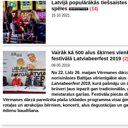
Latvijā populārākās tiešsaistes
spēles
(14)
15.10.2021.
Vairāk kā 500 alus šķirnes vie
festivālā Latviabeerfest 2019
(2
09.05.2019.
No 22. Līdz 26. maijam Vērmanes dārz
norisināsies Baltijas vērienīgākie alus 
Latviabeerfest 2019
, kurā pašmāju un 
brūveri ļaus iepazīt gan tradicionālās,
meistaralus garšas. Festivāla piecās d
Vērmanes dārzā paredzēta plaša izklaides programma visai ģi
rotaļas un atrakcijas bērniem, koncerti, alus degustācijas un g
ēdienu baudīšana.