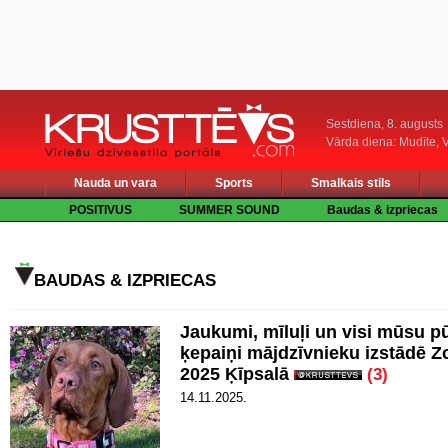
Sestdiena, 8. augusts
Vārda diena: Mudīte, V
Nauda un vara
Sports
Smalkais stils
POSITIVUS
SUMMER SOUND
Baudas & izpriecas
BAUDAS & IZPRIECAS
Jaukumi, mīluļi un visi mūsu p
ķepaiņi mājdzīvnieku izstādē 
2025 Ķīpsalā
(3)
14.11.2025.