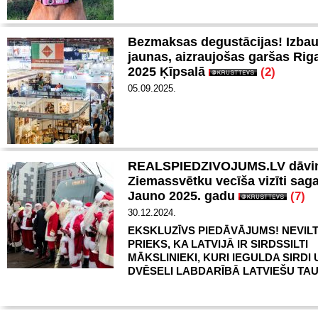
Bezmaksas degustācijas! Izba
jaunas, aizraujošas garšas Rig
2025 Ķīpsalā
(2)
05.09.2025.
REALSPIEDZIVOJUMS.LV dāvi
Ziemassvētku vecīša vizīti sag
Jauno 2025. gadu
(7)
30.12.2024.
EKSKLUZĪVS PIEDĀVĀJUMS! NEVIL
PRIEKS, KA LATVIJĀ IR SIRDSSILTI
MĀKSLINIEKI, KURI IEGULDA SIRDI 
DVĒSELI LABDARĪBĀ LATVIEŠU TAU