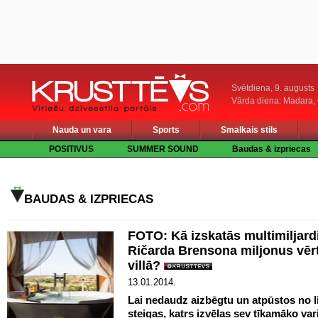
Svētdiena, 9. augusts
Vārda diena: Madara
Nauda un vara
Sports
Smalkais stils
POSITIVUS
SUMMER SOUND
Baudas & izpriecas
BAUDAS & IZPRIECAS
FOTO: Kā izskatās multimiljard
Ričarda Brensona miljonus vēr
villā?
13.01.2014.
Lai nedaudz aizbēgtu un atpūstos no li
steigas, katrs izvēlas sev tīkamāko var