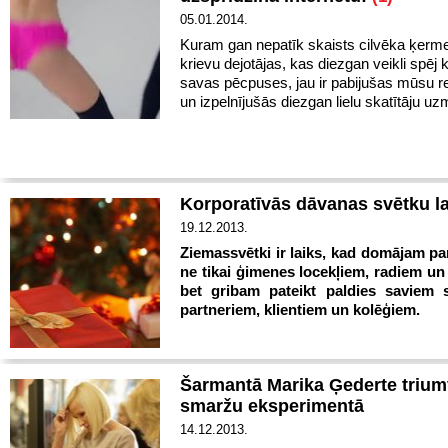
05.01.2014.
Kuram gan nepatīk skaists cilvēka ķerme
krievu dejotājas, kas diezgan veikli spēj 
savas pēcpuses, jau ir pabijušas mūsu r
un izpelnījušās diezgan lielu skatītāju u
Korporatīvās dāvanas svētku l
19.12.2013.
Ziemassvētki ir laiks, kad domājam p
ne tikai ģimenes locekļiem, radiem un
bet gribam pateikt paldies saviem 
partneriem, klientiem un kolēģiem.
Šarmantā Marika Ģederte trium
smaržu eksperimentā
14.12.2013.