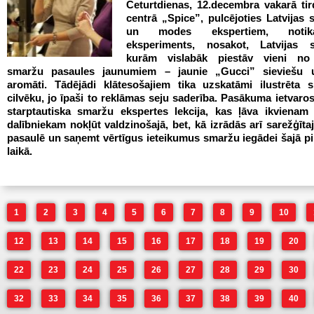
Ceturtdienas, 12.decembra vakarā tir
centrā „Spice”, pulcējoties Latvijas 
un modes ekspertiem, notik
eksperiments, nosakot, Latvijas s
kurām vislabāk piestāv vieni no
smaržu pasaules jaunumiem – jaunie „Gucci” sieviešu u
aromāti. Tādējādi klātesošajiem tika uzskatāmi ilustrēta
cilvēku, jo īpaši to reklāmas seju saderība. Pasākuma ietvaros
starptautiska smaržu ekspertes lekcija, kas ļāva ikviena
dalībniekam nokļūt valdzinošajā, bet, kā izrādās arī sarežģīt
pasaulē un saņemt vērtīgus ieteikumus smaržu iegādei šajā p
laikā.
1
2
3
4
5
6
7
8
9
10
12
13
14
15
16
17
18
19
20
22
23
24
25
26
27
28
29
30
32
33
34
35
36
37
38
39
40