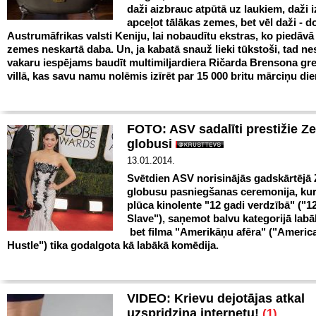
daži aizbrauc atpūtā uz laukiem, daži i
apceļot tālākas zemes, bet vēl daži - d
Austrumāfrikas valsti Keniju, lai nobaudītu ekstras, ko piedāvā
zemes neskartā daba. Un, ja kabatā snauž lieki tūkstoši, tad ne
vakaru iespējams baudīt multimiljardiera Ričarda Brensona gr
villā, kas savu namu nolēmis izīrēt par 15 000 britu mārciņu die
FOTO: ASV sadalīti prestižie Ze
globusi
13.01.2014.
Svētdien ASV norisinājās gadskārtējā 
globusu pasniegšanas ceremonija, kur
plūca kinolente "12 gadi verdzībā" ("1
Slave"), saņemot balvu kategorijā lab
bet filma "Amerikāņu afēra" ("Americ
Hustle") tika godalgota kā labākā komēdija.
VIDEO: Krievu dejotājas atkal
uzspridzina internetu!
(1)