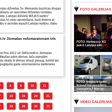
tvijas dižvietas Sv. Meinarda baznīcas drupas
FOTO GALERIJAS
tklāšanu un speciālas dižvietas norādes
kta „Latvijas dižvietu MĀJAS kartes”
s.lv) vietu apceļošana, kurā ikviens ar
ību ir aicināts iepazīt Latvijas kultūru, dabu
t.lv Jūrmalas velomaratonam trīs
FOTO: Hennessy XO
pulcē Latvijas eliti
(32)
nd Prix 2012 un SMScredit.lv Jūrmalas
ikušas pāris dienas, taču joprojām
ju skaits ik dienas strauji pieaug, turklāt tas
s pagājušā gada velomaratona dalībnieku
FOTO: Nepieciešams
kravas vai pasažieru
7
8
9
10
11
transports? Mierīgi -
ieskaties šeit
(35)
7
18
19
20
21
VIDEO GALERIJAS
7
28
29
30
31