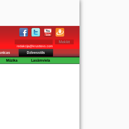
redakcija@krusttevs.com
snīcas
Dzīvesstils
Mūzika
Lasāmviela