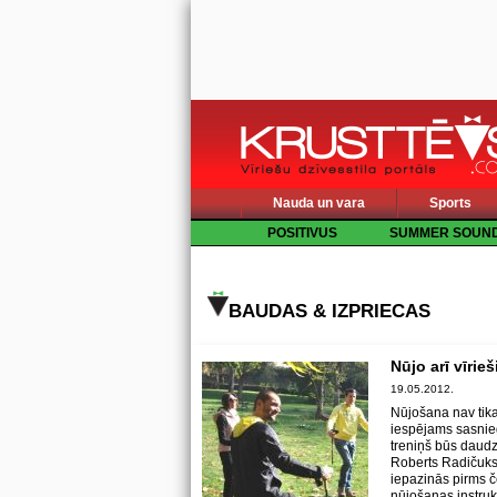
Nauda un vara
Sports
POSITIVUS
SUMMER SOUN
BAUDAS & IZPRIECAS
Nūjo arī vīrieš
19.05.2012.
Nūjošana nav tika
iespējams sasniegt 
treniņš būs daudz
Roberts Radičuks.
iepazinās pirms č
nūjošanas instruk