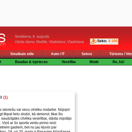
Sestdiena, 8. augusts
Seko:
8 186
Vārda diena: Mudīte, Vladislavs, Vladislava
Smalkais stils
Auto / IT
Sekss
Tūrisms / Vie
D
Baudas & izpriecas
Veselība
Mode
Re, kā!
i!
(1)
i sieviešu vai vecu cilvēku nodarbe. Nūjojot
tikpat lielu slodzi, kā skrienot, tikai šis
 saudzīgāks cilvēka veselībai, stāsta nūjotājs
 Viņš ar šo sporta veidu pirmo reizi
etriem gadiem, bet nu jau kļuvis par
toru. 19. un 20. maijs ir Pasaules Nūjošanas