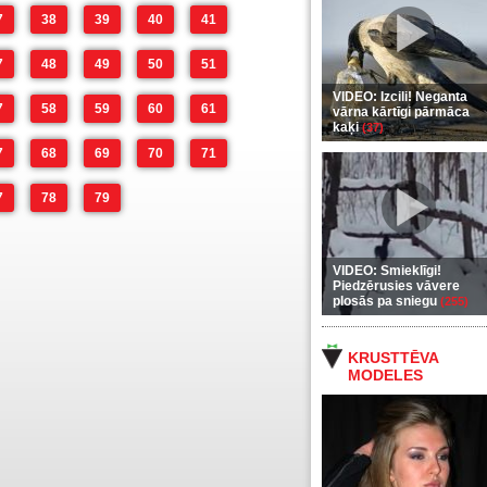
7
38
39
40
41
7
48
49
50
51
VIDEO: Izcili! Neganta
7
58
59
60
61
vārna kārtīgi pārmāca
kaķi
(37)
7
68
69
70
71
7
78
79
VIDEO: Smieklīgi!
Piedzērusies vāvere
plosās pa sniegu
(255)
KRUSTTĒVA
MODELES