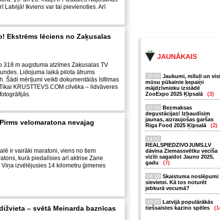
ī Latvijā! Ikviens var tai pievienoties. Arī
to! Ekstrēms lēciens no Zaķusalas
JAUNĀKAIS
o 318 m augstuma atzīmes Zaķusalas TV
ekundes. Lidojuma laikā pilota ātrums
20:00
Jaukumi, mīluļi un vis
. Šādi mērījumi veikti dokumentālās īsfilmas
mūsu pūkainie ķepaiņi
. Tikai KRUSTTEVS.COM cilvēka – lidvāveres
mājdzīvnieku izstādē
otogrāfijās.
ZooExpo 2025 Ķīpsalā
(3)
10:00
Bezmaksas
degustācijas! Izbaudīsim
jaunas, aizraujošas garšas
 Pirms velomaratona nevajag
Riga Food 2025 Ķīpsalā
(2)
14:02
REALSPIEDZIVOJUMS.LV
lē ir vairāki maratoni, viens no tiem
dāvina Ziemassvētku vecīša
vizīti sagaidot Jauno 2025.
tons, kurā piedalīsies arī aktrise Zane
gadu
(7)
. Viņa izvēlējusies 14 kilometru ģimenes
04:18
Skaistuma noslēpumi
sievietei. Kā tos noturēt
jebkurā vecumā?
10:25
Latvijā populārākās
 dižvieta – svētā Meinarda baznīcas
tiešsaistes kazino spēles
(1