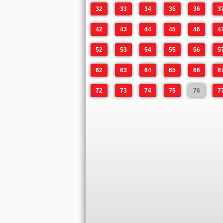
32
33
34
35
36
3
42
43
44
45
46
4
52
53
54
55
56
5
62
63
64
65
66
6
72
73
74
75
76
7