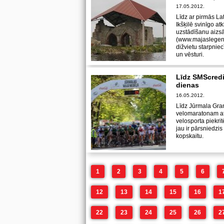
17.05.2012.
Līdz ar pirmās La
Ikšķilē svinīgo a
uzstādīšanu aizsā
(www.majaslegenda
dižvietu starpniec
un vēsturi.
Līdz SMScredi
dienas
16.05.2012.
Līdz Jūrmala Gra
velomaratonam atl
velosporta piekritē
jau ir pārsniedzi
kopskaitu.
1
2
3
4
5
6
12
13
14
15
16
1
22
23
24
25
26
2