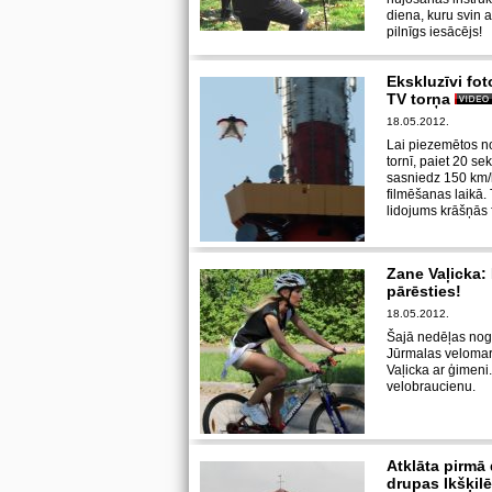
diena, kuru svin ar
pilnīgs iesācējs!
Ekskluzīvi fo
TV torņa
18.05.2012.
Lai piezemētos n
tornī, paiet 20 s
sasniedz 150 km/h
filmēšanas laikā
lidojums krāšņās f
Zane Vaļicka:
pārēsties!
18.05.2012.
Šajā nedēļas noga
Jūrmalas velomara
Vaļicka ar ģimeni
velobraucienu.
Atklāta pirmā
drupas Ikšķilē