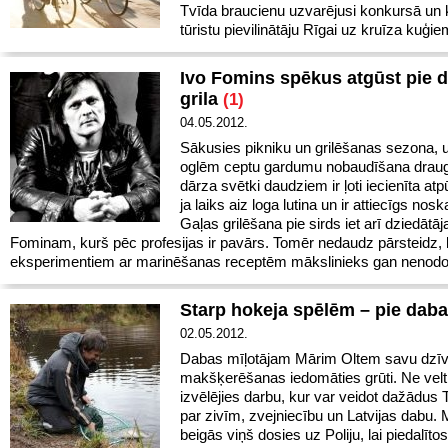
Tvīda braucienu uzvarējusi konkursā un 
tūristu pievilinātāju Rīgai uz kruīza kuģie
Ivo Fomins spēkus atgūst pie 
grila
(1)
04.05.2012.
Sākusies pikniku un grilēšanas sezona, u
oglēm ceptu gardumu nobaudīšana draug
dārza svētki daudziem ir ļoti iecienīta atpū
ja laiks aiz loga lutina un ir attiecīgs no
Gaļas grilēšana pie sirds iet arī dziedātā
Fominam, kurš pēc profesijas ir pavārs. Tomēr nedaudz pārsteidz,
eksperimentiem ar marinēšanas receptēm mākslinieks gan nenod
Starp hokeja spēlēm – pie daba
02.05.2012.
Dabas mīļotājam Mārim Oltem savu dzīv
makšķerēšanas iedomāties grūti. Ne velti
izvēlējies darbu, kur var veidot dažādus 
par zivīm, zvejniecību un Latvijas dabu. 
beigās viņš dosies uz Poliju, lai piedalītos