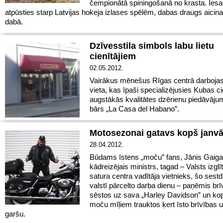
čempionātā spiningošanā no krasta. Iesa
atpūsties starp Latvijas hokeja izlases spēlēm, dabas draugs aicina
dabā.
Dzīvesstila simbols labu lietu
cienītājiem
02.05.2012.
Vairākus mēnešus Rīgas centrā darbojas
vieta, kas īpaši specializējusies Kubas c
augstākās kvalitātes dzērienu piedāvāju
bārs „La Casa del Habano”.
Motosezonai gatavs kopš janvā
28.04.2012.
Būdams īstens „moču” fans, Jānis Gaiga
kādreizējais ministrs, tagad – Valsts izglī
satura centra vadītāja vietnieks, šo sestd
valstī pārcelto darba dienu – paņēmis brīv
sēstos uz sava „Harley Davidson” un kop
moču mīļiem trauktos ķert īsto brīvības 
garšu.