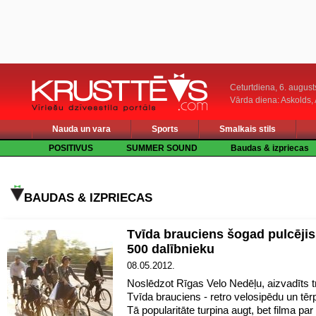
Ceturtdiena, 6. august
Vārda diena: Askolds,
Nauda un vara
Sports
Smalkais stils
POSITIVUS
SUMMER SOUND
Baudas & izpriecas
BAUDAS & IZPRIECAS
Tvīda brauciens šogad pulcējis
500 dalībnieku
08.05.2012.
Noslēdzot Rīgas Velo Nedēļu, aizvadīts t
Tvīda brauciens - retro velosipēdu un tēr
Tā popularitāte turpina augt, bet filma pa