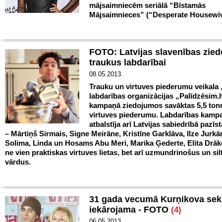
mājsaimniecēm seriālā “Bīstamās
Mājsaimnieces” (“Desperate Housewi
FOTO: Latvijas slavenības zied
traukus labdarībai
08.05.2013.
Trauku un virtuves piederumu veikala 
labdarības organizācijas „Palīdzēsim.l
kampaņā ziedojumos savāktas 5,5 ton
virtuves piederumu.
Labdarības kamp
atbalstīja arī Latvijas sabiedrībā pazīst
– Mārtiņš Sirmais, Signe Meirāne, Kristīne Garklāva, Ilze Jurkā
Solima, Linda un Hosams Abu Meri, Marika Ģederte, Elita Drāke
ne vien praktiskas virtuves lietas, bet arī uzmundrinošus un sil
vārdus.
31 gada vecumā Kurņikova sek
iekārojama - FOTO
(4)
06.05.2013.