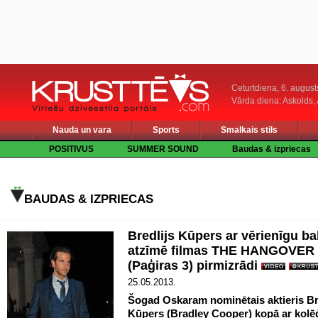
Ceturtdiena, 6. august
Vārda diena: Askolds,
Nauda un vara
Sports
Smalkais stils
POSITIVUS
SUMMER SOUND
Baudas & izpriecas
BAUDAS & IZPRIECAS
Bredlijs Kūpers ar vērienīgu ball
atzīmē filmas THE HANGOVER
(Paģiras 3) pirmizrādi
25.05.2013.
Šogad Oskaram nominētais aktieris Br
Kūpers (Bradley Cooper) kopā ar kol