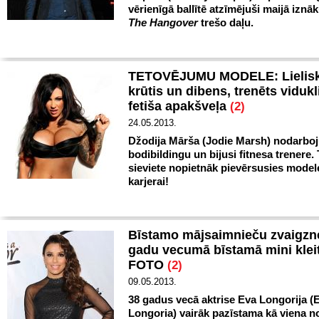
vērienīgā ballītē atzīmējuši maijā iznā
The Hangover
trešo daļu.
TETOVĒJUMU MODELE: Lielis
krūtis un dibens, trenēts vidukl
fetiša apakšveļa
(2)
24.05.2013.
Džodija Mārša (Jodie Marsh) nodarboj
bodibildingu un bijusi fitnesa trenere.
sieviete nopietnāk pievērsusies model
karjerai!
Bīstamo mājsaimnieču zvaigzn
gadu vecumā bīstamā mini kleit
FOTO
(2)
09.05.2013.
38 gadus vecā aktrise Eva Longorija (
Longoria) vairāk pazīstama kā viena n