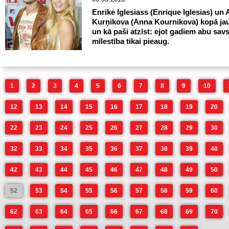
Enrike Iglesiass (Enrique Iglesias) un
Kurņikova (Anna Kournikova) kopā ja
un kā paši atzīst: ejot gadiem abu sav
mīlestība tikai pieaug.
1
2
3
4
5
6
7
8
9
10
12
13
14
15
16
17
18
19
20
22
23
24
25
26
27
28
29
30
32
33
34
35
36
37
38
39
40
42
43
44
45
46
47
48
49
50
52
53
54
55
56
57
58
59
60
62
63
64
65
66
67
68
69
70