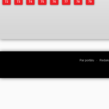
72
73
74
75
76
77
78
79
Par portālu
·
Redakc