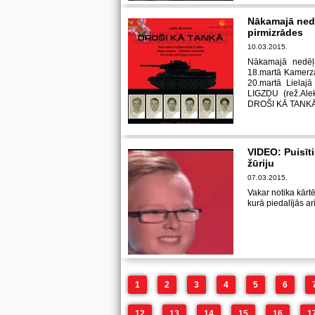
Nākamajā nedē
pirmizrādes
10.03.2015.
Nākamajā nedēļā
18.martā Kamerzā
20.martā Liel
LIGZDU (rež.Ale
DROŠI KĀ TANKĀ (
VIDEO: Puisīt
žūriju
07.03.2015.
Vakar notika kārt
kurā piedalījās a
1
2
3
4
5
6
12
13
14
15
16
1