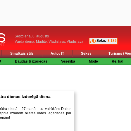
Sestdiena, 8. augusts
Seko:
8 186
Vārda diena: Mudīte, Vladislavs, Vladislava
Smalkais stils
Auto / IT
Sekss
Tūrisms / Vie
D
Baudas & izpriecas
Veselība
Mode
Re, kā!
ātra dienas Izdevīgā diena
Teātra dienā - 27.martā - uz vairākām Dailes
aprīļa izrādēm biļetes varēs iegādāties par
 cenām!