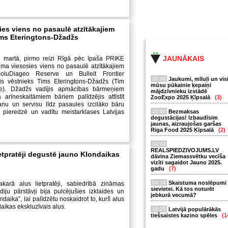
ies viens no pasaulē atzītākajiem
ms Eteringtons-Džadžs
JAUNĀKAIS
 martā, pirmo reizi Rīgā pēc īpaša PRIKE
juma viesosies viens no pasaulē atzītākajiem
oluDiageo Reserve un Bulleit Frontier
20:00
Jaukumi, mīluļi un vis
is vēstnieks Tims Eteringtons-Džadžs (Tim
mūsu pūkainie ķepaiņi
ge). Džadžs vadījis apmācības bārmeņiem
mājdzīvnieku izstādē
 arīneskaitāmiem bāriem palīdzējis attīstīt
ZooExpo 2025 Ķīpsalā
(3)
anu un servisu līdz pasaules izcilāko bāru
os pieredzē un vadītu meistarklases Latvijas
10:00
Bezmaksas
degustācijas! Izbaudīsim
jaunas, aizraujošas garšas
Riga Food 2025 Ķīpsalā
(2)
14:02
REALSPIEDZIVOJUMS.LV
etpratēji degustē jauno Klondaikas
dāvina Ziemassvētku vecīša
vizīti sagaidot Jauno 2025.
gadu
(7)
04:18
Skaistuma noslēpumi
karā alus lietpratēji, sabiedrībā zināmas
sievietei. Kā tos noturēt
ju pārstāvji bija pulcējušies izklaides un
jebkurā vecumā?
ndaika”, lai palīdzētu noskaidrot to, kurš alus
aikas ekskluzīvais alus.
10:25
Latvijā populārākās
tiešsaistes kazino spēles
(1