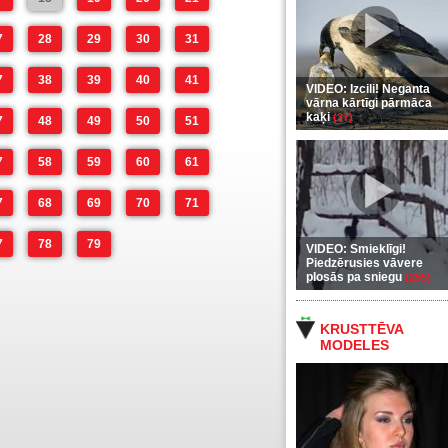
7
28
29
30
31
7
38
39
40
41
VIDEO: Izcili! Neganta
vārna kārtīgi pārmāca
kaķi
(37)
7
48
49
50
51
7
58
59
60
61
7
68
69
70
71
7
78
79
VIDEO: Smieklīgi!
Piedzērusies vāvere
plosās pa sniegu
(255)
KRUSTTĒVA
MODELES