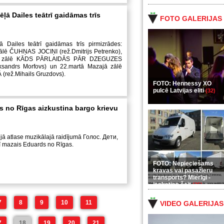
ļā Dailes teātrī gaidāmas trīs
FOTO GALERIJAS
 Dailes teātrī gaidāmas trīs pirmizrādes:
lē ČUHŅAS JOCIŅI (rež.Dmitrijs Petrenko),
ajā zālē KĀDS PĀRLAIDĀS PĀR DZEGUZES
ksandrs Morfovs) un 22.martā Mazajā zālē
rež.Mihails Gruzdovs).
FOTO: Hennessy XO
pulcē Latvijas eliti
(32)
is no Rīgas aizkustina bargo krievu
ējā atlase muzikālajā raidījumā Голос. Дети,
rī mazais Eduards no Rīgas.
FOTO: Nepieciešams
kravas vai pasažieru
transports? Mierīgi -
ieskaties šeit
(35)
7
8
9
10
11
VIDEO GALERIJAS
7
18
19
20
21