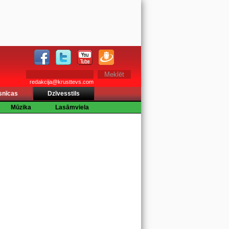
redakcija@krusttevs.com
snīcas
Dzīvesstils
Mūzika
Lasāmviela