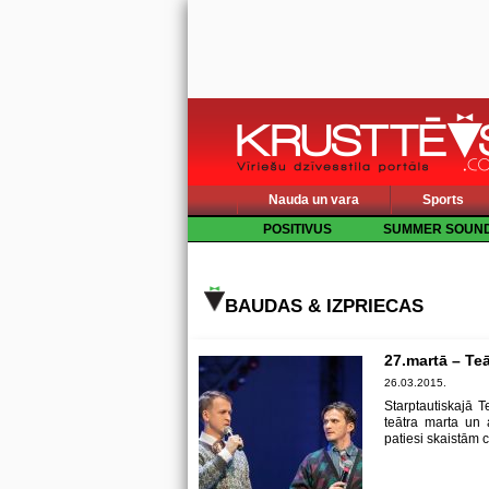
Nauda un vara
Sports
POSITIVUS
SUMMER SOUN
BAUDAS & IZPRIECAS
27.martā – Te
26.03.2015.
Starptautiskajā 
teātra marta un 
patiesi skaistām