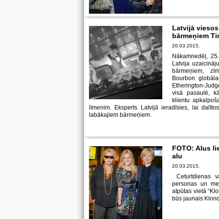
Latvijā viesos
bārmeņiem Ti
20.03.2015.
Nākamnedēļ, 25.
Latvija uzaicinā
bārmeņiem, zīm
Bourbon globāla
Etherington-Jud
visā pasaulē, kā
klientu apkalpoš
līmenim. Eksperts Latvijā ieradīsies, lai dalīt
labākajiem bārmeņiem.
FOTO: Alus li
alu
20.03.2015.
Ceturtdienas va
personas un medi
atpūtas vietā “Klo
būs jaunais Klond