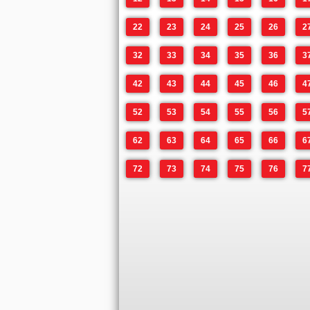
22
23
24
25
26
2
32
33
34
35
36
3
42
43
44
45
46
4
52
53
54
55
56
5
62
63
64
65
66
6
72
73
74
75
76
7