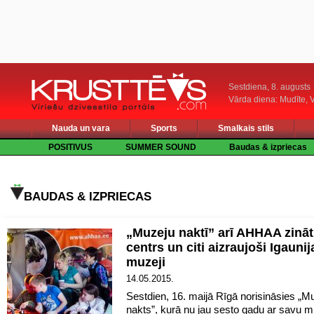
Sestdiena, 8. augusts
Vārda diena: Mudīte, V
Nauda un vara
Sports
Smalkais stils
POSITIVUS
SUMMER SOUND
Baudas & izpriecas
BAUDAS & IZPRIECAS
„Muzeju naktī” arī AHHAA zinā
centrs un citi aizraujoši Igaunij
muzeji
14.05.2015.
Sestdien, 16. maijā Rīgā norisināsies „M
nakts”, kurā nu jau sesto gadu ar savu 