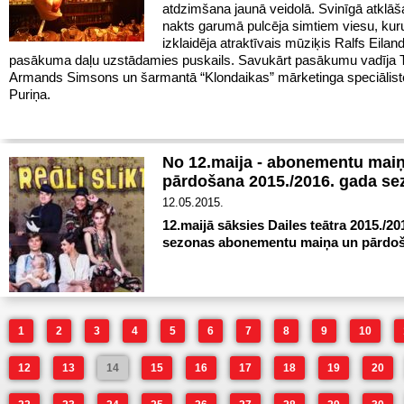
atdzimšana jaunā veidolā. Svinīgā atklāš
nakts garumā pulcēja simtiem viesu, kur
izklaidēja atraktīvais mūziķis Ralfs Eiland
pasākuma daļu uzstādamies puskails. Savukārt pasākumu vadīja 
Armands Simsons un šarmantā “Klondaikas” mārketinga speciālis
Puriņa.
No 12.maija - abonementu mai
pārdošana 2015./2016. gada se
12.05.2015.
12.maijā sāksies Dailes teātra 2015./2
sezonas abonementu maiņa un pārdoš
1
2
3
4
5
6
7
8
9
10
12
13
14
15
16
17
18
19
20