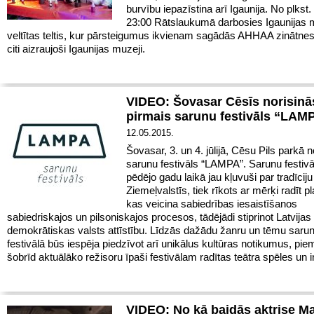
burvību iepazīstina arī Igaunija. No plkst.
23:00 Rātslaukumā darbosies Igaunijas
veltītas teltis, kur pārsteigumus ikvienam sagādās AHHAA zinātnes
citi aizraujoši Igaunijas muzeji.
VIDEO: Šovasar Cēsīs norisinā
pirmais sarunu festivāls “LA
12.05.2015.
Šovasar, 3. un 4. jūlijā, Cēsu Pils parkā n
sarunu festivāls “LAMPA”. Sarunu festivā
pēdējo gadu laikā jau kļuvuši par tradīciju
Ziemeļvalstīs, tiek rīkots ar mērķi radīt p
kas veicina sabiedrības iesaistīšanos
sabiedriskajos un pilsoniskajos procesos, tādējādi stiprinot Latvijas
demokrātiskas valsts attīstību. Līdzās dažādu žanru un tēmu saru
festivālā būs iespēja piedzīvot arī unikālus kultūras notikumus, pi
šobrīd aktuālāko režisoru īpaši festivālam radītas teātra spēles un i
VIDEO: No kā baidās aktrise M