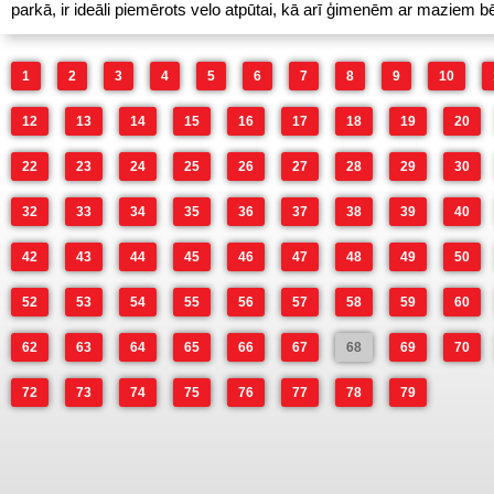
parkā, ir ideāli piemērots velo atpūtai, kā arī ģimenēm ar maziem b
1
2
3
4
5
6
7
8
9
10
12
13
14
15
16
17
18
19
20
22
23
24
25
26
27
28
29
30
32
33
34
35
36
37
38
39
40
42
43
44
45
46
47
48
49
50
52
53
54
55
56
57
58
59
60
62
63
64
65
66
67
68
69
70
72
73
74
75
76
77
78
79