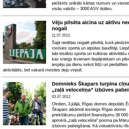
piešķirts unikāls kārtas numurs un vieno
visās valstīs – 3000 ASV dolāru.
Vēju pilsēta aicina uz aktīvu n
nogali
11.07.2012.
Šajā nedēļas nogalē pilsētā, kurā piedzim
rosīsies sporta un atpūtas baudītāji. Liep
labi iesākto sporta un kultūras aktivitāšu
kas sniegs ikvienam liepājniekam un pils
iespēju pa dienu sekot līdzi un piedalīties
aktivitātēs, bet vakarā mesties deju virpulī.
Domnieks Škapars turpina cīņu
„zaļā veloceliņa” izbūves pabe
03.07.2012.
Otrdien, 3.jūlijā, Rīgas domes deputāts Ē
Škapars atkārtoti iesniegs Rīgas domei
priekšlikumu piešķirt finansējumu 36 000 
apmērā „zaļā veloceliņa” posma pa Mārup
izbūves pabeigšanai. Kā veloaktīvistu rīk