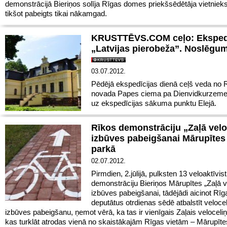
demonstrācijā Bieriņos solīja Rīgas domes priekšsēdētāja vietnieks
tikšot pabeigts tikai nākamgad.
KRUSTTĒVS.COM ceļo: Ekspedī
„Latvijas pierobeža”. Noslēgu
03.07.2012.
Pēdējā ekspedīcijas dienā ceļš veda no
novada Papes ciema pa Dienvidkurzeme
uz ekspedīcijas sākuma punktu Elejā.
Rīkos demonstrāciju „Zaļā velo
izbūves pabeigšanai Mārupītes
parkā
02.07.2012.
Pirmdien, 2.jūlijā, pulksten 13 veloaktīvist
demonstrāciju Bieriņos Mārupītes „Zaļā v
izbūves pabeigšanai, tādējādi aicinot R
deputātus otrdienas sēdē atbalstīt veloce
izbūves pabeigšanu, ņemot vērā, ka tas ir vienīgais Zaļais veloceli
kas turklāt atrodas vienā no skaistākajām Rīgas vietām – Mārupīt