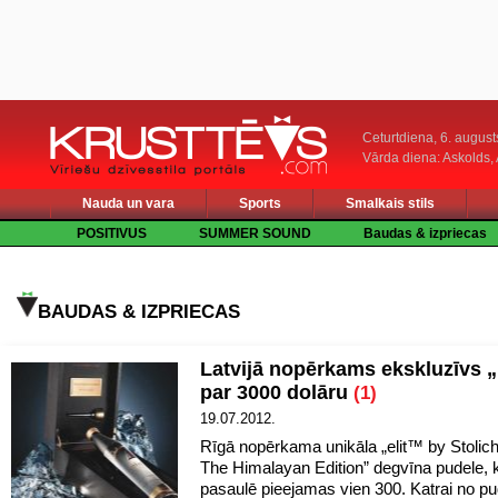
Ceturtdiena, 6. august
Vārda diena: Askolds,
Nauda un vara
Sports
Smalkais stils
POSITIVUS
SUMMER SOUND
Baudas & izpriecas
BAUDAS & IZPRIECAS
Latvijā nopērkams ekskluzīvs 
par 3000 dolāru
(1)
19.07.2012.
Rīgā nopērkama unikāla „elit™ by Stolic
The Himalayan Edition” degvīna pudele,
pasaulē pieejamas vien 300. Katrai no pu