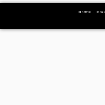
Par portālu
·
Redakc