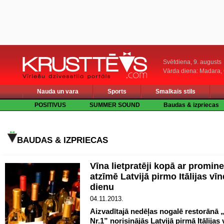
Svētdiena, 9. augusts
Vārda diena: Madara
Nauda un vara
Sports
Smalkais stils
POSITIVUS
SUMMER SOUND
Baudas & izpriecas
BAUDAS & IZPRIECAS
Vīna lietpratēji kopā ar promi
atzīmē Latvijā pirmo Itālijas vī
dienu
04.11.2013.
Aizvadītajā nedēļas nogalē restorānā 
Nr.1” norisinājās Latvijā pirmā Itālijas