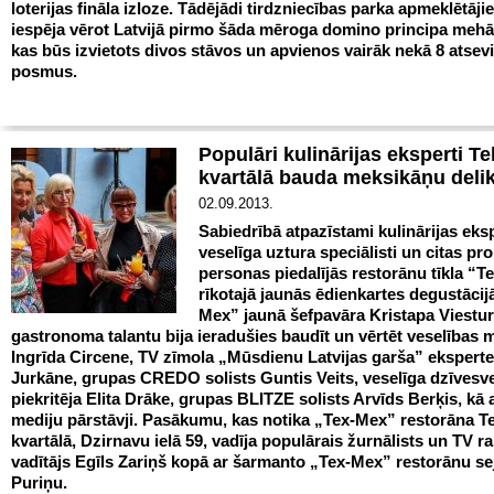
loterijas fināla izloze. Tādējādi tirdzniecības parka apmeklētāj
iespēja vērot Latvijā pirmo šāda mēroga domino principa meh
kas būs izvietots divos stāvos un apvienos vairāk nekā 8 atsev
posmus.
Populāri kulinārijas eksperti Te
kvartālā bauda meksikāņu deli
02.09.2013.
Sabiedrībā atpazīstami kulinārijas eksp
veselīga uztura speciālisti un citas p
personas piedalījās restorānu tīkla “
rīkotajā jaunās ēdienkartes degustācijā
Mex” jaunā šefpavāra Kristapa Viestu
gastronoma talantu bija ieradušies baudīt un vērtēt veselības m
Ingrīda Circene, TV zīmola „Mūsdienu Latvijas garša” eksperte 
Jurkāne, grupas CREDO solists Guntis Veits, veselīga dzīvesv
piekritēja Elita Drāke, grupas BLITZE solists Arvīds Berķis, kā a
mediju pārstāvji. Pasākumu, kas notika „Tex-Mex” restorāna Te
kvartālā, Dzirnavu ielā 59, vadīja populārais žurnālists un TV r
vadītājs Egīls Zariņš kopā ar šarmanto „Tex-Mex” restorānu se
Puriņu.