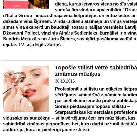
diena, kuras ietvaros viena no šīs vals
vadošajām vīndaru apvienībām “Grand
d'Italia Group” iepazīstināja vīna lietpratējus un entuziastus ar
dažādām vīna šķirnēm. Vīndaru dienu atzīmēja un vīnus vērtēja
simts vīna eksperti un baudītāji, tostarp Itālijas vēstnieks Latvij
Džovanni Policci, vīnzinis Ainārs Sedlenieks, žurnālisti un vīna
Sandris Metuzāls un Juris Šleiers, savukārt pasākuma vadītāja
iejutās TV seja Egīls Zariņš.
Topošie stilisti vērtē sabiedrībā
zināmus mūziķus
30.10.2013.
Profesionālu stilistu un etiķetes lietpra
vērtējums sabiedrībā zināmiem ļaudīm
par pietiekami ierastu praksi publiskajā
Šoreiz piedāvājam topošo stilistu –
Starptautiskās komerciālās profesionā
vidusskolas audzēkņu – stila vērtējumu četriem mūziķiem, kas i
sabiedrībā zināmas personības, bet, kuru darbi uzrunā tieši t
auditoriju, kurai ir piederīgi jaunie stilisti.