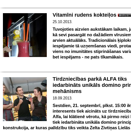
Vitamīni rudens kokteiļos
25.10.2013.
Tuvojoties aizvien aukstākam laikam, 
kā sevi pasargāt no dažādiem vīrusiem
arvien aktuālāks. Tradicionālais ķiplok
iespējamie tā uzņemšanas viedi, prota
viens no imunitātes stiprināšanas vari
bet iespējams - ne pats tīkamākais.
Tirdzniecības parkā ALFA tiks
iedarbināts unikāls domino pri
mehānisms
18.09.2013.
Sestdien, 21. septembrī, plkst. 15:00 i
interesents tiek aicināts uz tirdzniecī
Alfa, lai klātienē vērotu, kā pirmo reizi 
tiek iedarbināta unikāla domino princi
konstrukcija, ar kuras palīdzību tiks veikta Zelta Zivtiņas Lielā