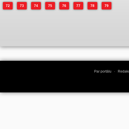
72
73
74
75
76
77
78
79
Par portālu
·
Redakc