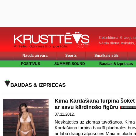
Ceturtdiena, 6. august
Vārda diena: Askolds,
Nauda un vara
Sports
Smalkais stils
POSITIVUS
SUMMER SOUND
Baudas & izpriecas
BAUDAS & IZPRIECAS
Kima Kardašiana turpina šokēt 
ar savu kārdinošo figūru
07.11.2012.
Neskatoties uz ziemas tuvošanos, Kima
Kardašiana turpina baudīt pludmales bur
ar labu draugu atpūšoties Maiami pludma