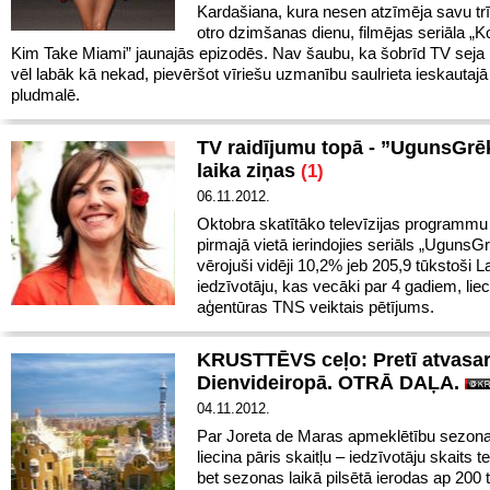
Kardašiana, kura nesen atzīmēja savu tr
otro dzimšanas dienu, filmējas seriāla „
Kim Take Miami” jaunajās epizodēs. Nav šaubu, ka šobrīd TV seja 
vēl labāk kā nekad, pievēršot vīriešu uzmanību saulrieta ieskautaj
pludmalē.
TV raidījumu topā - ”UgunsGrē
laika ziņas
(1)
06.11.2012.
Oktobra skatītāko televīzijas programmu
pirmajā vietā ierindojies seriāls „UgunsG
vērojuši vidēji 10,2% jeb 205,9 tūkstoši La
iedzīvotāju, kas vecāki par 4 gadiem, liec
aģentūras TNS veiktais pētījums.
KRUSTTĒVS ceļo: Pretī atvasar
Dienvideiropā. OTRĀ DAĻA.
04.11.2012.
Par Joreta de Maras apmeklētību sezona
liecina pāris skaitļu – iedzīvotāju skaits te
bet sezonas laikā pilsētā ierodas ap 200