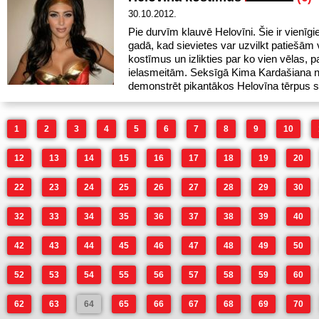
30.10.2012.
Pie durvīm klauvē Helovīni. Šie ir vienīgi
gadā, kad sievietes var uzvilkt patiešām 
kostīmus un izlikties par ko vien vēlas, p
ielasmeitām. Seksīgā Kima Kardašiana n
demonstrēt pikantākos Helovīna tērpus s
1
2
3
4
5
6
7
8
9
10
12
13
14
15
16
17
18
19
20
22
23
24
25
26
27
28
29
30
32
33
34
35
36
37
38
39
40
42
43
44
45
46
47
48
49
50
52
53
54
55
56
57
58
59
60
62
63
64
65
66
67
68
69
70