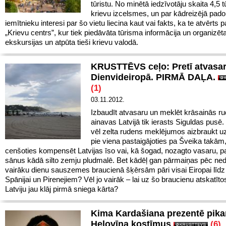
tūristu. No minētā iedzīvotāju skaita 4,5 t
krievu izcelsmes, un par kādreizējā pad
iemītnieku interesi par šo vietu liecina kaut vai fakts, ka te atvērts pa
„Krievu centrs”, kur tiek piedāvāta tūrisma informācija un organizēt
ekskursijas un atpūta tieši krievu valodā.
KRUSTTĒVS ceļo: Pretī atvasar
Dienvideiropā. PIRMĀ DAĻA.
(1)
03.11.2012.
Izbaudīt atvasaru un meklēt krāsainās r
ainavas Latvijā tik ierasts Siguldas pusē.
vēl zelta rudens meklējumos aizbraukt u
pie viena pastaigājoties pa Šveika takām, 
cenšoties kompensēt Latvijas īso vai, kā šogad, nozagto vasaru, p
sānus kādā silto zemju pludmalē. Bet kādēļ gan pārmaiņas pēc ned
vairāku dienu sauszemes braucienā šķērsām pāri visai Eiropai līdz
Spānijai un Pirenejiem? Vēl jo vairāk – lai uz šo braucienu atskatīto
Latviju jau klāj pirmā sniega kārta?
Kima Kardašiana prezentē pika
Helovīna kostīmus
(6)