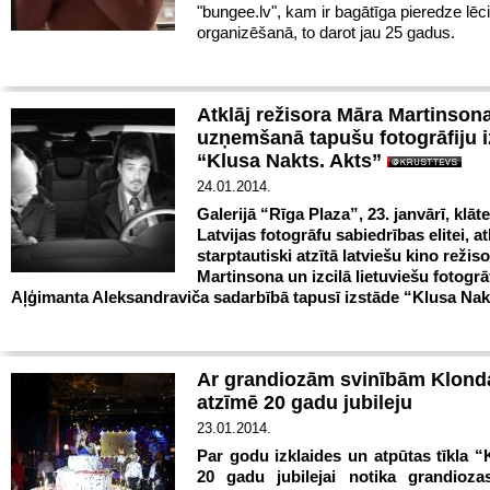
"bungee.lv", kam ir bagātīga pieredze lēc
organizēšanā, to darot jau 25 gadus.
Atklāj režisora Māra Martinsona
uzņemšanā tapušu fotogrāfiju i
“Klusa Nakts. Akts”
24.01.2014.
Galerijā “Rīga Plaza”, 23. janvārī, klāt
Latvijas fotogrāfu sabiedrības elitei, at
starptautiski atzītā latviešu kino režis
Martinsona un izcilā lietuviešu fotogrā
Aļģimanta Aleksandraviča sadarbībā tapusī izstāde “Klusa Nakt
Ar grandiozām svinībām Klond
atzīmē 20 gadu jubileju
23.01.2014.
Par godu izklaides un atpūtas tīkla “
20 gadu jubilejai notika grandioza