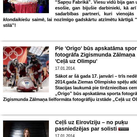
“Sapņu Fabrikā”. Viesu vidū bija ga
esošie, gan bijušie darbinieki, kā arī
sadarbības partneri, kuri vienojās
klondaikiešu
saimē, lai nozīmīgo gadskārtu atzīmētu kārtīgā 
stilā”!
Pie 'Origo' būs apskatāma spor
fotogrāfa Zigismunda Zālmaņa 
'Ceļā uz Olimpu'
17.01.2014.
Sākot ar šā gada 17. janvāri – trīs ned
2014.gada Ziemas Olimpisko spēļu atk
Stacijas laukumā pie tirdzniecības cen
„Origo” būs apskatāma sporta fotogrā
Zigismunda Zālmaņa lielformāta fotogrāfiju izstāde „Ceļā uz O
Ceļš uz Eirovīziju – no puķu
pasniedzējas par solisti
17.01.2014.