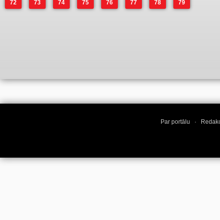
72
73
74
75
76
77
78
79
Par portālu
·
Redakc