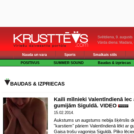
Svētdiena, 9. augusts
Vārda diena: Madara
Nauda un vara
Sports
Smalkais stils
POSITIVUS
SUMMER SOUND
Baudas & izpriecas
BAUDAS & IZPRIECAS
Kaili mīlnieki Valentīndienā lec 
gumijām Siguldā. VIDEO
15.02.2014.
Aukstums un augstums nebija šķērslis d
"karstiem" pāriem Valentīndienā lēkt ar g
Gaisa trošu vagoniņa Siguldā. Pliko lēcie