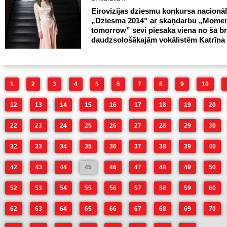
Eirovīzijas dziesmu konkursa nacionāl
„Dziesma 2014” ar skaņdarbu „Momen
tomorrow” sevi piesaka viena no šā br
daudzsološākajām vokālistēm Katrīna 
1
2
3
4
5
6
7
8
9
10
12
13
14
15
16
17
18
19
20
22
23
24
25
26
27
28
29
30
32
33
34
35
36
37
38
39
40
42
43
44
45
46
47
48
49
50
52
53
54
55
56
57
58
59
60
62
63
64
65
66
67
68
69
70