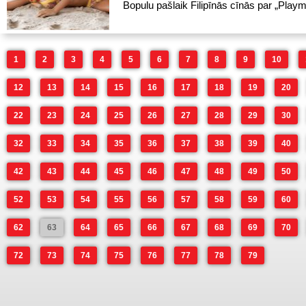
Bopulu pašlaik Filipīnās cīnās par „Playma
1
2
3
4
5
6
7
8
9
10
12
13
14
15
16
17
18
19
20
22
23
24
25
26
27
28
29
30
32
33
34
35
36
37
38
39
40
42
43
44
45
46
47
48
49
50
52
53
54
55
56
57
58
59
60
62
63
64
65
66
67
68
69
70
72
73
74
75
76
77
78
79