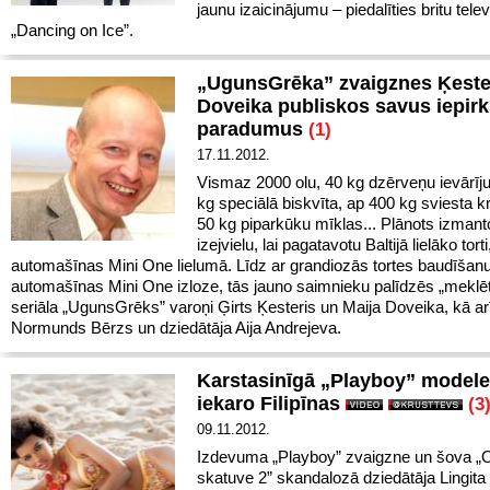
jaunu izaicinājumu – piedalīties britu tele
„Dancing on Ice”.
„UgunsGrēka” zvaigznes Ķeste
Doveika publiskos savus iepir
paradumus
(1)
17.11.2012.
Vismaz 2000 olu, 40 kg dzērveņu ievārīj
kg speciālā biskvīta, ap 400 kg sviesta 
50 kg piparkūku mīklas... Plānots izmant
izejvielu, lai pagatavotu Baltijā lielāko tort
automašīnas Mini One lielumā. Līdz ar grandiozās tortes baudīšanu,
automašīnas Mini One izloze, tās jauno saimnieku palīdzēs „meklēt
seriāla „UgunsGrēks” varoņi Ģirts Ķesteris un Maija Doveika, kā arī
Normunds Bērzs un dziedātāja Aija Andrejeva.
Karstasinīgā „Playboy” modele
iekaro Filipīnas
(3
09.11.2012.
Izdevuma „Playboy” zvaigzne un šova „
skatuve 2” skandalozā dziedātāja Lingita