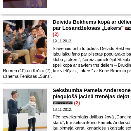
Deivids Bekhems kopā ar dēlie
par Losandželosas „Lakers”
(2)
19.11.2012.
Slavenais britu futbolists Deivids Bekhem
labu laiku fano par pilsētas populārāko b
klubu „Lakers”, šoreiz apmeklējot Steipla
spēli kopā ar saviem trīs dēliem – Bruklin
Romeo (10) un Krūzu (7), kur vietējais „Lakers” ar Kobe Braeintu p
uzņēma Fēniksas „Suns”.
Seksbumba Pamela Andersone
pieguļošā jaciņā trenējas dejot
(2)
18.11.2012.
Pēc neveiksmīgās dalības šovā „Dancing
stars”, kur seksa ikonu Pamelu Andersoni
jau pirmajā kārtā, kanādiešu skaistule s