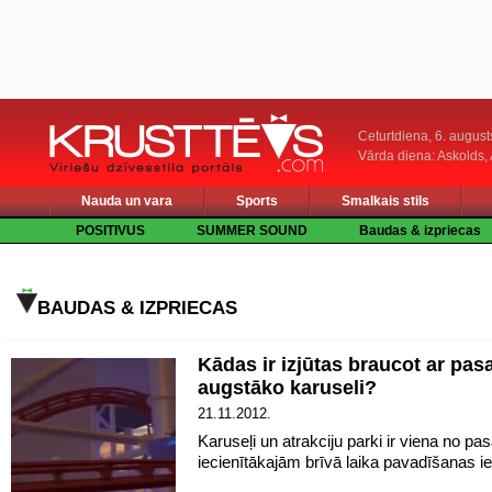
Ceturtdiena, 6. august
Vārda diena: Askolds,
Nauda un vara
Sports
Smalkais stils
POSITIVUS
SUMMER SOUND
Baudas & izpriecas
BAUDAS & IZPRIECAS
Kādas ir izjūtas braucot ar pas
augstāko karuseli?
21.11.2012.
Karuseļi un atrakciju parki ir viena no pa
iecienītākajām brīvā laika pavadīšanas 