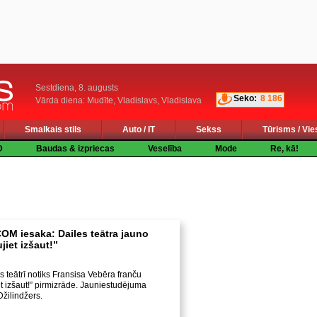
Sestdiena, 8. augusts
Seko:
8 186
Vārda diena: Mudīte, Vladislavs, Vladislava
Smalkais stils
Auto / IT
Sekss
Tūrisms / Vie
D
Baudas & izpriecas
Veselība
Mode
Re, kā!
M iesaka: Dailes teātra jauno
iet izšaut!”
s teātrī notiks Fransisa Vebēra franču
t izšaut!” pirmizrāde. Jauniestudējuma
Džilindžers.