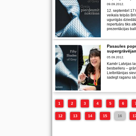
09.09.2012.
12. septembrī 17
veikala telpās Brī
ugunīgās dziedāt
repertuāru tiks a
prezentācijas ball
Pasaules popu
supergrāvēja
05.09.2012.
Kamēr Latvijas la
bestselleru – grā
Lielbritānijas sie
sadegt raganu sār
1
2
3
4
5
6
12
13
14
15
16
1