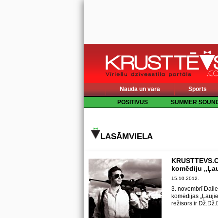
Nauda un vara
Sports
POSITIVUS
SUMMER SOUN
LASĀMVIELA
KRUSTTEVS.CO
komēdiju „Ļauj
15.10.2012.
3. novembrī Daile
komēdijas „Ļaujie
režisors ir Dž.Dž.