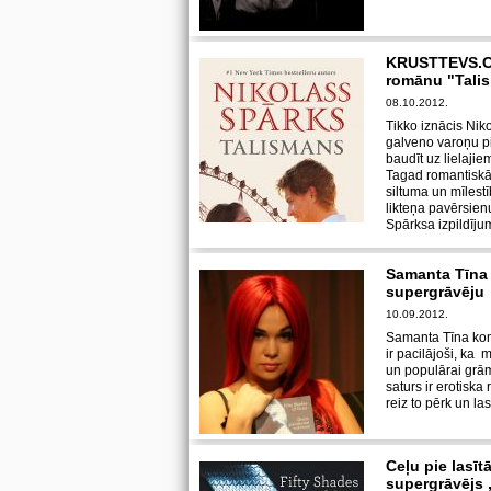
KRUSTTEVS.CO
romānu "Tali
08.10.2012.
Tikko iznācis Nik
galveno varoņu p
baudīt uz lielaji
Tagad romantiskās 
siltuma un mīlest
likteņa pavērsien
Spārksa izpildīju
Samanta Tīna 
supergrāvēju
10.09.2012.
Samanta Tīna kom
ir pacilājoši, ka 
un populārai grām
saturs ir erotiska
reiz to pērk un l
Ceļu pie lasīt
supergrāvējs 