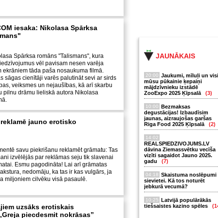
M iesaka: Nikolasa Spārksa
smans"
JAUNĀKAIS
olasa Spārksa romāns "Talismans", kura
iedzīvojumus vēl pavisam nesen varēja
em ekrāniem tāda paša nosaukuma filmā.
20:00
Jaukumi, mīluļi un vis
sāgas cienītāji varēs palutināt sevi ar sirds
mūsu pūkainie ķepaiņi
ības, veiksmes un nejaušības, kā arī skarbu
mājdzīvnieku izstādē
u pilnu drāmu lieliskā autora Nikolasa
ZooExpo 2025 Ķīpsalā
(3)
mā.
10:00
Bezmaksas
degustācijas! Izbaudīsim
jaunas, aizraujošas garšas
reklamē jauno erotisko
Riga Food 2025 Ķīpsalā
(2)
14:02
REALSPIEDZIVOJUMS.LV
entē savu piekrišanu reklamēt grāmatu: Tas
dāvina Ziemassvētku vecīša
vizīti sagaidot Jauno 2025.
mani izvēlējās par reklāmas seju tik slavenai
gadu
(7)
atai. Esmu pagodināta! Lai arī grāmatas
 rakstura, nedomāju, ka tas ir kas vulgārs, ja
04:18
Skaistuma noslēpumi
asa miljoniem cilvēku visā pasaulē.
sievietei. Kā tos noturēt
jebkurā vecumā?
10:25
Latvijā populārākās
ājiem uzsāks erotiskais
tiešsaistes kazino spēles
(1
„Greja piecdesmit nokrāsas”