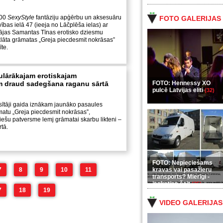
:00
SexyStyle
fantāziju apģērbu un aksesuāru
FOTO GALERIJAS
vības ielā 47 (ieeja no Lāčplēša ielas) ar
ājas Samantas Tīnas erotisko dziesmu
tklāta grāmatas „Greja piecdesmit nokrāsas”
īte.
lārākajam erotiskajam
m draud sadegšana raganu sārtā
FOTO: Hennessy XO
pulcē Latvijas eliti
(32)
sītāji gaida iznākam jaunāko pasaules
matu „Greja piecdesmit nokrāsas”,
viešu patversme lemj grāmatai skarbu likteni –
tā.
FOTO: Nepieciešams
7
8
9
10
11
kravas vai pasažieru
transports? Mierīgi -
ieskaties šeit
(35)
7
18
19
VIDEO GALERIJAS