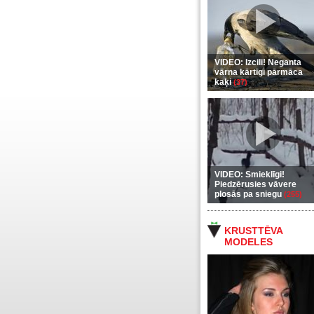
VIDEO: Izcili! Neganta
vārna kārtīgi pārmāca
kaķi
(37)
VIDEO: Smieklīgi!
Piedzērusies vāvere
plosās pa sniegu
(255)
KRUSTTĒVA
MODELES