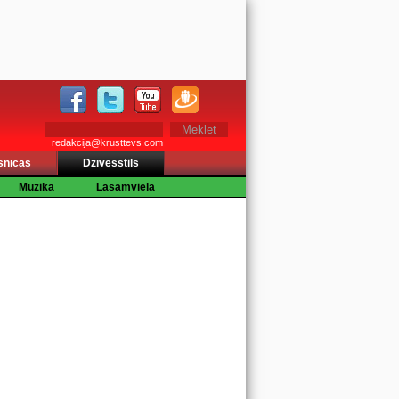
redakcija@krusttevs.com
snīcas
Dzīvesstils
Mūzika
Lasāmviela