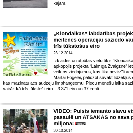
kājām.
„Klondaikas” labdarības projek
meitenes operācijai saziedo va
trīs tūkstošus eiro
23.12.2014.
Izklaides un atpūtas vietu tīkls “Klondaika”
apkopojis projekta “Laimīgā Zvaigzne” ie
veiktos ziedojumus, kas tika novirzīti ven
Martai Fogelei, palīdzot savākt līdzekļus 
kas mazinātu acs audzēju limphangeomu. Piecu mēnešu laikā sazi
vairāk kā trīs tūkstoši eiro – 3 371 eiro un 37 centi.
VIDEO: Puisis iemanto slavu vi
pasaulē un ATSAKĀS no sava 
miljona!
30.10.2014.