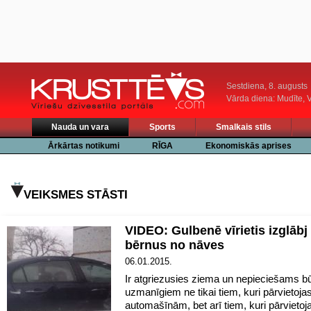
Sestdiena, 8. augusts
Vārda diena: Mudīte, V
Nauda un vara
Sports
Smalkais stils
Ārkārtas notikumi
RĪGA
Ekonomiskās aprises
VEIKSMES STĀSTI
VIDEO: Gulbenē vīrietis izglābj
bērnus no nāves
06.01.2015.
Ir atgriezusies ziema un nepieciešams būt
uzmanīgiem ne tikai tiem, kuri pārvietojas
automašīnām, bet arī tiem, kuri pārvietoj