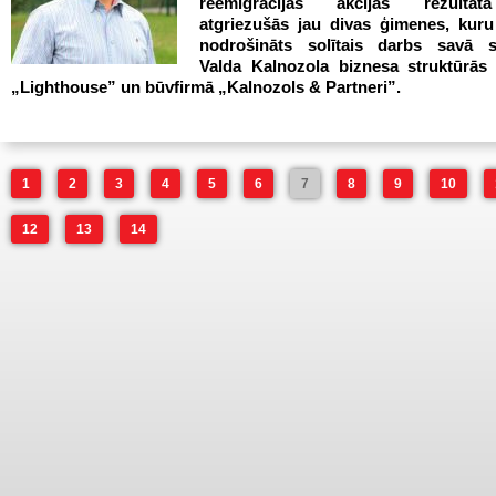
reemigrācijas akcijas rezultāt
atgriezušās jau divas ģimenes, kuru
nodrošināts solītais darbs savā sp
Valda Kalnozola biznesa struktūrās 
„Lighthouse” un būvfirmā „Kalnozols & Partneri”.
1
2
3
4
5
6
7
8
9
10
12
13
14