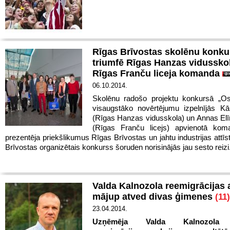
Rīgas Brīvostas skolēnu konku
triumfē Rīgas Hanzas vidussko
Rīgas Franču liceja komanda
06.10.2014.
Skolēnu radošo projektu konkursā „Ost
visaugstāko novērtējumu izpelnījās Kā
(Rīgas Hanzas vidusskola) un Annas Elī
(Rīgas Franču licejs) apvienotā kom
prezentēja priekšlikumus Rīgas Brīvostas un jahtu industrijas attīs
Brīvostas organizētais konkurss šoruden norisinājās jau sesto reizi
Valda Kalnozola reemigrācijas 
mājup atved divas ģimenes
(11)
23.04.2014.
Uzņēmēja Valda Kalnozola i