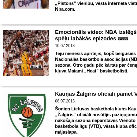
„Pistons” vienību, vēsta interneta viet
Nba.com.
Emocionāls video: NBA izslēg
spēļu labākās epizodes
10.07.2013.
Teju mēnesis apritējis, kopš beigusies
Nacionālās basketbola asociācijas (N
sezona. Otro gadu pēc kārtas par če
kļuva Maiami „Heat” basketbolisti.
Kauņas Žalgiris oficiāli pamet 
08.07.2013.
Šodien Lietuvas basketbola klubs Ka
„Žalgiris” oficiāli nosūtījis paziņojumu
nākošajā sezonā nepārstāvēs Vienoto
basketbola līgu (VTB), vēsta kluba ofic
mājaslapa.