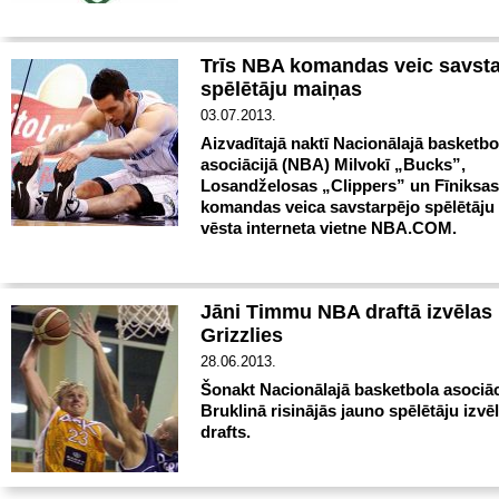
Trīs NBA komandas veic savsta
spēlētāju maiņas
03.07.2013.
Aizvadītajā naktī Nacionālajā basketbo
asociācijā (NBA) Milvokī „Bucks”,
Losandželosas „Clippers” un Fīniksa
komandas veica savstarpējo spēlētāju
vēsta interneta vietne NBA.COM.
Jāni Timmu NBA draftā izvēlas
Grizzlies
28.06.2013.
Šonakt Nacionālajā basketbola asociā
Bruklinā risinājās jauno spēlētāju izv
drafts.