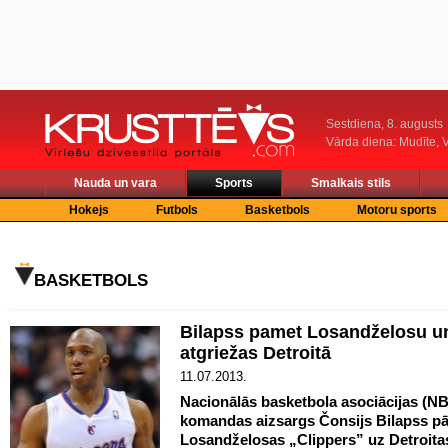
Sestdiena, 8. augusts
Vārda diena: Mudīte, V
Nauda un vara
Sports
Smalkais stils
Hokejs
Futbols
Basketbols
Motoru sports
BASKETBOLS
Bilapss pamet Losandželosu u
atgriežas Detroitā
11.07.2013.
Nacionālās basketbola asociācijas (N
komandas aizsargs Čonsijs Bilapss pā
Losandželosas „Clippers” uz Detroita