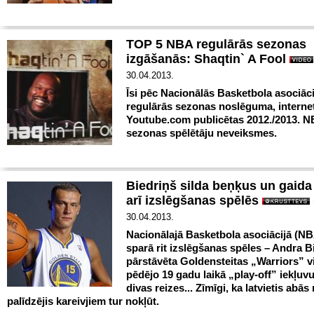
TOP 5 NBA regulārās sezonas
izgāšanās: Shaqtin` A Fool
30.04.2013.
Īsi pēc Nacionālās Basketbola asociāc
regulārās sezonas noslēguma, internet
Youtube.com publicētas 2012./2013. 
sezonas spēlētāju neveiksmes.
Biedriņš silda beņķus un gaida
arī izslēgšanas spēlēs
30.04.2013.
Nacionālajā Basketbola asociācijā (NB
sparā rit izslēgšanas spēles – Andra B
pārstāvēta Goldensteitas „Warriors” v
pēdējo 19 gadu laikā „play-off” iekļuvus
divas reizes... Zīmīgi, ka latvietis abās
palīdzējis kareivjiem tur nokļūt.