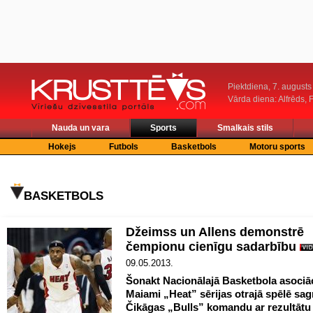
Piektdiena, 7. augusts
Vārda diena: Alfrēds, 
Nauda un vara
Sports
Smalkais stils
Hokejs
Futbols
Basketbols
Motoru sports
BASKETBOLS
Džeimss un Allens demonstrē
čempionu cienīgu sadarbību
09.05.2013.
Šonakt Nacionālajā Basketbola asociā
Maiami „Heat” sērijas otrajā spēlē sag
Čikāgas „Bulls” komandu ar rezultātu 