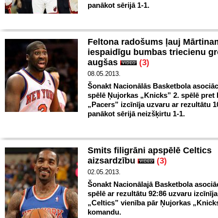
panākot sērijā 1-1.
Feltona radošums ļauj Mārtina
iespaidīgu bumbas triecienu g
augšas
(3)
08.05.2013.
Šonakt Nacionālās Basketbola asociāc
spēlē Ņujorkas „Knicks” 2. spēlē pret 
„Pacers” izcīnīja uzvaru ar rezultātu 1
panākot sērijā neizšķirtu 1-1.
Smits filigrāni apspēlē Celtics
aizsardzību
(3)
02.05.2013.
Šonakt Nacionālajā Basketbola asociā
spēlē ar rezultātu 92:86 uzvaru izcīnī
„Celtics” vienība pār Ņujorkas „Knick
komandu.