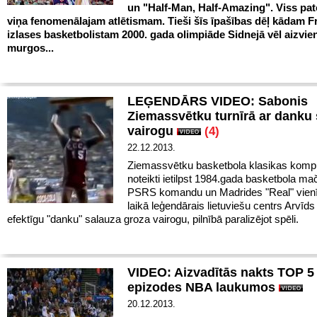
un "Half-Man, Half-Amazing". Viss pat
viņa fenomenālajam atlētismam. Tieši šīs īpašības dēļ kādam F
izlases basketbolistam 2000. gada olimpiāde Sidnejā vēl aizvie
murgos...
LEĢENDĀRS VIDEO: Sabonis
Ziemassvētku turnīrā ar danku 
vairogu
(4)
22.12.2013.
Ziemassvētku basketbola klasikas komp
noteikti ietilpst 1984.gada basketbola ma
PSRS komandu un Madrides "Real" vienī
laikā leģendārais lietuviešu centrs Arvīd
efektīgu "danku" salauza groza vairogu, pilnībā paralizējot spēli.
VIDEO: Aizvadītās nakts TOP 5
epizodes NBA laukumos
20.12.2013.