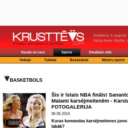
Sestdiena, 8. augusts
Vārda diena: Mudīte, V
Nauda un vara
Sports
Smalkais stils
Hokejs
Futbols
Basketbols
Motoru sports
BASKETBOLS
Šis ir īstais NBA fināls! Sanant
Maiami karsējmeitenēm - Karst
FOTOGALERIJA
06.06.2014.
Kuras komandas karsējmeitenes jums 
labāk?