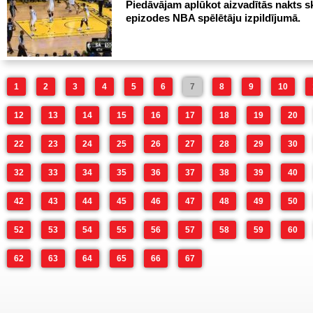
Piedāvājam aplūkot aizvadītās nakts s
epizodes NBA spēlētāju izpildījumā.
1
2
3
4
5
6
7
8
9
10
12
13
14
15
16
17
18
19
20
22
23
24
25
26
27
28
29
30
32
33
34
35
36
37
38
39
40
42
43
44
45
46
47
48
49
50
52
53
54
55
56
57
58
59
60
62
63
64
65
66
67