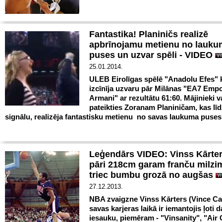
Fantastika! Planiničs realizē
apbrīnojamu metienu no lauku
puses un uzvar spēli - VIDEO
25.01.2014.
ULEB Eirolīgas spēlē "Anadolu Efes"
izcīnīja uzvaru pār Milānas "EA7 Emp
Armani" ar rezultātu 61:60. Mājinieki v
pateikties Zoranam Planiničam, kas līd
signālu, realizēja fantastisku metienu no savas laukuma puses
Leģendārs VIDEO: Vinss Kārter
pāri 218cm garam franču milzi
triec bumbu grozā no augšas
27.12.2013.
NBA zvaigzne Vinss Kārters (Vince Ca
savas karjeras laikā ir iemantojis ļoti 
iesauku, piemēram - "Vinsanity", "Air