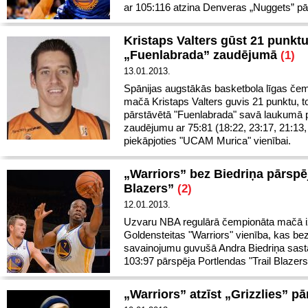
ar 105:116 atzina Denveras „Nuggets” p
Kristaps Valters gūst 21 punkt
„Fuenlabrada” zaudējumā
(1)
13.01.2013.
Spānijas augstākās basketbola līgas če
mačā Kristaps Valters guvis 21 punktu, t
pārstāvētā "Fuenlabrada" savā laukumā 
zaudējumu ar 75:81 (18:22, 23:17, 21:13,
piekāpjoties "UCAM Murica" vienībai.
„Warriors” bez Biedriņa pārspēj
Blazers”
(2)
12.01.2013.
Uzvaru NBA regulārā čempionāta mačā iz
Goldensteitas "Warriors" vienība, kas be
savainojumu guvušā Andra Biedriņa sast
103:97 pārspēja Portlendas "Trail Blazers
„Warriors” atzīst „Grizzlies” 