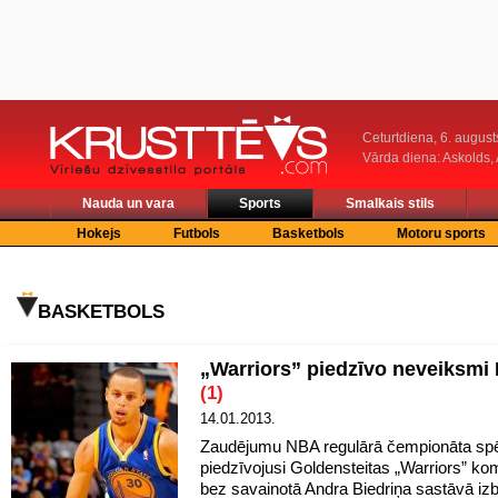
Ceturtdiena, 6. august
Vārda diena: Askolds,
Nauda un vara
Sports
Smalkais stils
Hokejs
Futbols
Basketbols
Motoru sports
BASKETBOLS
„Warriors” piedzīvo neveiksmi
(1)
14.01.2013.
Zaudējumu NBA regulārā čempionāta sp
piedzīvojusi Goldensteitas „Warriors” k
bez savainotā Andra Biedriņa sastāvā i