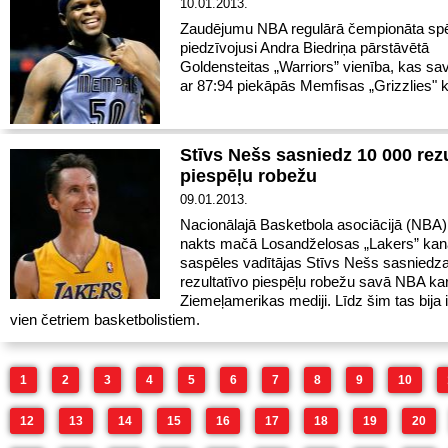
10.01.2013.
Zaudējumu NBA regulārā čempionāta sp
piedzīvojusi Andra Biedriņa pārstāvētā
Goldensteitas „Warriors” vienība, kas s
ar 87:94 piekāpās Memfisas „Grizzlies" 
Stīvs Nešs sasniedz 10 000 rezu
piespēļu robežu
09.01.2013.
Nacionālajā Basketbola asociācijā (NBA)
nakts mačā Losandželosas „Lakers” kan
saspēles vadītājas Stīvs Nešs sasniedz
rezultatīvo piespēļu robežu savā NBA kar
Ziemeļamerikas mediji. Līdz šim tas bija 
vien četriem basketbolistiem.
1
2
3
4
5
6
7
8
9
10
12
13
14
15
16
17
18
19
20