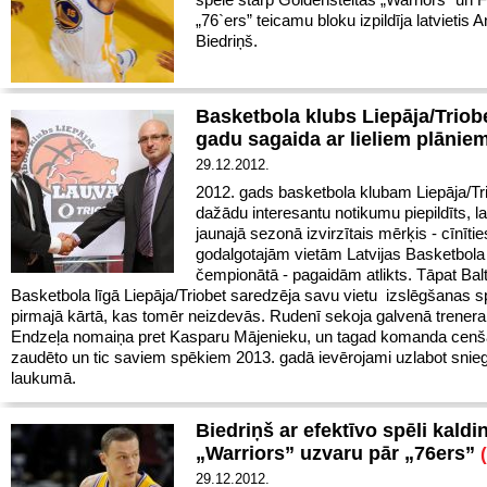
„76`ers” teicamu bloku izpildīja latvietis A
Biedriņš.
Basketbola klubs Liepāja/Triob
gadu sagaida ar lieliem plānie
29.12.2012.
2012. gads basketbola klubam Liepāja/Trio
dažādu interesantu notikumu piepildīts, lai
jaunajā sezonā izvirzītais mērķis - cīnītie
godalgotajām vietām Latvijas Basketbola 
čempionātā - pagaidām atlikts. Tāpat Balt
Basketbola līgā Liepāja/Triobet saredzēja savu vietu izslēgšanas s
pirmajā kārtā, kas tomēr neizdevās. Rudenī sekoja galvenā trener
Endzeļa nomaiņa pret Kasparu Mājenieku, un tagad komanda cenš
zaudēto un tic saviem spēkiem 2013. gadā ievērojami uzlabot sni
laukumā.
Biedriņš ar efektīvo spēli kaldi
„Warriors” uzvaru pār „76ers”
29.12.2012.