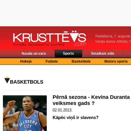
Piektdiena, 7. augusts
Vārda diena: Alfrēds, 
Nauda un vara
Sports
Smalkais stils
Hokejs
Futbols
Basketbols
Motoru sports
BASKETBOLS
Pērnā sezona - Kevina Duranta
veiksmes gads ?
02.01.2013.
Kāpēc viņš ir slavens?