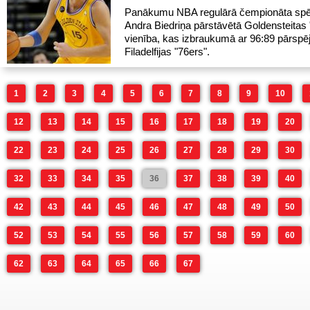
Panākumu NBA regulārā čempionāta spē
Andra Biedriņa pārstāvētā Goldensteitas 
vienība, kas izbraukumā ar 96:89 pārspē
Filadelfijas "76ers".
1
2
3
4
5
6
7
8
9
10
12
13
14
15
16
17
18
19
20
22
23
24
25
26
27
28
29
30
32
33
34
35
36
37
38
39
40
42
43
44
45
46
47
48
49
50
52
53
54
55
56
57
58
59
60
62
63
64
65
66
67