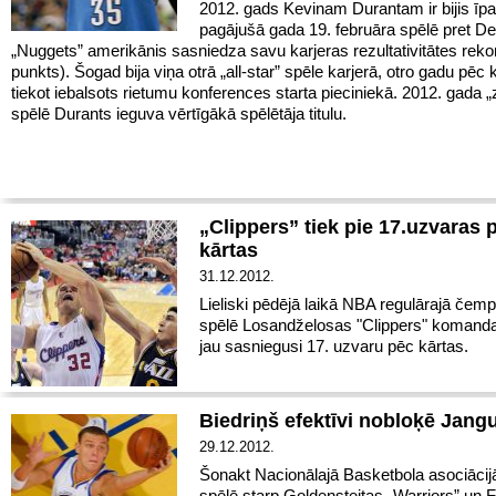
2012. gads Kevinam Durantam ir bijis īp
pagājušā gada 19. februāra spēlē pret D
„Nuggets” amerikānis sasniedza savu karjeras rezultativitātes reko
punkts). Šogad bija viņa otrā „all-star” spēle karjerā, otro gadu pēc 
tiekot iebalsots rietumu konferences starta pieciniekā. 2012. gada 
spēlē Durants ieguva vērtīgākā spēlētāja titulu.
„Clippers” tiek pie 17.uzvaras 
kārtas
31.12.2012.
Lieliski pēdējā laikā NBA regulārajā čemp
spēlē Losandželosas "Clippers" komanda
jau sasniegusi 17. uzvaru pēc kārtas.
Biedriņš efektīvi nobloķē Jang
29.12.2012.
Šonakt Nacionālajā Basketbola asociāci
spēlē starp Goldensteitas „Warriors” un Fi