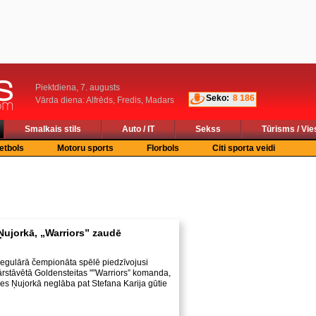
Piektdiena, 7. augusts
Seko:
8 186
Vārda diena: Alfrēds, Fredis, Madars
Smalkais stils
Auto / IT
Sekss
Tūrisms / Vie
etbols
Motoru sports
Florbols
Citi sporta veidi
Ņujorkā, „Warriors” zaudē
gulārā čempionāta spēlē piedzīvojusi
rstāvētā Goldensteitas "”Warriors” komanda,
s Ņujorkā neglāba pat Stefana Karija gūtie