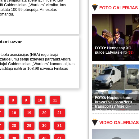
ārā čempionāta spēlē izcīnījusi Andra
tā Goldensteitas „Warriors” vienība, kas
FOTO GALERIJAS
zultātu 100:99 pārspēja Minesotas
komandu.
idzot uzvar
FOTO: Hennessy XO
pulcē Latvijas eliti
(32)
tbola asociācijas (NBA) regulārajā
zaudējumu sēriju izdevies pārtraukt Andra
tajai Goldensteitas „Warriors” komandai, kas
adītajā naktī ar 108:98 uzveica Fīniksas
FOTO: Nepieciešams
7
8
9
10
11
kravas vai pasažieru
transports? Mierīgi -
ieskaties šeit
(35)
7
18
19
20
21
VIDEO GALERIJAS
7
28
29
30
31
7
38
39
40
41