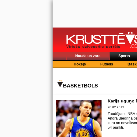
Nauda un vara
Sports
Hokejs
Futbols
Bask
BASKETBOLS
Karijs uguņo 
28.02.2013.
Zaudējumu NBA re
Andra Biedriņa pā
kuru no neveiksme
54 punkti.