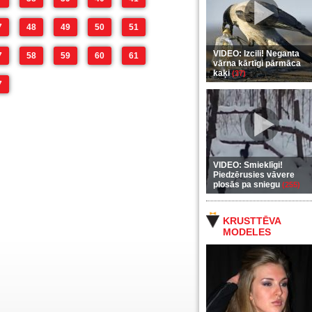
7
48
49
50
51
VIDEO: Izcili! Neganta
7
58
59
60
61
vārna kārtīgi pārmāca
kaķi
(37)
7
VIDEO: Smieklīgi!
Piedzērusies vāvere
plosās pa sniegu
(255)
KRUSTTĒVA
MODELES