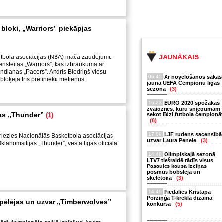
 bloki, „Warriors” piekāpjas
JAUNĀKAIS
tbola asociācijas (NBA) mačā zaudējumu
ensteitas „Warriors”, kas izbraukumā ar
ndianas „Pacers”. Andris Biedriņš viesu
06:45
Ar novēlošanos sākas
loķēja trīs pretinieku metienus.
jaunā UEFA Čempionu līgas
sezona
(3)
16:23
EURO 2020 spožākās
zvaigznes, kuru sniegumam
žas „Thunder”
(1)
sekot līdzi futbola čempionā
(6)
17:09
LJF rudens sacensībā
riezies Nacionālās Basketbola asociācijas
uzvar Laura Penele
(3)
ahomsitijas „Thunder”, vēsta līgas oficiālā
14:48
Olimpiskajā sezonā
LTV7 tiešraidē rādīs visus
Pasaules kausa izcīņas
posmus bobslejā un
skeletonā
(3)
14:49
Piedalies Kristapa
Porziņģa T-krekla dizaina
spēlējas un uzvar „Timberwolves”
konkursā
(5)