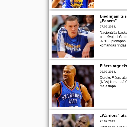
Biedriņam trīs
„Pacers”
27.02.2013.
Nacionālās baske
piedzīvojusi Gold
97:108 piekāpās I
komandas rindās b
Fišers atgrie
26.02.2013.
Dereks Fišers atg
(NBA) komandā Okl
mājaslapa.
„Warriors” at
25.02.2013.