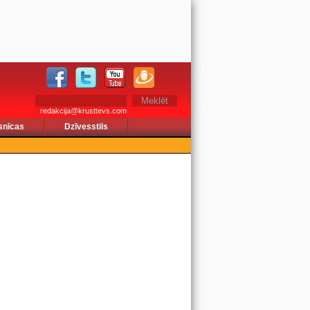
redakcija@krusttevs.com
snīcas
Dzīvesstils