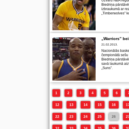
Uzvaru NBA regul
Biedriņa pārstāvē
izbraukumā ar re
„Timberwolves” 
„Warriors” be
21.02.2013.
Nacionālās baske
čempionātā sešu 
Biedriņa pārstāvē
savā laukumā aizv
„Suns”.
1
2
3
4
5
6
12
13
14
15
16
1
22
23
24
25
26
2
32
33
34
35
36
3