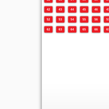
42
43
44
45
46
4
52
53
54
55
56
5
62
63
64
65
66
6