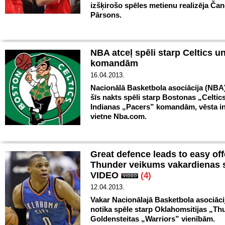
izšķirošo spēles metienu realizēja Čan
Pārsons.
NBA atceļ spēli starp Celtics u
komandām
16.04.2013.
Nacionālā Basketbola asociācija (NBA)
šīs nakts spēli starp Bostonas „Celtic
Indianas „Pacers” komandām, vēsta in
vietne Nba.com.
Great defence leads to easy of
Thunder veikums vakardienas s
VIDEO
(4)
12.04.2013.
Vakar Nacionālajā Basketbola asociāc
notika spēle starp Oklahomsitijas „Th
Goldensteitas „Warriors” vienībām.