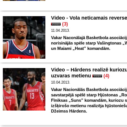
Video - Vola neticamais revers
(3)
11.04.2013.
Vakar Naconālajā Basketbola asociāci
norisinājās spēle starp Vašingtonas „
un Maiami „Heat” komandām.
Video – Hārdens realizē kurioz
uzvaras metienu
(4)
10.04.2013.
Vakar Nacionālās Basketbola asociāci
savstarpējā spēlē starp Hjūstonas „R
Fīniksas „Suns” komandām, kuriozu s
izšķirošo metienu realizēja hjūstonieš
Džeimss Hārdens.