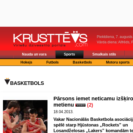
Piektdiena, 7. augusts
Vārda diena: Alfrēds, 
Nauda un vara
Sports
Smalkais stils
Hokejs
Futbols
Basketbols
Motoru sports
BASKETBOLS
Pārsons iemet neticamu izšķir
metienu
(2)
18.04.2013.
Vakar Nacionālās Basketbola asociāci
spēlē starp Hjūstonas „Rockets” un
Losandželosas „Lakers” komandām t