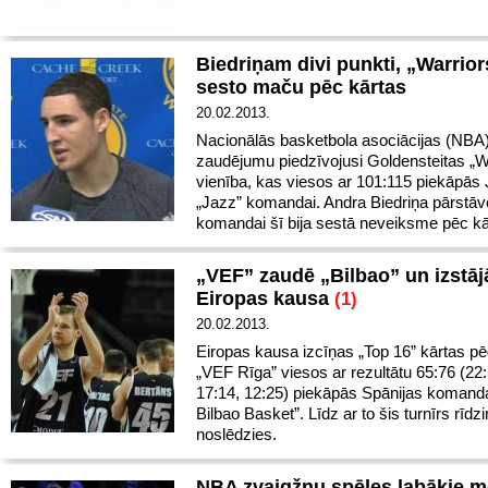
Biedriņam divi punkti, „Warrio
sesto maču pēc kārtas
20.02.2013.
Nacionālās basketbola asociācijas (NB
zaudējumu piedzīvojusi Goldensteitas „W
vienība, kas viesos ar 101:115 piekāpās 
„Jazz” komandai. Andra Biedriņa pārstāvē
komandai šī bija sestā neveiksme pēc kā
„VEF” zaudē „Bilbao” un izstāj
Eiropas kausa
(1)
20.02.2013.
Eiropas kausa izcīņas „Top 16” kārtas p
„VEF Rīga” viesos ar rezultātu 65:76 (22:
17:14, 12:25) piekāpās Spānijas komand
Bilbao Basket”. Līdz ar to šis turnīrs rīdzi
noslēdzies.
NBA zvaigžņu spēles labākie 