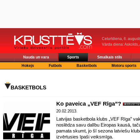
Ceturtdiena, 6. august
Vārda diena: Askolds,
Nauda un vara
Sports
Smalkais stils
Hokejs
Futbols
Basketbols
Motoru sports
BASKETBOLS
Ko paveica „VEF Rīga”?
20.02.2013.
Latvijas basketbola klubs „VEF Rīga” va
noslēdza savu dalību Eiropas kausā, tač
pamata skumt, jo šī sezona latviešu klu
izvērtusies īpaši veiksmīga.