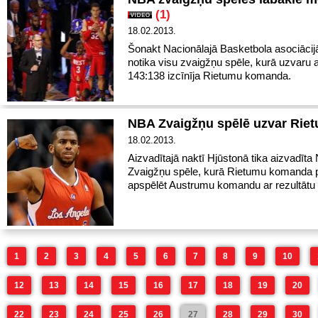
(1)
18.02.2013.
Šonakt Nacionālajā Basketbola asociāci
notika visu zvaigžņu spēle, kurā uzvaru a
143:138 izcīnīja Rietumu komanda.
NBA Zvaigžņu spēlē uzvar Riet
18.02.2013.
Aizvadītajā naktī Hjūstonā tika aizvadīt
Zvaigžņu spēle, kurā Rietumu komanda 
apspēlēt Austrumu komandu ar rezultātu
1
2
3
4
5
6
7
8
9
10
12
13
14
15
16
17
18
19
20
22
23
24
25
26
27
28
29
30