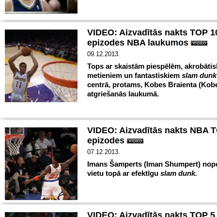
VIDEO: Aizvadītās nakts TOP 1
epizodes NBA laukumos
09.12.2013.
Tops ar skaistām piespēlēm, akrobāti
metieniem un fantastiskiem
slam dunk
centrā, protams, Kobes Braienta (Kob
atgriešanās laukumā.
VIDEO: Aizvadītās nakts NBA 
epizodes
07.12.2013.
Imans Šamperts (Iman Shumpert) nop
vietu topā ar efektīgu
slam dunk.
VIDEO: Aizvadītās nakts TOP 5