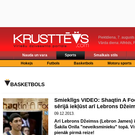
Piektdiena, 7. augusts
Vārda diena: Alfrēds, 
Nauda un vara
Sports
Smalkais stils
Hokejs
Futbols
Basketbols
Motoru sports
BASKETBOLS
Smieklīgs VIDEO: Shaqtin A Foo
sērijā iekļūst arī Lebrons Dže
09.12.2013.
Arī Lebrons Džeimss (Lebron James) ir
Šakila Onīla "neveiksminieku" topā. V
pienāk pirmā reize!