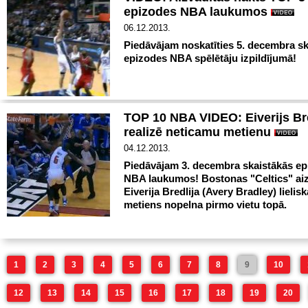
epizodes NBA laukumos
06.12.2013.
Piedāvājam noskatīties 5. decembra s
epizodes NBA spēlētāju izpildījumā!
TOP 10 NBA VIDEO: Eiverijs Bre
realizē neticamu metienu
04.12.2013.
Piedāvājam 3. decembra skaistākās e
NBA laukumos! Bostonas "Celtics" ai
Eiverija Bredlija (Avery Bradley) lielisk
metiens nopelna pirmo vietu topā.
1
2
3
4
5
6
7
8
9
10
12
13
14
15
16
17
18
19
20