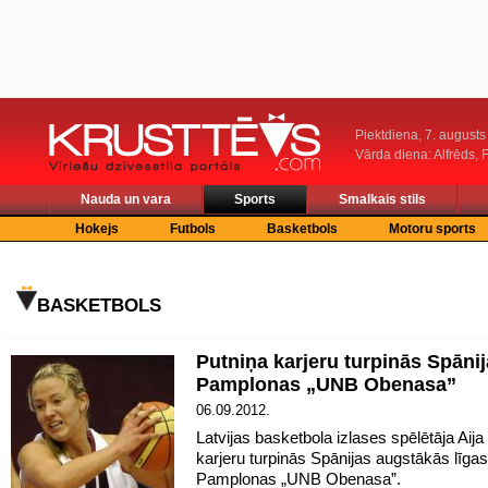
Piektdiena, 7. augusts
Vārda diena: Alfrēds, 
Nauda un vara
Sports
Smalkais stils
Hokejs
Futbols
Basketbols
Motoru sports
BASKETBOLS
Putniņa karjeru turpinās Spāni
Pamplonas „UNB Obenasa”
06.09.2012.
Latvijas basketbola izlases spēlētāja Aija
karjeru turpinās Spānijas augstākās līg
Pamplonas „UNB Obenasa”.