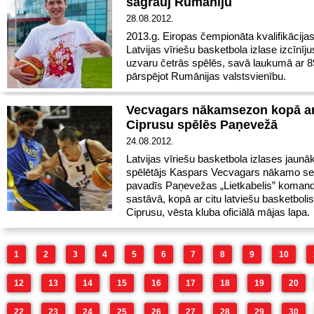
sagrauj Rumāniju
28.08.2012.
2013.g. Eiropas čempionāta kvalifikācijas
Latvijas vīriešu basketbola izlase izcīnīju
uzvaru četrās spēlēs, savā laukumā ar 8
pārspējot Rumānijas valstsvienību.
Vecvagars nākamsezon kopā a
Ciprusu spēlēs Paņevežā
24.08.2012.
Latvijas vīriešu basketbola izlases jaunā
spēlētājs Kaspars Vecvagars nākamo s
pavadīs Paņevežas „Lietkabelis” koman
sastāvā, kopā ar citu latviešu basketboli
Ciprusu, vēsta kluba oficiālā mājas lapa.
1
2
3
4
5
6
7
8
9
10
12
13
14
15
16
17
18
19
20
22
23
24
25
26
27
28
29
30