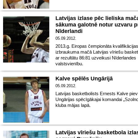
Latvijas izlase pēc lieliska mač
sākuma galotnē notur uzvaru p
Nīderlandi
05.09.2012.
2013.g. Eiropas čempionāta kvalifikācijas
izbraukuma mačā Latvijas vīriešu basket
ar rezultātu 86:81 uzveikusi Nīderlandes
valstsvienību.
Kalve spēlēs Ungārijā
05.09.2012.
Latvijas basketbolists Ernests Kalve piev
Ungārijas spēcīgākajai komandai „Szolnok
kluba mājas lapā.
Latvijas vīriešu basketbola izla