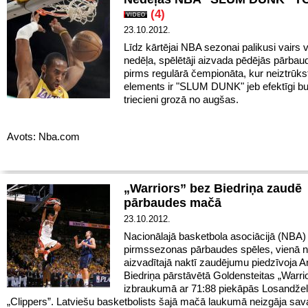
(4)
23.10.2012.
Līdz kārtējai NBA sezonai palikusi vairs 
nedēļa, spēlētāji aizvada pēdējās pārbau
pirms regulārā čempionāta, kur neiztrūk
elements ir "SLUM DUNK" jeb efektīgi 
triecieni grozā no augšas.
Avots: Nba.com
„Warriors” bez Biedriņa zaudē
pārbaudes mačā
23.10.2012.
Nacionālajā basketbola asociācijā (NBA) 
pirmssezonas pārbaudes spēles, vienā 
aizvadītajā naktī zaudējumu piedzīvoja A
Biedriņa pārstāvētā Goldensteitas „Warri
izbraukumā ar 71:88 piekāpās Losandže
„Clippers”. Latviešu basketbolists šajā mačā laukumā neizgāja sa