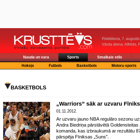
Piektdiena, 7. augusts
Vārda diena: Alfrēds, 
Nauda un vara
Sports
Smalkais stils
Hokejs
Futbols
Basketbols
Motoru sports
BASKETBOLS
„Warriors” sāk ar uzvaru Fīnik
01.11.2012.
Ar uzvaru jauno NBA regulāro sezonu uz
Andra Biedriņa pārstāvētā Goldensteitas 
komanda, kas izbraukumā ar rezultātu 8
pārspēja Fīniksas „Suns”.