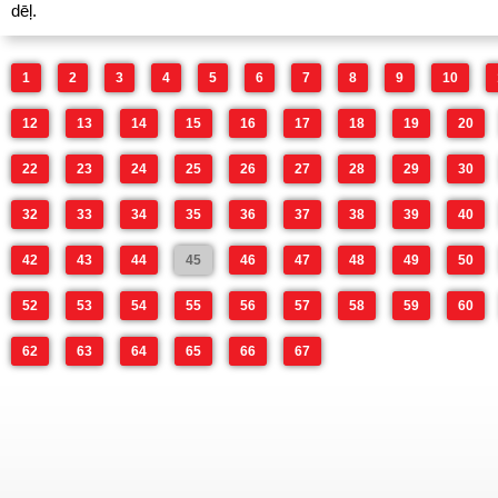
dēļ.
1
2
3
4
5
6
7
8
9
10
12
13
14
15
16
17
18
19
20
22
23
24
25
26
27
28
29
30
32
33
34
35
36
37
38
39
40
42
43
44
45
46
47
48
49
50
52
53
54
55
56
57
58
59
60
62
63
64
65
66
67