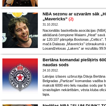
NBA sezonu ar uzvarām sāk „H
„Mavericks”
(2)
31.10.2012.
Nacionālās basketbola asociācijas (NBA
atklāšanā čempione Maiami „Heat” savā
ar 120:107 pārspēja Bostonas „Celtics”. 
mačā Dalasas „Mavericks” izbraukumā 
Losandželosas „Lakers” ar rezultātu 99:9
Bertāna komandai piešķirts 600
naudas sods
24.10.2012.
Latvijas izlases uzbrucēja Dāvja Bertāna
Belgradas „Partizan” komandas vadība b
maksāt 6000 eiro lielu naudas sodu par f
izraisītajām nekārtībām, vēsta kluba ofic
lapa.
Nedēļas NBA "SLUM DUNK" T