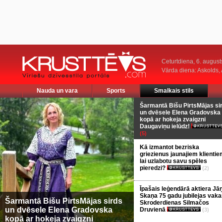
Ceturtdiena, 6. august
Vārda diena: Askolds,
Nauda un vara
Sports
Smalkais stils
Šarmantā Bišu PirtsMājas si
un dvēsele Elena Gradovska
kopā ar hokeja zvaigzni
Daugaviņu ielūdz!
(5)
Kā izmantot bezriska
griezienus jaunajiem klientie
lai uzlabotu savu spēles
pieredzi?
(2)
Īpašais leģendārā aktiera Jā
Skaņa 75 gadu jubilejas vaka
Šarmantā Bišu PirtsMājas sirds
Skroderdienas Silmačos
un dvēsele Elena Gradovska
Druvienā
(3)
kopā ar hokeja zvaigzni