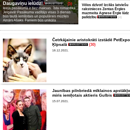
Daugaviņu ielūdz!
(5)
Vēlos dzīvot! Izcilās latviešu
Ieeja pasākumā ir bez maksas. Īsta romantika
rakstnieces Zentas Ērgles
Jelgavā! Pasākuma vadītājs visas 3 dienas
mazmeita Agnese Ērgle lūdz
būs tautā iemīļotais un populārais mūziķis
palīdzību
(4)
Ainārs Ašaks. Faniem būs unikāla
Četrkājainie aristokrāti izstādē PetExp
Ķīpsalā
(30)
16.12.2021.
Jaunības pilnbriedā mīklainos apstākļ
miris iemīļotais aktieris Gulbis
15.07.2021.