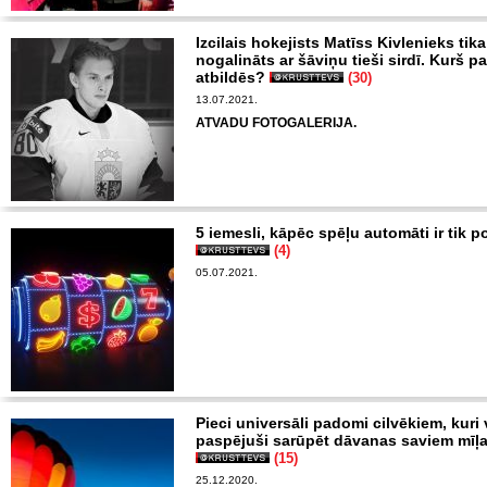
Izcilais hokejists Matīss Kivlenieks tika
nogalināts ar šāviņu tieši sirdī. Kurš pa
atbildēs?
(30)
13.07.2021.
ATVADU FOTOGALERIJA.
5 iemesli, kāpēc spēļu automāti ir tik p
(4)
05.07.2021.
Pieci universāli padomi cilvēkiem, kuri 
paspējuši sarūpēt dāvanas saviem mīļ
(15)
25.12.2020.