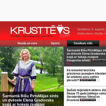
Sestdiena, 8. augusts
Vārda diena: Mudīte, V
Nauda un vara
Sports
Smalkais stils
Šarmantā Bišu PirtsMājas si
un dvēsele Elena Gradovska
kopā ar hokeja zvaigzni
Daugaviņu ielūdz!
(5)
Kā izmantot bezriska
griezienus jaunajiem klientie
lai uzlabotu savu spēles
pieredzi?
(2)
Īpašais leģendārā aktiera Jā
Skaņa 75 gadu jubilejas vaka
Šarmantā Bišu PirtsMājas sirds
Skroderdienas Silmačos
un dvēsele Elena Gradovska
Druvienā
(3)
kopā ar hokeja zvaigzni