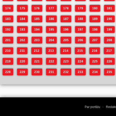
174
175
176
177
178
179
180
181
183
184
185
186
187
188
189
190
192
193
194
195
196
197
198
199
201
202
203
204
205
206
207
208
210
211
212
213
214
215
216
217
219
220
221
222
223
224
225
226
228
229
230
231
232
233
234
235
Par portālu
·
Redakc