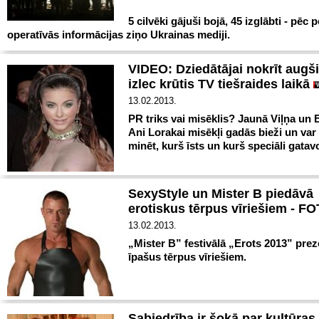
5 cilvēki gājuši bojā, 45 izglābti - pēc 
operatīvās informācijas ziņo Ukrainas mediji.
VIDEO: Dziedātājai nokrīt augš
izlec krūtis TV tiešraides laikā
13.02.2013.
PR triks vai misēklis? Jaunā Viļņa un E
Ani Lorakai misēkļi gadās bieži un var 
minēt, kurš īsts un kurš speciāli gatav
SexyStyle un Mister B piedāvā
erotiskus tērpus vīriešiem - F
13.02.2013.
„Mister B” festivālā „Erots 2013” pre
īpašus tērpus vīriešiem.
Sabiedrība ir šokā par kultūras