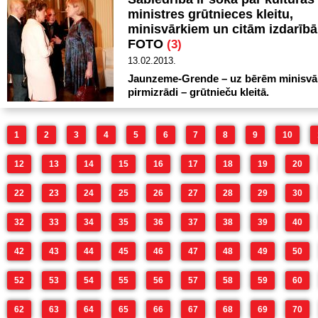
ministres grūtnieces kleitu,
minisvārkiem un citām izdarībā
FOTO
(3)
13.02.2013.
Jaunzeme-Grende – uz bērēm minisvā
pirmizrādi – grūtnieču kleitā.
1
2
3
4
5
6
7
8
9
10
12
13
14
15
16
17
18
19
20
22
23
24
25
26
27
28
29
30
32
33
34
35
36
37
38
39
40
42
43
44
45
46
47
48
49
50
52
53
54
55
56
57
58
59
60
62
63
64
65
66
67
68
69
70