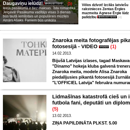
Daugaviņu ielūdz!
(5)
Vēlos dzīvot! Izcilās latviešu
Ieeja pasākumā ir bez maksas. Īsta romantika
rakstnieces Zentas Ērgles
Jelgavā! Pasākuma vadītājs visas 3 dienas
mazmeita Agnese Ērgle lūdz
būs tautā iemīļotais un populārais mūziķis
palīdzību
(4)
Ainārs Ašaks. Faniem būs unikāla
Znaroka meita fotografējas pik
fotosesijā - VIDEO
(1)
14.02.2013.
Bijušā Latvijas izlases, tagad Maskava
"Dinamo" hokeja kluba galvenā trener
Znaroka meita, modele Alisa Znaroka
piedalījusies pikantā fotosesijā žurnāl
"L’OFFICIEL Latvija" februāra numura
Lidmašīnas katastrofā cieš un i
futbola fani, deputāti un diplo
(5)
13.02.2013.
ZIŅA PAPILDINĀTA PLKST. 5.00