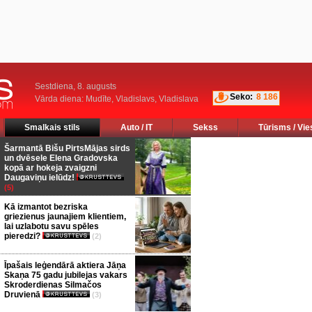
Sestdiena, 8. augusts
Seko:
8 186
Vārda diena: Mudīte, Vladislavs, Vladislava
Smalkais stils
Auto / IT
Sekss
Tūrisms / Vie
Šarmantā Bišu PirtsMājas sirds
un dvēsele Elena Gradovska
kopā ar hokeja zvaigzni
Daugaviņu ielūdz!
(5)
Kā izmantot bezriska
griezienus jaunajiem klientiem,
lai uzlabotu savu spēles
pieredzi?
(2)
Īpašais leģendārā aktiera Jāņa
Skaņa 75 gadu jubilejas vakars
Skroderdienas Silmačos
Druvienā
(3)