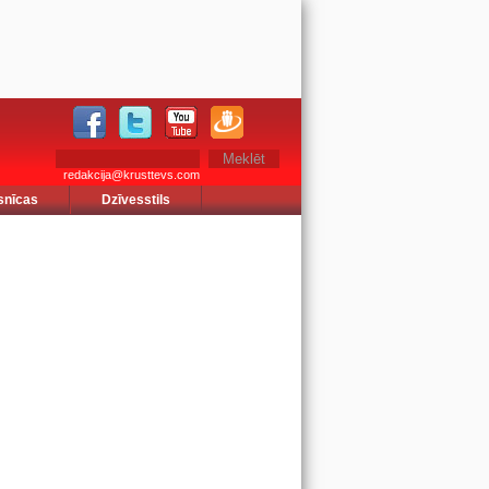
redakcija@krusttevs.com
snīcas
Dzīvesstils