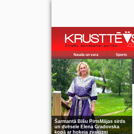
Nauda un vara
Sports
Šarmantā Bišu PirtsMājas sirds
un dvēsele Elena Gradovska
kopā ar hokeja zvaigzni