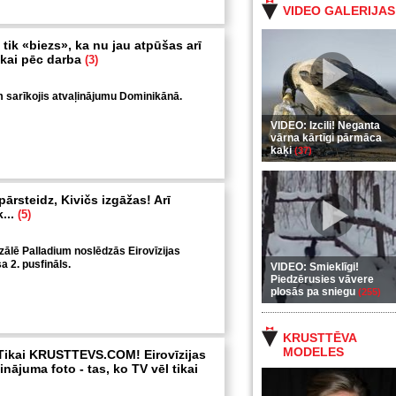
VIDEO GALERIJAS
 tik «biezs», ka nu jau atpūšas arī
ikai pēc darba
(3)
 sarīkojis atvaļinājumu Dominikānā.
VIDEO: Izcili! Neganta
vārna kārtīgi pārmāca
kaķi
(37)
ārsteidz, Kivičs izgāžas! Arī
...
(5)
ālē Palladium noslēdzās Eirovīzijas
 2. pusfināls.
VIDEO: Smieklīgi!
Piedzērusies vāvere
plosās pa sniegu
(255)
KRUSTTĒVA
MODELES
Tikai KRUSTTEVS.COM! Eirovīzijas
nājuma foto - tas, ko TV vēl tikai