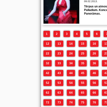
09.02.2013.
Tērpus un atmosf
Palladium. Konce
Panorāmas.
1
2
3
4
5
6
12
13
14
15
16
1
22
23
24
25
26
2
32
33
34
35
36
3
42
43
44
45
46
4
52
53
54
55
56
5
62
63
64
65
66
6
72
73
74
75
76
7