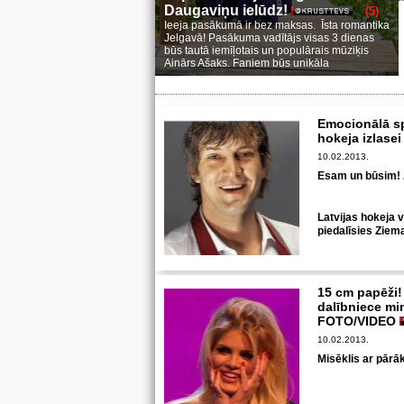
Daugaviņu ielūdz!
(5)
Ieeja pasākumā ir bez maksas. Īsta romantika
Jelgavā! Pasākuma vadītājs visas 3 dienas
būs tautā iemīļotais un populārais mūziķis
Ainārs Ašaks. Faniem būs unikāla
Emocionālā sp
hokeja izlase
10.02.2013.
Esam un būsim! 
Latvijas hokeja v
piedalīsies Ziem
15 cm papēži!
dalībniece mi
FOTO/VIDEO
10.02.2013.
Misēklis ar pārā