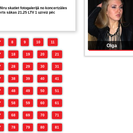
ēru skatiet fotogalerijā no koncertzāles
rts sākas 21.25 LTV 1 uzreiz pēc
7
8
9
10
11
Olga
7
18
19
20
21
7
28
29
30
31
7
38
39
40
41
7
48
49
50
51
7
58
59
60
61
7
68
69
70
71
7
78
79
80
81