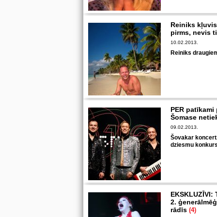
Reiniks kļuvis
pirms, nevis t
10.02.2013.
Reiniks draugiem
PER patīkami p
Šomase netiek
09.02.2013.
Šovakar koncertz
dziesmu konkursa
EKSKLUZĪVI: 
2. ģenerālmēģi
rādīs
(4)