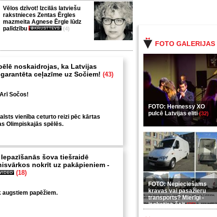
Vēlos dzīvot! Izcilās latviešu
rakstnieces Zentas Ērgles
mazmeita Agnese Ērgle lūdz
palīdzību
(4)
FOTO GALERIJAS
ēlē noskaidrojas, ka Latvijas
i garantēta ceļazīme uz Sočiem!
(43)
Arī Sočos!
FOTO: Hennessy XO
pulcē Latvijas eliti
(32)
alsts vienība ceturto reizi pēc kārtas
as Olimpiskajās spēlēs.
 Iepazīšanās šova tiešraidē
nisvārkos nokrīt uz pakāpieniem -
(18)
FOTO: Nepieciešams
kravas vai pasažieru
k augstiem papēžiem.
transports? Mierīgi -
ieskaties šeit
(35)