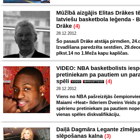
Mūžībā aizgājis Elitas Drākes tē
latviešu basketbola leģenda - 
Drāke
(4)
28.12.2012.
Šo pasauli Drāke atstāja pirmdien, 24.
Izvadīšana paredzēta sestdien, 29.dec
plkst.14 no 1.Meža kapu kapličas.
VIDEO: NBA basketbolists iesp
pretiniekam pa pautiem un para
spēli
(4)
28.12.2012.
Viens no NBA pašreizējās čempionvie
Maiami «Heat» līderiem Dveins Veids 
spērienu pretiniekam pa pautiem nopel
vienas spēles diskvalifikāciju.
Daiļā Dagmāra Legante zīmējas
slēpošanas kalna
(3)