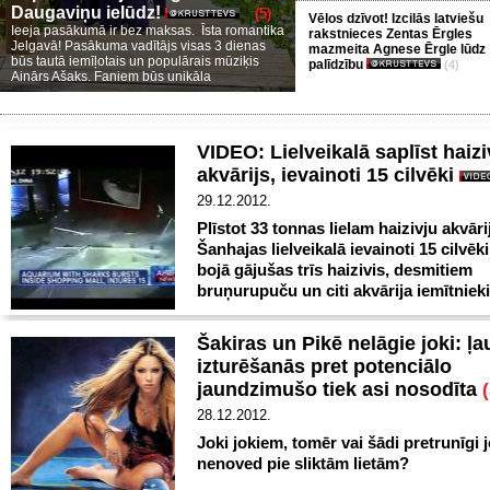
Daugaviņu ielūdz!
(5)
Vēlos dzīvot! Izcilās latviešu
Ieeja pasākumā ir bez maksas. Īsta romantika
rakstnieces Zentas Ērgles
Jelgavā! Pasākuma vadītājs visas 3 dienas
mazmeita Agnese Ērgle lūdz
būs tautā iemīļotais un populārais mūziķis
palīdzību
(4)
Ainārs Ašaks. Faniem būs unikāla
VIDEO: Lielveikalā saplīst haizi
akvārijs, ievainoti 15 cilvēki
29.12.2012.
Plīstot 33 tonnas lielam haizivju akvār
Šanhajas lielveikalā ievainoti 15 cilvēki
bojā gājušas trīs haizivis, desmitiem
bruņurupuču un citi akvārija iemītnieki
Šakiras un Pikē nelāgie joki: ļ
izturēšanās pret potenciālo
jaundzimušo tiek asi nosodīta
(
28.12.2012.
Joki jokiem, tomēr vai šādi pretrunīgi j
nenoved pie sliktām lietām?