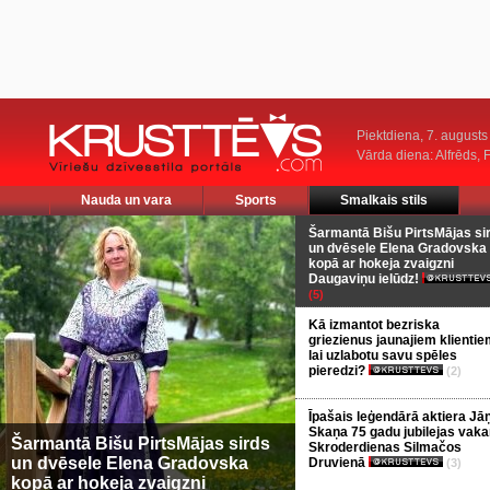
Piektdiena, 7. augusts
Vārda diena: Alfrēds, 
Nauda un vara
Sports
Smalkais stils
Šarmantā Bišu PirtsMājas si
un dvēsele Elena Gradovska
kopā ar hokeja zvaigzni
Daugaviņu ielūdz!
(5)
Kā izmantot bezriska
griezienus jaunajiem klientie
lai uzlabotu savu spēles
pieredzi?
(2)
Īpašais leģendārā aktiera Jā
Skaņa 75 gadu jubilejas vaka
Šarmantā Bišu PirtsMājas sirds
Skroderdienas Silmačos
un dvēsele Elena Gradovska
Druvienā
(3)
kopā ar hokeja zvaigzni