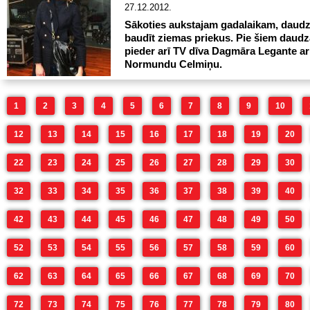
27.12.2012.
Sākoties aukstajam gadalaikam, daudz
baudīt ziemas priekus. Pie šiem daudz
pieder arī TV dīva Dagmāra Legante ar
Normundu Celmiņu.
1
2
3
4
5
6
7
8
9
10
12
13
14
15
16
17
18
19
20
22
23
24
25
26
27
28
29
30
32
33
34
35
36
37
38
39
40
42
43
44
45
46
47
48
49
50
52
53
54
55
56
57
58
59
60
62
63
64
65
66
67
68
69
70
72
73
74
75
76
77
78
79
80