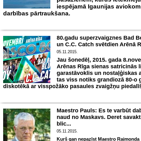
iespējamā Igaunijas aviokom
darbības pārtraukšana.
80.gadu superzvaigznes Bad B
un C.C. Catch svētdien Arēnā 
05.11.2015.
Jau šonedēļ, 2015. gada 8.nove
Arēnas Rīga sienas satricinās l
garastāvoklis un nostaļģiskas 
tas viss notiks grandiozā 80-o
diskotēkā ar visspožāko pasaules zvaigžņu piedalī
Maestro Pauls: Es te varbūt da
naud no Maskavs. Deret savakt
blic...
05.11.2015.
Kurš gan nepazīst Maestro Raimonda 