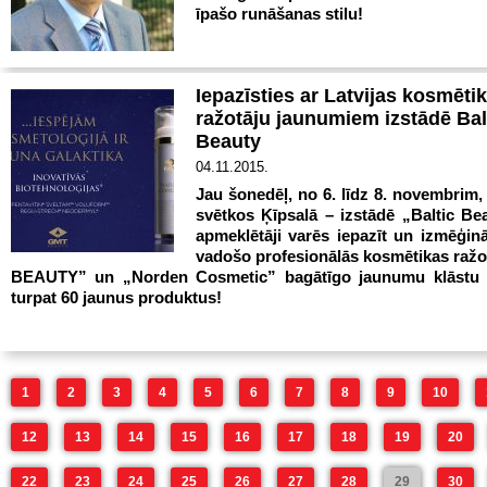
īpašo runāšanas stilu!
Iepazīsties ar Latvijas kosmēti
ražotāju jaunumiem izstādē Bal
Beauty
04.11.2015.
Jau šonedēļ, no 6. līdz 8. novembrim,
svētkos Ķīpsalā – izstādē „Baltic Be
apmeklētāji varēs iepazīt un izmēģin
vadošo profesionālās kosmētikas raž
BEAUTY” un „Norden Cosmetic” bagātīgo jaunumu klāstu
turpat 60 jaunus produktus!
1
2
3
4
5
6
7
8
9
10
12
13
14
15
16
17
18
19
20
22
23
24
25
26
27
28
29
30