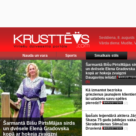
Sestdiena, 8. augusts
Vārda diena: Mudīte, V
Nauda un vara
Sports
Smalkais stils
Šarmantā Bišu PirtsMājas si
un dvēsele Elena Gradovska
kopā ar hokeja zvaigzni
Daugaviņu ielūdz!
(5)
Kā izmantot bezriska
griezienus jaunajiem klientie
lai uzlabotu savu spēles
pieredzi?
(2)
Īpašais leģendārā aktiera Jā
Skaņa 75 gadu jubilejas vaka
Šarmantā Bišu PirtsMājas sirds
Skroderdienas Silmačos
un dvēsele Elena Gradovska
Druvienā
(3)
kopā ar hokeja zvaigzni