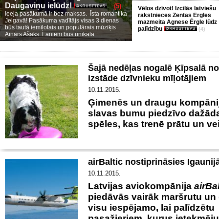
Daugaviņu ielūdz!
(5)
Vēlos dzīvot! Izcilās latviešu
Ieeja pasākumā ir bez maksas. Īsta romantika
rakstnieces Zentas Ērgles
Jelgavā! Pasākuma vadītājs visas 3 dienas
mazmeita Agnese Ērgle lūdz
būs tautā iemīļotais un populārais mūziķis
palīdzību
(4)
Ainārs Ašaks. Faniem būs unikāla
Šajā nedēļas nogalē Ķīpsalā no
izstāde dzīvnieku mīļotājiem
10.11.2015.
Ģimenēs un draugu kompāni
slavas bumu piedzīvo dažād
spēles, kas trenē prātu un vei
airBaltic nostiprināsies Igaunij
10.11.2015.
Latvijas aviokompānija
airBal
piedāvās vairāk maršrutu un 
visu iespējamo, lai palīdzētu
pasažieriem, kurus ietekmēju