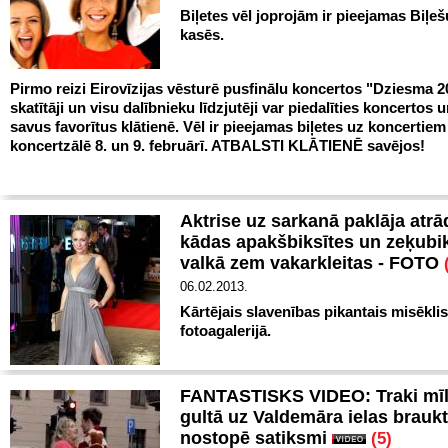
Biļetes vēl joprojām ir pieejamas Biļe
kasēs.
Pirmo reizi Eirovīzijas vēsturē pusfinālu koncertos "Dziesma 2
skatītāji un visu dalībnieku līdzjutēji var piedalīties koncertos u
savus favorītus klātienē. Vēl ir pieejamas biļetes uz koncertie
koncertzālē 8. un 9. februārī. ATBALSTI KLĀTIENĒ savējos!
Aktrise uz sarkanā paklāja atrā
kādas apakšbiksītes un zeķubi
valkā zem vakarkleitas - FOTO
06.02.2013.
Kārtējais slavenības pikantais misēklis
fotoagalerijā.
FANTASTISKS VIDEO: Traki mīl
gultā uz Valdemāra ielas brauk
nostopē satiksmi
(5)