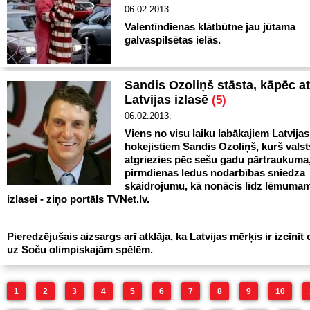
06.02.2013.
Valentīndienas klātbūtne jau jūtama
galvaspilsētas ielās.
Sandis Ozoliņš stāsta, kāpēc a
Latvijas izlasē
(5)
06.02.2013.
Viens no visu laiku labākajiem Latvijas
hokejistiem Sandis Ozoliņš, kurš valst
atgriezies pēc sešu gadu pārtraukuma
pirmdienas ledus nodarbības sniedza
skaidrojumu, kā nonācis līdz lēmumam
izlasei - ziņo portāls TVNet.lv.
Pieredzējušais aizsargs arī atklāja, ka Latvijas mērķis ir izcīnīt 
uz Soču olimpiskajām spēlēm.
1
2
3
4
5
6
7
8
9
10