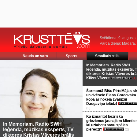
Svētdiena, 9. augusts
Vārda diena: Madara
Nauda un vara
Sports
Smalkais stils
In Memoriam. Radio SWH
leģenda, mūzikas eksperts, 
diktores Kristas Vāveres brā
Klāss Vāvere
(1)
Šarmantā Bišu PirtsMājas si
un dvēsele Elena Gradovska
kopā ar hokeja zvaigzni
Daugaviņu ielūdz!
(5)
Kā izmantot bezriska
griezienus jaunajiem klientie
In Memoriam. Radio SWH
lai uzlabotu savu spēles
leģenda, mūzikas eksperts, TV
pieredzi?
(2)
diktores Kristas Vāveres brālis