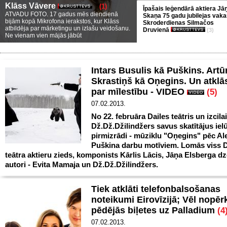
Klāss Vāvere
(1)
Īpašais leģendārā aktiera Jā
ATVADU FOTO. 17 gadus mēs diendienā
Skaņa 75 gadu jubilejas vaka
bijām kopā Mikrofona ierakstos, kur Klāss
Skroderdienas Silmačos
atbildēja par mārketingu un izlašu veidošanu.
Druvienā
(3)
Ne vienam vien mājās jābūt
Intars Busulis kā Puškins. Artū
Skrastiņš kā Oņegins. Un atkl
par mīlestību - VIDEO
(5)
07.02.2013.
No 22. februāra Dailes teātris un izcila
Dž.Dž.Džilindžers savus skatītājus iel
pirmizrādi - mūziklu "Oņegins" pēc A
Puškina darbu motīviem. Lomās viss D
teātra aktieru zieds, komponists Kārlis Lācis, Jāņa Elsberga dze
autori - Evita Mamaja un Dž.Dž.Džilindžers.
Tiek atklāti telefonbalsošanas
noteikumi Eirovīzijā; Vēl nopē
pēdējās biļetes uz Palladium
(4
07.02.2013.